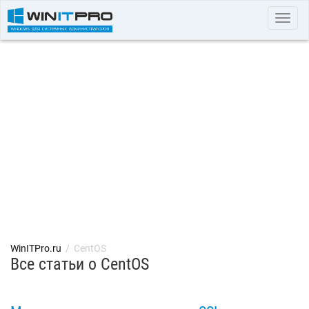
Toggl
navig
WinITPro.ru
/
CentOS
Все статьи о CentOS