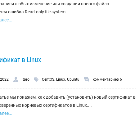
записи любых изменение или создании нового файла
ся ошибка Read-only file system....
лее...
фикат в Linux
,
,
.2022
itpro
CentOS
Linux
Ubuntu
комментариев 6
татье мы покажем, как добавить (установить) новый сертификат в
оверенных корневых сертификатов в Linux....
лее...