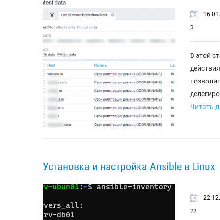
16.01
3
В этой с
действия
позволит
делегиро
Читать да
Установка и настройка Ansible в Linux
22.12
22