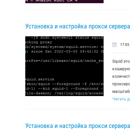
Установка и настройка прокси сервера 
17.03
Squid эт
кэширующ
количест
проксиро
масштаби
Читать да
Установка и настройка прокси сервера 