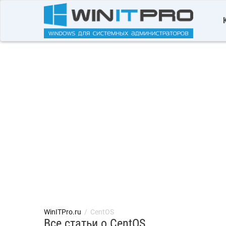
WinITPro.ru
/
CentOS
Все статьи о CentOS