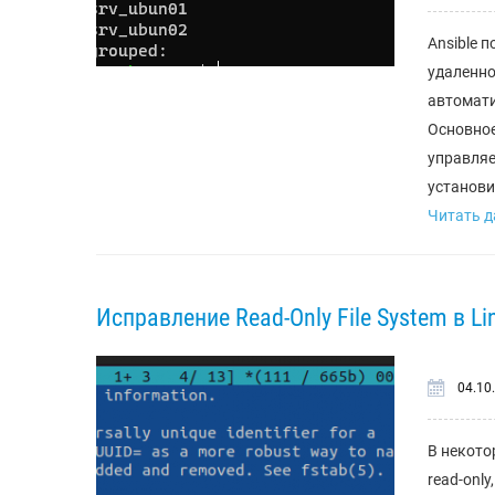
Ansible 
удаленно
автомати
Основное
управляе
установит
Читать да
Исправление Read-Only File System в Li
04.10
В некото
read-onl