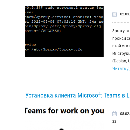
02.03
3proxy э
прокси с
этой ста
Инструкц
(Debian, 
Читать да
Установка клиента Microsoft Teams в L
08.02
22