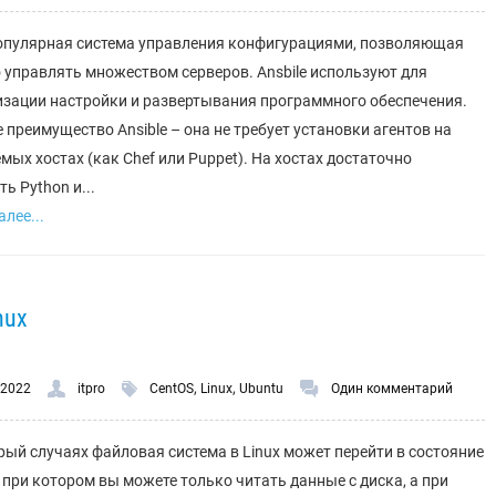
популярная система управления конфигурациями, позволяющая
 управлять множеством серверов. Ansbile используют для
зации настройки и развертывания программного обеспечения.
 преимущество Ansible – она не требует установки агентов на
мых хостах (как Chef или Puppet). На хостах достаточно
ь Python и...
лее...
nux
,
,
.2022
itpro
CentOS
Linux
Ubuntu
Один комментарий
рый случаях файловая система в Linux может перейти в состояние
y, при котором вы можете только читать данные с диска, а при