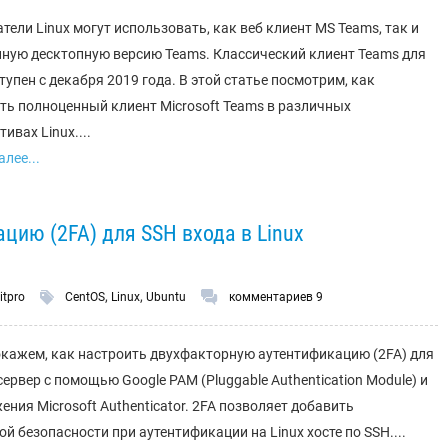
тели Linux могут использовать, как веб клиент MS Teams, так и
ную десктопную версию Teams. Классический клиент Teams для
ступен с декабря 2019 года. В этой статье посмотрим, как
ть полноценный клиент Microsoft Teams в различных
ивах Linux....
лее...
ию (2FA) для SSH входа в Linux
,
,
itpro
CentOS
Linux
Ubuntu
комментариев 9
окажем, как настроить двухфакторную аутентификацию (2FA) для
сервер с помощью Google PAM (Pluggable Authentication Module) и
ния Microsoft Authenticator. 2FA позволяет добавить
й безопасности при аутентификации на Linux хосте по SSH....