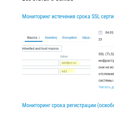
Мониторинг истечения срока SSL серти
04.05
23
SSL (TLS
инфрастр
они не и
отслежив
системы 
Читать да
Мониторинг срока регистрации (освоб