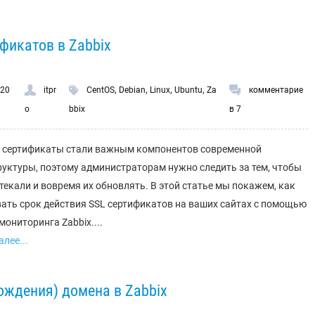
фикатов в Zabbix
,
,
,
,
.20
itpr
CentOS
Debian
Linux
Ubuntu
Za
комментарие
o
bbix
в 7
) сертификаты стали важным компонентов современной
уктуры, поэтому администраторам нужно следить за тем, чтобы
стекали и вовремя их обновлять. В этой статье мы покажем, как
ать срок действия SSL сертификатов на ваших сайтах с помощью
мониторинга Zabbix....
лее...
ождения) домена в Zabbix