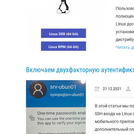
Пользова
полноцен
Linux до
установи
дистрибут
Читать да
Включаем двухфакторную аутентификац
21.12.2021
В этой статье мы п
SSH входа на Linux 
мобильного приложе
дополнительный сло