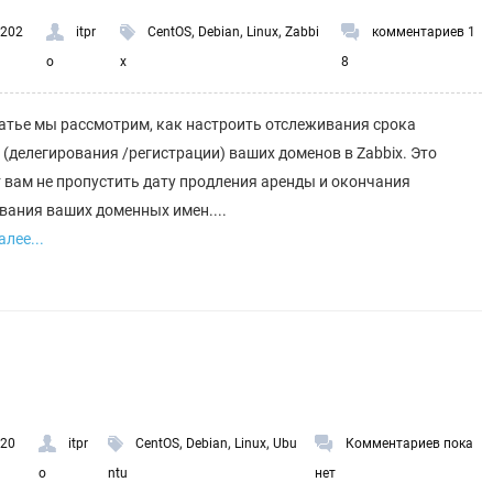
,
,
,
.202
itpr
CentOS
Debian
Linux
Zabbi
комментариев 1
o
x
8
татье мы рассмотрим, как настроить отслеживания срока
 (делегирования /регистрации) ваших доменов в Zabbix. Это
 вам не пропустить дату продления аренды и окончания
вания ваших доменных имен....
лее...
,
,
,
.20
itpr
CentOS
Debian
Linux
Ubu
Комментариев пока
o
ntu
нет