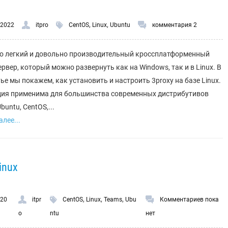
,
,
.2022
itpro
CentOS
Linux
Ubuntu
комментария 2
то легкий и довольно производительный кроссплатформенный
ервер, который можно развернуть как на Windows, так и в Linux. В
тье мы покажем, как установить и настроить 3proxy на базе Linux.
ия применима для большинства современных дистрибутивов
Ubuntu, CentOS,...
лее...
inux
,
,
,
.20
itpr
CentOS
Linux
Teams
Ubu
Комментариев пока
o
ntu
нет