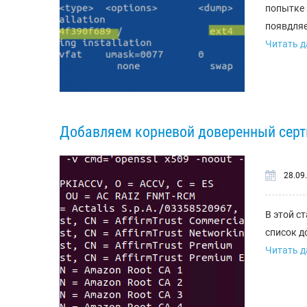
попытке 
появдляет
Читать да
Добавляем корневой доверенный серти
28.09
В этой с
список д
Читать да