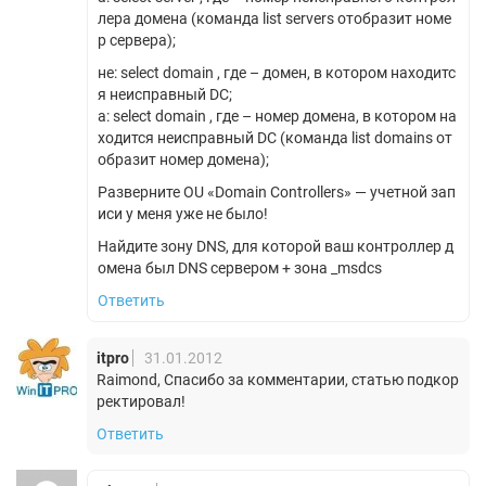
лера домена (команда list servers отобразит номе
р сервера);
не: select domain , где – домен, в котором находитс
я неисправный DC;
а: select domain , где – номер домена, в котором на
ходится неисправный DC (команда list domains от
образит номер домена);
Разверните OU «Domain Controllers» — учетной зап
иси у меня уже не было!
Найдите зону DNS, для которой ваш контроллер д
омена был DNS сервером + зона _msdcs
Ответить
itpro
31.01.2012
Raimond, Спасибо за комментарии, статью подкор
ректировал!
Ответить