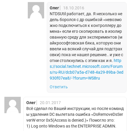
Олег
18.10.2016
NTDSUtil работает, да. Я несколько не
дель боролся с др ошибкой «невозмо
жно подключиться к контроллеру до
мена» если его скопировать в изолир
ованную среду для экспериментов (м
айкрософтовская бяка, которую они
ввели на всякий случай для подстрах
овки) пока не нашел решение.. и уже с
отни столкнулись с этим как и я.
http
s://social.technet.microsoft.com/Forum
s/ru-RU/dcb07a5a-d748-4a29-89ba-3ed
930f07ea8/-?forum=WS8ru
Ответить
Олег
20.01.2017
Всё сделал по Вашей инструкции, но после команд
ы удаления DC вылетала ошибка «DsRemoveDsSer
verW error 0x5(Access is denied.)» Помогло это:
1) Log onto Windows as the ENTERPRISE ADMIN.