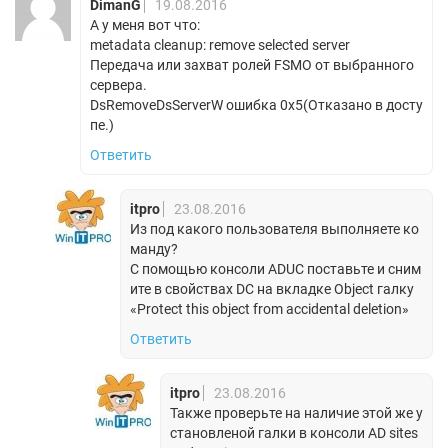
DimanG
19.08.2016
А у меня вот что:
metadata cleanup: remove selected server
Передача или захват ролей FSMO от выбранного
сервера.
DsRemoveDsServerW ошибка 0x5(Отказано в досту
пе.)
Ответить
itpro
23.08.2016
Из под какого пользователя выполняете ко
манду?
С помощью консоли ADUC поставьте и сним
ите в свойствах DC на вкладке Object галку
«Protect this object from accidental deletion»
Ответить
itpro
23.08.2016
Также проверьте на наличие этой же у
становленой галки в консоли AD sites