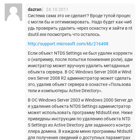
dazran
24.10.2011
Система сама это не сделает? Вроде тупой процес
с могли бы и оптимизировать. Надо будет как-ниб
удь проверить удалить через оснастку и зайти в nt
dsutil.exe посмотреть что осталось.
http://support.microsoft.com/kb/216498
Если объект NTDS Settings не был удален корректн
о (например, после попытки понижения роли), адм
инистратор может вручную удалить метаданные
объекта сервера. В ОС Windows Server 2008 и Wind
ows Server 2008 R2 администратор может сделать
это, удалив объект сервера в оснастке «Пользова
тели и компьютеры Active Directory».
В ОС Windows Server 2003 и Windows 2000 Server дл
я удаления объекта NTDS Settings администратор
может использовать программу Ntdsutil.exe. Ниже
приведены инструкции по удалению объекта NTD
S Settings из Active Directory для заданного контро
ллера домена. В каждом меню программы Ntdsutil
для получения сведений о доступных параметрах