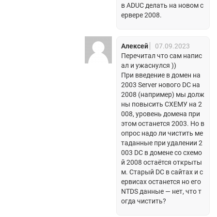
в ADUC делать на новом с
ервере 2008.
Алексей
07.09.2023
Перечитал что сам напис
ал и ужаснулся ))
При введение в домен на
2003 Server нового DC на
2008 (например) мы долж
ны повысить СХЕМУ на 2
008, уровень домена при
этом останется 2003. Но в
опрос надо ли чистить ме
таданные при удалении 2
003 DC в домене со схемо
й 2008 остаётся открыты
м. Старый DC в сайтах и с
ервисах останется но его
NTDS данные — нет, что т
огда чистить?