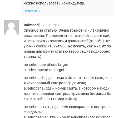
можно использовать команду help.
Ответить
Raimond
23.01.2012
Спасибо за статью. Очень грамотно и лаконично
рассказано. Проделал это в тестовой среде и найд
я несколько «косяков» и дополнений(от себя), хоч
у о них сообщить (что бы не искать, как мне, их пр
ичины или может статью автор решит подкоррек
тировать):
не: select operations target
а: select operation target
не: select site , где – имя сайта, в котором находилс
я неисправный контроллер домена;
а: select site , где – номер сайта, в котором находи
лся неисправный контроллер домена (команда lis
t sites отобразит номер сайта);
не: select server , где – имя неисправного контролл
ера домена
а: select server , где – номер неисправного контрол