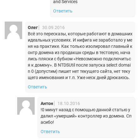
and Services
Ответить
Олег
30.09.2016
Всё это пересказы, которые работают в домашних
идеальных условиях. И нифига не заработало у ме
ня на практике. Как только изолировал главный к
онтр домена из продакшн среды в тестовую, нача
лись пляски с бубном «Невозможно подключитьс
я к домену». В NTDSUtil после запуска select domai
n 0 (допустим) пишет нет текущего сайта, нет теку
щего именования и т.п. Уже неск дней дрюкаюсь.
Ответить
Антон
18.10.2016
!0 минут назад с помощью данной статью у
далил «умерший» контроллер из домена. Сп
асибо!
Ответить