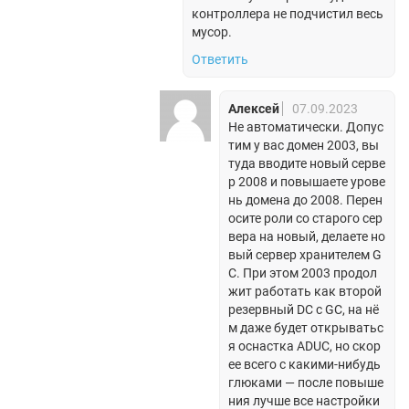
контроллера не подчистил весь
мусор.
Ответить
Алексей
07.09.2023
Не автоматически. Допус
тим у вас домен 2003, вы
туда вводите новый серве
р 2008 и повышаете урове
нь домена до 2008. Перен
осите роли со старого сер
вера на новый, делаете но
вый сервер хранителем G
C. При этом 2003 продол
жит работать как второй
резервный DC c GC, на нё
м даже будет открыватьс
я оснастка ADUC, но скор
ее всего с какими-нибудь
глюками — после повыше
ния лучше все настройки