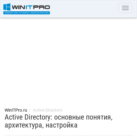
Toggl
navig
WinITPro.ru
/
Active Directory
Active Directory: основные понятия,
архитектура, настройка