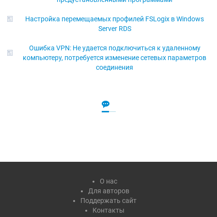
Настройка перемещаемых профилей FSLogix в Windows
Server RDS
Ошибка VPN: Не удается подключиться к удаленному
компьютеру, потребуется изменение сетевых параметров
соединения
О нас
Для авторов
Поддержать сайт
Контакты