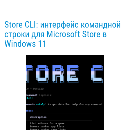
Store CLI: интерфейс командной
строки для Microsoft Store в
Windows 11