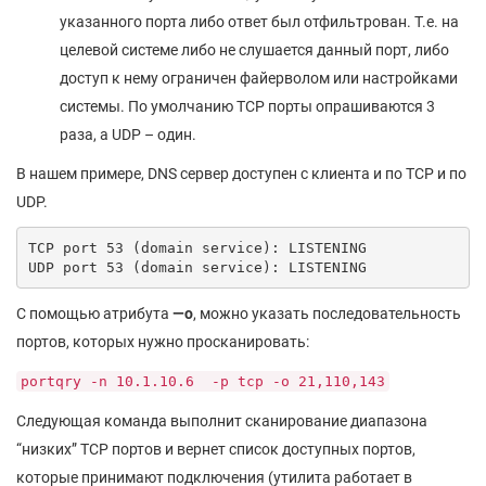
указанного порта либо ответ был отфильтрован. Т.е. на
целевой системе либо не слушается данный порт, либо
доступ к нему ограничен файерволом или настройками
системы. По умолчанию TCP порты опрашиваются 3
раза, а UDP – один.
В нашем примере, DNS сервер доступен с клиента и по TCP и по
UDP.
TCP port 53 (domain service): LISTENING

UDP port 53 (domain service): LISTENING
С помощью атрибута
—
o
, можно указать последовательность
портов, которых нужно просканировать:
portqry -n 10.1.10.6 -p tcp -o 21,110,143
Следующая команда выполнит сканирование диапазона
“низких” TCP портов и вернет список доступных портов,
которые принимают подключения (утилита работает в