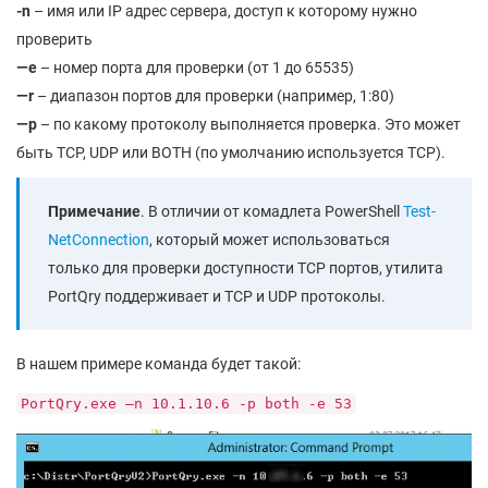
-n
– имя или IP адрес сервера, доступ к которому нужно
проверить
—
e
– номер порта для проверки (от 1 до 65535)
—
r
– диапазон портов для проверки (например, 1:80)
—
p
– по какому протоколу выполняется проверка. Это может
быть TCP, UDP или BOTH (по умолчанию используется TCP).
Примечание
. В отличии от комадлета PowerShell
Test-
NetConnection
, который может использоваться
только для проверки доступности TCP портов, утилита
PortQry поддерживает и TCP и UDP протоколы.
В нашем примере команда будет такой:
PortQry.exe –n 10.1.10.6 -p both -e 53