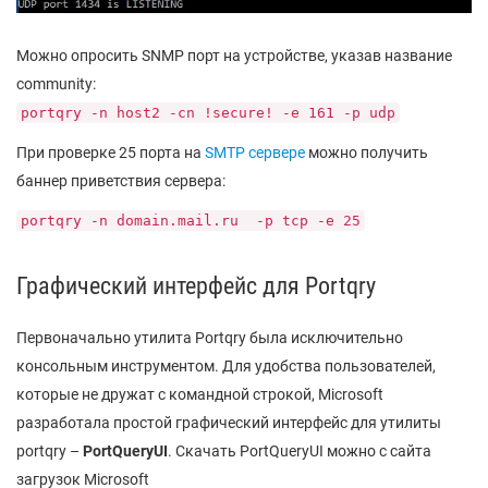
Можно опросить SNMP порт на устройстве, указав название
community:
portqry -n host2 -cn !secure! -e 161 -p udp
При проверке 25 порта на
SMTP сервере
можно получить
баннер приветствия сервера:
portqry -n domain.mail.ru -p tcp -e 25
Графический интерфейс для Portqry
Первоначально утилита Portqry была исключительно
консольным инструментом. Для удобства пользователей,
которые не дружат с командной строкой, Microsoft
разработала простой графический интерфейс для утилиты
portqry –
PortQueryUI
. Скачать PortQueryUI можно с сайта
загрузок Microsoft