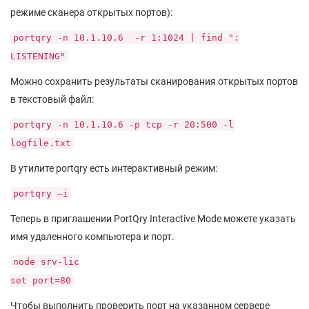
режиме сканера открытых портов):
portqry -n 10.1.10.6 -r 1:1024 | find ":
LISTENING"
Можно сохранить результаты сканирования открытых портов
в текстовый файл:
portqry -n 10.1.10.6 -p tcp -r 20:500 -l
logfile.txt
В утилите portqry есть интерактивный режим:
portqry –i
Теперь в приглашении PortQry Interactive Mode можете указать
имя удаленного компьютера и порт.
node srv-lic
set port=80
Чтобы выполнить проверить порт на указанном сервере