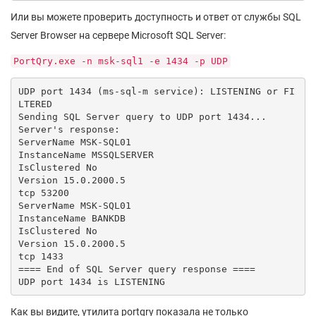
Или вы можете проверить доступность и ответ от службы SQL
Server Browser на сервере Microsoft SQL Server:
PortQry.exe -n msk-sql1 -e 1434 -p UDP
UDP port 1434 (ms-sql-m service): LISTENING or FI
LTERED

Sending SQL Server query to UDP port 1434...

Server's response:

ServerName MSK-SQL01

InstanceName MSSQLSERVER

IsClustered No

Version 15.0.2000.5

tcp 53200

ServerName MSK-SQL01

InstanceName BANKDB

IsClustered No

Version 15.0.2000.5

tcp 1433

==== End of SQL Server query response ====

UDP port 1434 is LISTENING
Как вы видите, утилита portqry показала не только