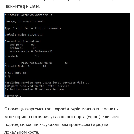
нажмите
q
и Enter.
С помощью аргументов
–wport
и
-wpid
можно выполнить
мониторинг состояния указанного порта (wport), или всех
портов, связанных с указанным процессом (wpid) на
локальном хосте.