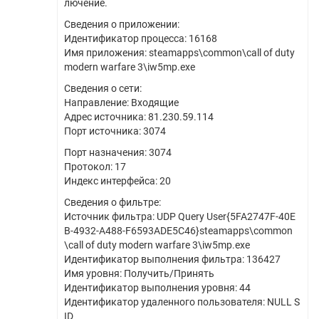
лючение.
Сведения о приложении:
Идентификатор процесса: 16168
Имя приложения: steamapps\common\call of duty
modern warfare 3\iw5mp.exe
Сведения о сети:
Направление: Входящие
Адрес источника: 81.230.59.114
Порт источника: 3074
Порт назначения: 3074
Протокол: 17
Индекс интерфейса: 20
Сведения о фильтре:
Источник фильтра: UDP Query User{5FA2747F-40E
B-4932-A488-F6593ADE5C46}steamapps\common
\call of duty modern warfare 3\iw5mp.exe
Идентификатор выполнения фильтра: 136427
Имя уровня: Получить/Принять
Идентификатор выполнения уровня: 44
Идентификатор удаленного пользователя: NULL S
ID