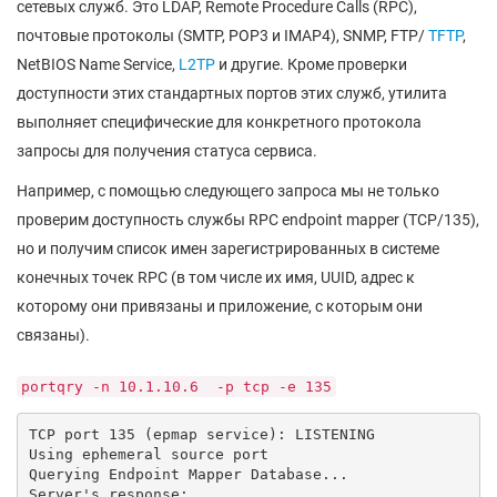
сетевых служб. Это LDAP, Remote Procedure Calls (RPC),
почтовые протоколы (SMTP, POP3 и IMAP4), SNMP, FTP/
TFTP
,
NetBIOS Name Service,
L2TP
и другие. Кроме проверки
доступности этих стандартных портов этих служб, утилита
выполняет специфические для конкретного протокола
запросы для получения статуса сервиса.
Например, с помощью следующего запроса мы не только
проверим доступность службы RPC endpoint mapper (TCP/135),
но и получим список имен зарегистрированных в системе
конечных точек RPC (в том числе их имя, UUID, адрес к
которому они привязаны и приложение, с которым они
связаны).
portqry -n 10.1.10.6 -p tcp -e 135
TCP port 135 (epmap service): LISTENING

Using ephemeral source port

Querying Endpoint Mapper Database...

Server's response:
