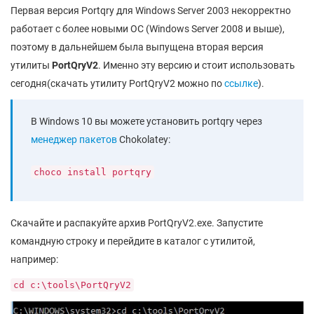
Первая версия Portqry для Windows Server 2003 некорректно
работает с более новыми ОС (Windows Server 2008 и выше),
поэтому в дальнейшем была выпущена вторая версия
утилиты
PortQryV
2
. Именно эту версию и стоит использовать
сегодня(скачать утилиту PortQryV2 можно по
ссылке
).
В Windows 10 вы можете установить portqry через
менеджер пакетов
Chokolatey:
choco install portqry
Скачайте и распакуйте архив PortQryV2.exe. Запустите
командную строку и перейдите в каталог с утилитой,
например:
cd c:\tools\PortQryV2