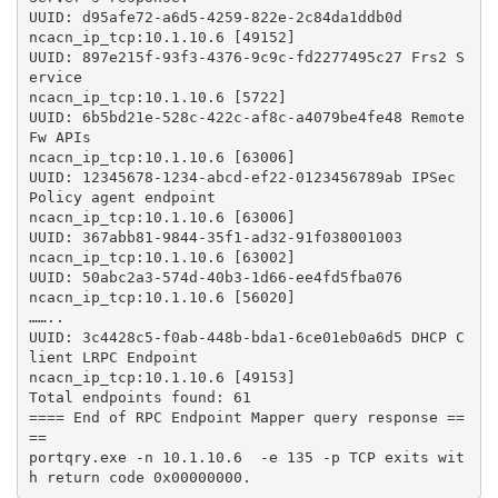
UUID: d95afe72-a6d5-4259-822e-2c84da1ddb0d

ncacn_ip_tcp:10.1.10.6 [49152]

UUID: 897e215f-93f3-4376-9c9c-fd2277495c27 Frs2 S
ervice

ncacn_ip_tcp:10.1.10.6 [5722]

UUID: 6b5bd21e-528c-422c-af8c-a4079be4fe48 Remote 
Fw APIs

ncacn_ip_tcp:10.1.10.6 [63006]

UUID: 12345678-1234-abcd-ef22-0123456789ab IPSec 
Policy agent endpoint

ncacn_ip_tcp:10.1.10.6 [63006]

UUID: 367abb81-9844-35f1-ad32-91f038001003

ncacn_ip_tcp:10.1.10.6 [63002]

UUID: 50abc2a3-574d-40b3-1d66-ee4fd5fba076

ncacn_ip_tcp:10.1.10.6 [56020]

……..

UUID: 3c4428c5-f0ab-448b-bda1-6ce01eb0a6d5 DHCP C
lient LRPC Endpoint

ncacn_ip_tcp:10.1.10.6 [49153]

Total endpoints found: 61

==== End of RPC Endpoint Mapper query response ==
==

portqry.exe -n 10.1.10.6  -e 135 -p TCP exits wit
h return code 0x00000000.