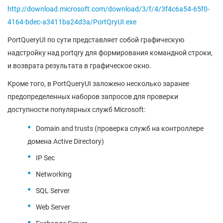
http://download.microsoft.com/download/3/f/4/3f4c6a54-65f0-
4164-bdec-a3411ba24d3a/PortQryUI.exe
PortQueryUI по сути представляет собой графическую
надстройку над portqry для формирования командной строки,
и возврата результата в графическое окно.
Кроме того, в PortQueryUI заложено несколько заранее
предопределенных наборов запросов для проверки
доступности популярных служб Microsoft:
Domain and trusts (проверка служб на контроллере
домена Active Directory)
IP Sec
Networking
SQL Server
Web Server