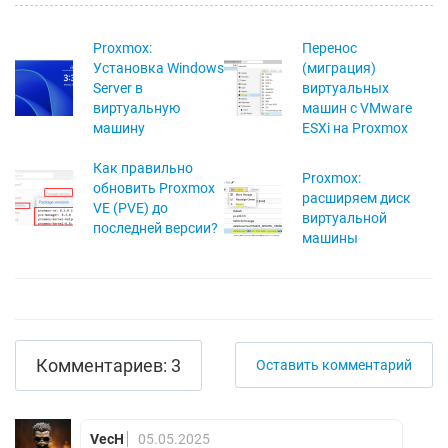
Proxmox:
Перенос
Установка Windows
(миграция)
Server в
виртуальных
виртуальную
машин с VMware
машину
ESXi на Proxmox
Как правильно
Proxmox:
обновить Proxmox
расширяем диск
VE (PVE) до
виртуальной
последней версии?
машины
Комментариев: 3
Оставить комментарий
VecH
05.05.2025