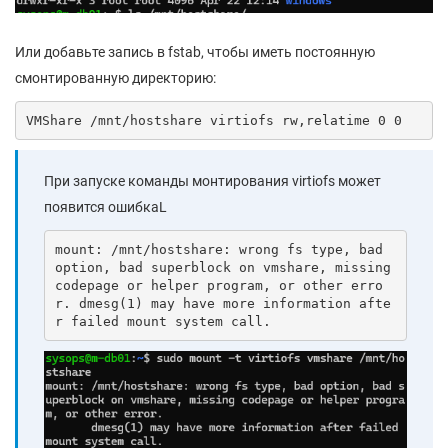
Или добавьте запись в fstab, чтобы иметь постоянную
смонтированную директорию:
VMShare /mnt/hostshare virtiofs rw,relatime 0 0
При запуске команды монтирования virtiofs может
появится ошибкаL
mount: /mnt/hostshare: wrong fs type, bad 
option, bad superblock on vmshare, missing 
codepage or helper program, or other erro
r. dmesg(1) may have more information afte
r failed mount system call.