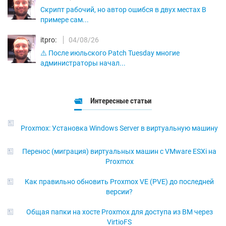
Скрипт рабочий, но автор ошибся в двух местах В
примере сам...
itpro:
04/08/26
⚠️ После июльского Patch Tuesday многие
администраторы начал...
Интересные статьи
Proxmox: Установка Windows Server в виртуальную машину
Перенос (миграция) виртуальных машин с VMware ESXi на
Proxmox
Как правильно обновить Proxmox VE (PVE) до последней
версии?
Общая папки на хосте Proxmox для доступа из ВМ через
VirtioFS