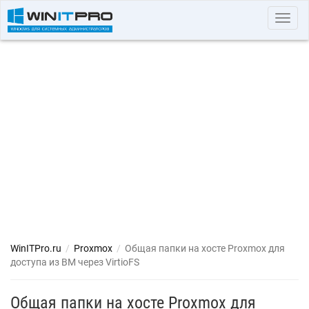
Toggl
navig
WinITPro.ru
/
Proxmox
/
Общая папки на хосте Proxmox для
доступа из ВМ через VirtioFS
Общая папки на хосте Proxmox для