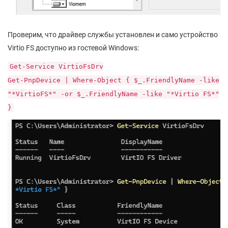
Проверим, что драйвер службы установлен и само устройство
Virtio FS доступно из гостевой Windows:
Get-Service VirtioFsDrv
Get-PnpDevice | Where-Object { $_.FriendlyName -like
"*VirtioFS*" -or $_.FriendlyName -like "*Virtio FS*"
}