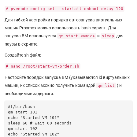
# pvenode config set --startall-onboot-delay 120
Для гибкой настройки порядка автозапуска виртуальных
машин Proxmox можно использовать bash скрипт. Для
запуска ВМ используется
и
для
qm start <vmid>
sleep
паузы в скрипте.
Создайте sh файл:
# nano /root/start-vm-order.sh
Настройте порядок запуска ВМ (указываются id виртуальных
машин, их список можно получить командой
) и
qm list
необходимые задержки:
#!/bin/bash

qm start 101

echo "Started VM 101"

sleep 60 # wait 60 seconds

qm start 102

echo "Started VM 102"
