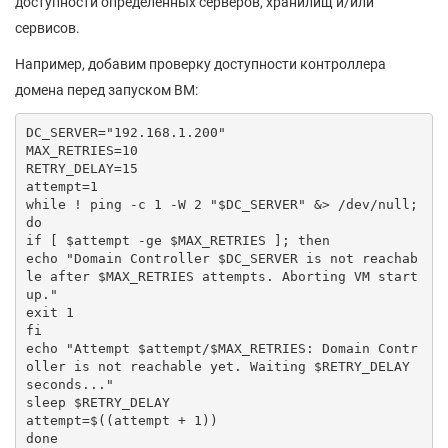
доступности определенных серверов, хранилищ и/или
сервисов.
Например, добавим проверку доступности контроллера
домена перед запуском ВМ:
DC_SERVER="192.168.1.200" 

MAX_RETRIES=10

RETRY_DELAY=15 

attempt=1

while ! ping -c 1 -W 2 "$DC_SERVER" &> /dev/null; 
do

if [ $attempt -ge $MAX_RETRIES ]; then

echo "Domain Controller $DC_SERVER is not reachab
le after $MAX_RETRIES attempts. Aborting VM start
up."

exit 1

fi

echo "Attempt $attempt/$MAX_RETRIES: Domain Contr
oller is not reachable yet. Waiting $RETRY_DELAY 
seconds..."

sleep $RETRY_DELAY

attempt=$((attempt + 1))

done
