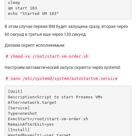
sleep

qm start 103

В этом случае первая ВМ будет запущена сразу, вторая через
60 секунд и третья еще через 120 секунд.
Делаем скрипт исполняемым:
# chmod +x /root/start-vm-order.sh
Настроим автоматический запуск скрипта через systemd:
# nano /etc/systemd/system/autostartvm.service
[Unit]

Description=Script to start Proxmox VMs

After=network.target

[Service]

Type=oneshot

ExecStart=/root/start-vm-order.sh

RemainAfterExit=yes

[Install]
