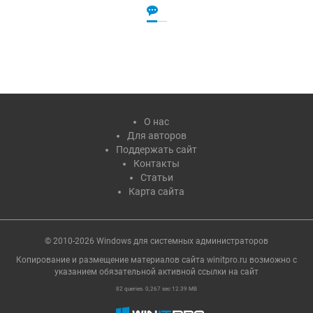
О нас
Для авторов
Поддержать сайт
Контакты
Статьи
Карта сайта
© 2010-2026 Windows для системных администраторов
Копирование и размещение материалов сайта winitpro.ru возможно с
указанием обязательной активной ссылки на cайт
82 queries. 0,267 sec 12.39 MB