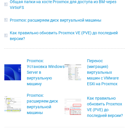
Общая папки на хосте Proxmox для доступа из ВМ через
VirtioFS
Proxmox: расширяем диск виртуальной машины
Как правильно обновить Proxmox VE (PVE) до последней
версии?
Proxmox:
Перенос
Установка Windows
(миграция)
Server в
виртуальных
виртуальную
машин с VMware
машину
ESXi на Proxmox
Proxmox:
Как правильно
расширяем диск
обновить Proxmox
виртуальной
VE (PVE) до
машины
последней версии?