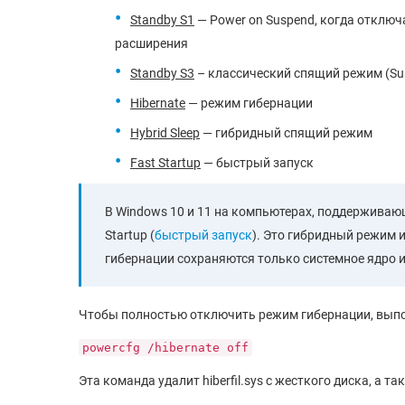
Standby S1
— Power on Suspend, когда отключ
расширения
Standby S3
– классический спящий режим (Sus
Hibernate
— режим гибернации
Hybrid Sleep
— гибридный спящий режим
Fast Startup
— быстрый запуск
В Windows 10 и 11 на компьютерах, поддерживаю
Startup (
быстрый запуск
). Это гибридный режим и
гибернации сохраняются только системное ядро и
Чтобы полностью отключить режим гибернации, выпо
powercfg /hibernate off
Эта команда удалит hiberfil.sys с жесткого диска, а 