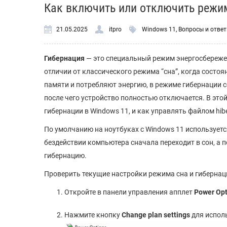
Как включить или отключить режи
21.05.2025
itpro
Windows 11
,
Вопросы и отве
Гибернация
— это специальный режим энергосбереже
отличии от классического режима “сна”, когда сост
памяти и потребляют энергию, в режиме гибернации со
после чего устройство полностью отключается. В эт
гибернации в Windows 11, и как управлять файлом hiber
По умолчанию на ноутбуках с Windows 11 использует
бездействии компьютера сначала переходит в сон, а п
гибернацию.
Проверить текущие настройки режима сна и гибернац
Откройте в панели управления апплет
Power Opt
Нажмите кнопку
Change plan settings
для испол