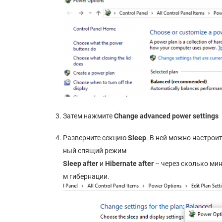
Затем нажмите
Change advanced power settings
Разверните секцию
Sleep
. В ней можно настрои
ный спящий режим
Sleep after
и
Hibernate after
– через сколько мин
м гибернации.