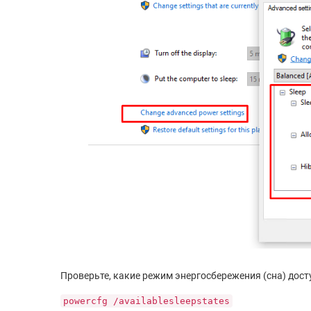
Проверьте, какие режим энергосбережения (сна) дост
powercfg /availablesleepstates