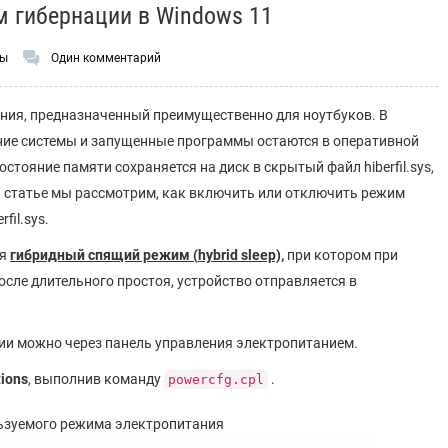
м гибернации в Windows 11
ты
Один комментарий
ния, предназначенный преимущественно для ноутбуков. В
ояние системы и запущенные программы остаются в оперативной
стояние памяти сохраняется на диск в скрытый файл hiberfil.sys,
ой статье мы рассмотрим, как включить или отключить режим
fil.sys.
ся
гибридный спящий режим (
hybrid
sleep),
при котором при
осле длительного простоя, устройство отправляется в
ии можно через панель управления электропитанием.
ions
, выполнив команду
.
powercfg.cpl
ьзуемого режима электропитания