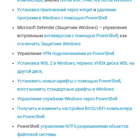
компьютере
; анализ
логов RDP
;
очистка логов Windows
Установка приложений через winget
и
удаление
программ в Windows с помощью PowerShell
Microsoft Defender (Защитник Windows) – управление
встроенным
антивирусом с помощью PowerShell
; как
отключить Защитник Windows
Управление
VPN подключениями из PowerShell
Установка WSL 2 в Windows
,
перенос VHDX диска WSL на
другой диск
;
Установить новые шрифты с помощью PowerShell
,
восстановить стандартные шрифты в Windows
Управление службами Windows через PowerShell
Получить и изменить настройки BIOS/UEFI компьютера
из PowerShell
PowerShell:
управление NTFS разрешениями объектов
файловой системы