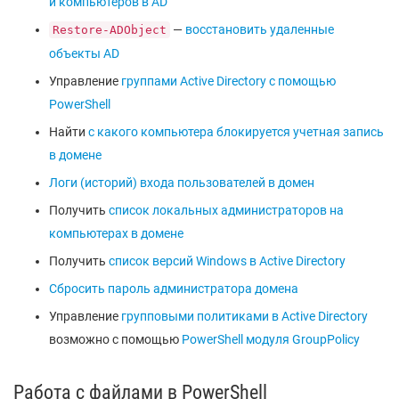
и компьютеров в AD
—
восстановить удаленные
Restore-ADObject
объекты AD
Управление
группами Active Directory с помощью
PowerShell
Найти
с какого компьютера блокируется учетная запись
в домене
Логи (историй) входа пользователей в домен
Получить
список локальных администраторов на
компьютерах в домене
Получить
список версий Windows в Active Directory
Сбросить пароль администратора домена
Управление
групповыми политиками в Active Directory
возможно с помощью
PowerShell модуля GroupPolicy
Работа с файлами в PowerShell