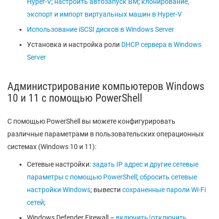
Hyper-V
;
настроить автозапуск ВМ
;
клонирование,
экспорт и импорт виртуальных машин в Hyper-V
Использование iSCSI дисков в Windows Server
Установка и настройка роли
DHCP сервера в Windows
Server
Администрирование компьютеров Windows
10 и 11 с помощью PowerShell
С помощью PowerShell вы можете конфигурировать
различные параметрами в пользовательских операционных
системах (Windows 10 и 11):
Сетевые настройки:
задать IP адрес и другие сетевые
параметры с помощью PowerShell
;
сбросить сетевые
настройки Windows
; вывести
сохраненные пароли Wi-Fi
сетей
;
Windows Defender Firewall –
включить/отключить