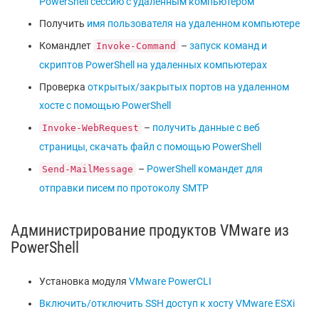
PowerShell сессию с удаленным компьютером
Получить
имя пользователя на удаленном компьютере
Командлет
–
запуск команд и
Invoke-Command
скриптов PowerShell на удаленных компьютерах
Проверка
открытых/закрытых портов на удаленном
хосте с помощью PowerShell
–
получить данные с веб
Invoke-WebRequest
страницы, скачать файл с помощью PowerShell
–
PowerShell командет для
Send-MailMessage
отправки писем по протоколу SMTP
Администрирование продуктов VMware из
PowerShell
Установка модуля
VMware PowerCLI
Включить/отключить SSH доступ к хосту VMware ESXi