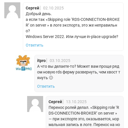
Сергей
02.10.2025
Добрый день.
а если так «Skipping role ‘RDS-CONNECTION-BROKE
R’ on server » в логе экспорта, это же неправильн
о?
Windows Server 2022. Или лучше in-place upgrade?
Ответить
itpro
03.10.2025
А что вы делаете-то? Может вам проще ряд
ом новую rds ферму развернуть, чем хвост т
януть 🙂
Ответить
Сергей
13.10.2025
Перенос ролей делал. «Skipping role ‘R
DS-CONNECTION-BROKER’ on server »
— при экспорте это, оказывается, нор
мальная запись в логе. Перенос на но