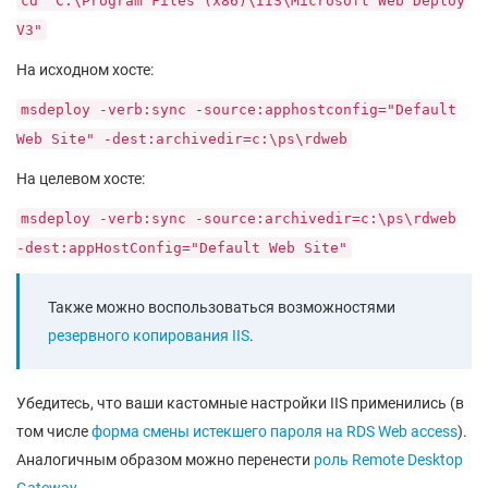
cd "C:\Program Files (x86)\IIS\Microsoft Web Deploy
V3"
На исходном хосте:
msdeploy -verb:sync -source:apphostconfig="Default
Web Site" -dest:archivedir=c:\ps\rdweb
На целевом хосте:
msdeploy -verb:sync -source:archivedir=c:\ps\rdweb
-dest:appHostConfig="Default Web Site"
Также можно воспользоваться возможностями
резервного копирования IIS
.
Убедитесь, что ваши кастомные настройки IIS применились (в
том числе
форма смены истекшего пароля на RDS Web access
).
Аналогичным образом можно перенести
роль Remote Desktop