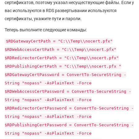
сертификатов, поэтому указал несуществующие файлы. Если у
вас используются в RDS развертывании используются
сертификаты, укажите пути и пароли.
Теперь выполните следующие команды:
$RDGatewayCertPath = "C:\\Temp\\noсert.pfx"
$RDWebAccessCertPath = "C:\\Temp\\noсert.pfx"
$RDRedirectorCertPath = "C:\\Temp\\noсert.pfx"
$RDPublishingCertPath = "C:\\Temp\\noсert.pfx "
$RDGatewayCertPassword = ConvertTo-SecureString -
String "nopass" -AsPlainText -Force
$RDWebAccessCertPassword = ConvertTo-SecureString -
String "nopass" -AsPlainText -Force
$RDRedirectorCertPassword = ConvertTo-SecureString -
String "nopass" -AsPlainText -Force
$RDPublishingCertPassword = ConvertTo-SecureString -
String "nopass" -AsPlainText -Force