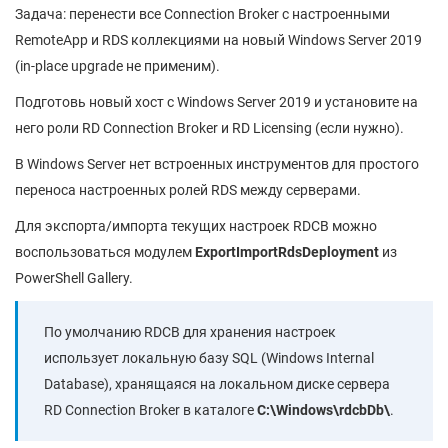
Задача: перенести все Connection Broker с настроенными
RemoteApp и RDS коллекциями на новый Windows Server 2019
(in-place upgrade не применим).
Подготовь новый хост с Windows Server 2019 и установите на
него роли RD Connection Broker и RD Licensing (если нужно).
В Windows Server нет встроенных инструментов для простого
переноса настроенных ролей RDS между серверами.
Для экспорта/импорта текущих настроек RDCB можно
воспользоваться модулем
ExportImportRdsDeployment
из
PowerShell Gallery.
По умолчанию RDCB для хранения настроек
использует локальную базу SQL (Windows Internal
Database), хранящаяся на локальном диске сервера
RD Connection Broker в каталоге
C:\Windows\rdcbDb\
.