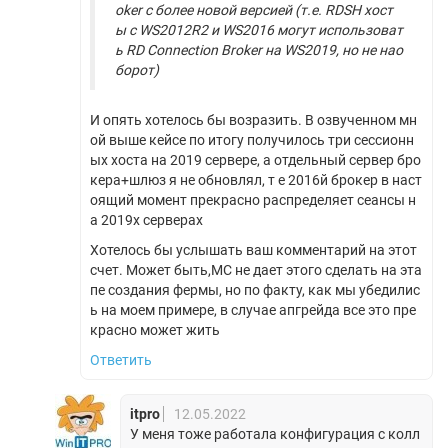
oker с более новой версией (т.е. RDSH хост
ы с WS2012R2 и WS2016 могут использоват
ь RD Connection Broker на WS2019, но не нао
борот)
И опять хотелось бы возразить. В озвученном мн
ой выше кейсе по итогу получилось три сессионн
ых хоста на 2019 сервере, а отдельный сервер бро
кера+шлюз я не обновлял, т е 2016й брокер в наст
оящий момент прекрасно распределяет сеансы н
а 2019х серверах
Хотелось бы услышать ваш комментарий на этот
счет. Может быть,МС не дает этого сделать на эта
пе создания фермы, но по факту, как мы убедилис
ь на моем примере, в случае апгрейда все это пре
красно может жить
Ответить
itpro
12.05.2022
У меня тоже работала конфигурация с колл