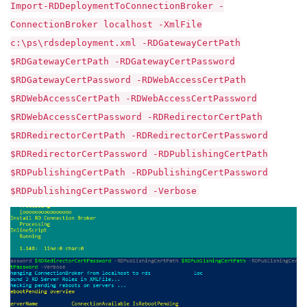
Import-RDDeploymentToConnectionBroker -
ConnectionBroker localhost -XmlFile
c:\ps\rdsdeployment.xml -RDGatewayCertPath
$RDGatewayCertPath -RDGatewayCertPassword
$RDGatewayCertPassword -RDWebAccessCertPath
$RDWebAccessCertPath -RDWebAccessCertPassword
$RDWebAccessCertPassword -RDRedirectorCertPath
$RDRedirectorCertPath -RDRedirectorCertPassword
$RDRedirectorCertPassword -RDPublishingCertPath
$RDPublishingCertPath -RDPublishingCertPassword
$RDPublishingCertPassword -Verbose