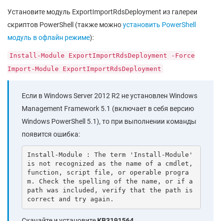
Установите модуль ExportImportRdsDeployment из галереи
скриптов PowerShell (также можно
установить PowerShell
модуль в офлайн режиме
):
Install-Module ExportImportRdsDeployment -Force
Import-Module ExportImportRdsDeployment
Если в Windows Server 2012 R2 не установлен Windows
Management Framework 5.1 (включает в себя версию
Windows PowerShell 5.1), то при выполнении команды
появится ошибка:
Install-Module : The term 'Install-Module' 
is not recognized as the name of a cmdlet, 
function, script file, or operable progra
m. Check the spelling of the name, or if a 
path was included, verify that the path is 
correct and try again.
Скачайте и установите
KB3191564