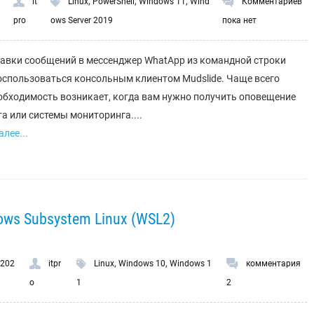
,
,
,
it
Linux
PowerShell
Windows 11
Wind
Комментариев
pro
ows Server 2019
пока нет
авки сообщений в мессенджер WhatApp из командной строки
спользоваться консольным клиентом Mudslide. Чаще всего
обходимость возникает, когда вам нужно получить оповещение
та или системы мониторинга....
лее...
ows Subsystem Linux (WSL2)
,
,
.202
itpr
Linux
Windows 10
Windows 1
комментария
o
1
2