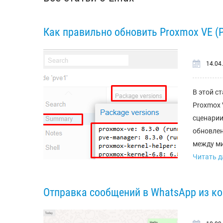
Как правильно обновить Proxmox VE (
14.04
В этой с
Proxmox 
сценарии
обновлен
между ми
Читать да
Отправка сообщений в WhatsApp из к