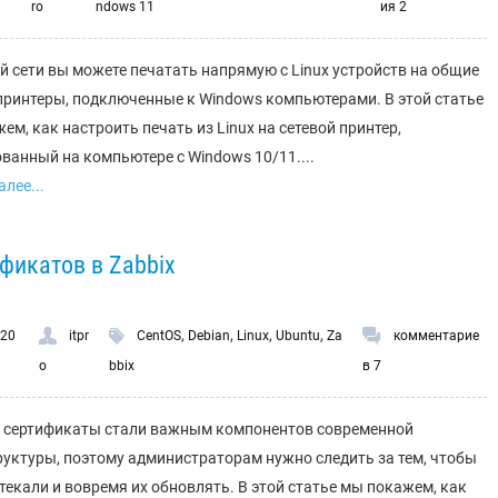
ro
ndows 11
ия 2
й сети вы можете печатать напрямую с Linux устройств на общие
принтеры, подключенные к Windows компьютерами. В этой статье
ем, как настроить печать из Linux на сетевой принтер,
ванный на компьютере с Windows 10/11....
лее...
фикатов в Zabbix
,
,
,
,
.20
itpr
CentOS
Debian
Linux
Ubuntu
Za
комментарие
o
bbix
в 7
) сертификаты стали важным компонентов современной
уктуры, поэтому администраторам нужно следить за тем, чтобы
стекали и вовремя их обновлять. В этой статье мы покажем, как