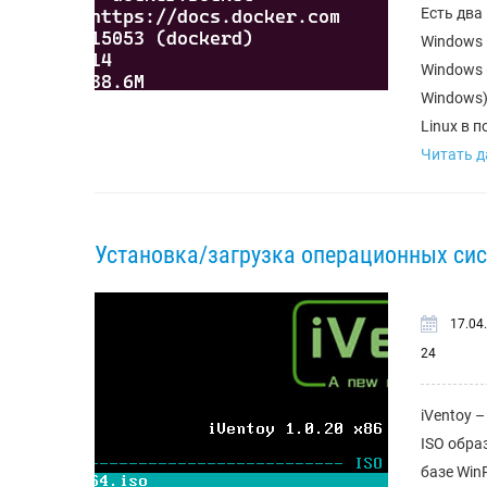
Есть два
Windows 
Windows 
Windows)
Linux в п
Читать да
Установка/загрузка операционных сист
17.04
24
iVentoy 
ISO обра
базе WinP