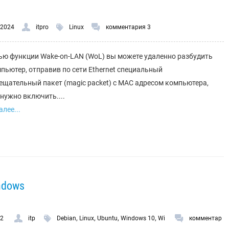
.2024
itpro
Linux
комментария 3
ю функции Wake-on-LAN (WoL) вы можете удаленно разбудить
мпьютер, отправив по сети Ethernet специальный
щательный пакет (magic packet) с MAC адресом компьютера,
нужно включить....
лее...
ndows
,
,
,
,
.2
itp
Debian
Linux
Ubuntu
Windows 10
Wi
комментар