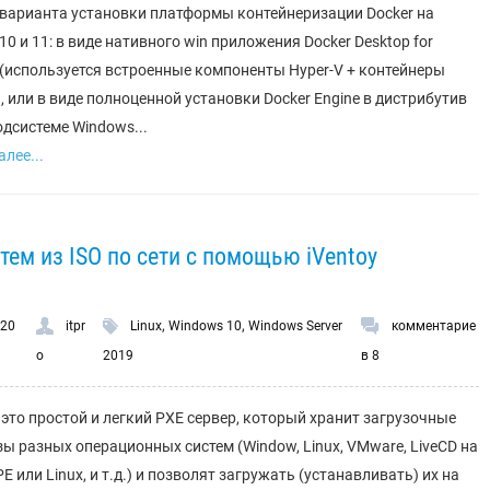
 варианта установки платформы контейнеризации Docker на
10 и 11: в виде нативного win приложения Docker Desktop for
(используется встроенные компоненты Hyper-V + контейнеры
, или в виде полноценной установки Docker Engine в дистрибутив
одсистеме Windows...
лее...
ем из ISO по сети с помощью iVentoy
,
,
.20
itpr
Linux
Windows 10
Windows Server
комментарие
o
2019
в 8
– это простой и легкий PXE сервер, который хранит загрузочные
зы разных операционных систем (Window, Linux, VMware, LiveCD на
E или Linux, и т.д.) и позволят загружать (устанавливать) их на