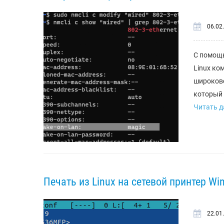
06.02
С помощь
Linux ко
широкове
который 
Читать да
Печать из Linux на сетевой принтер Wi
22.01