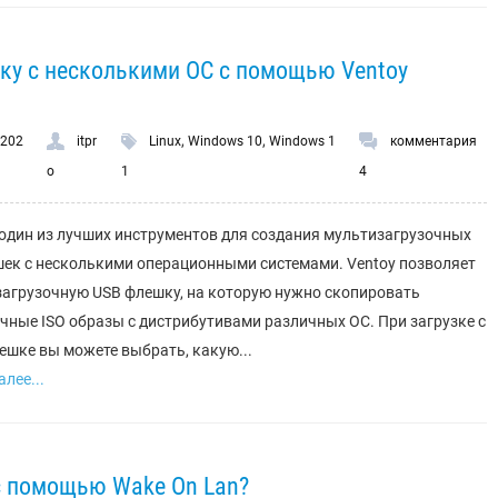
ку с несколькими ОС с помощью Ventoy
,
,
.202
itpr
Linux
Windows 10
Windows 1
комментария
o
1
4
 один из лучших инструментов для создания мультизагрузочных
ек с несколькими операционными системами. Ventoy позволяет
загрузочную USB флешку, на которую нужно скопировать
чные ISO образы с дистрибутивами различных ОС. При загрузке с
ешке вы можете выбрать, какую...
лее...
 с помощью Wake On Lan?