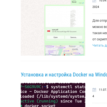
10.09.
2024
Для отпр
можно во
такая не
от скрип
Читать да
Установка и настройка Docker на Wind
11.07
4