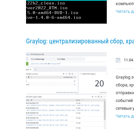
компьюте
Читать да
Graylog: централизированный сбор, хр
11.04
Graylog 
сбора, х
отправки
событий с
сетевые у
Читать да