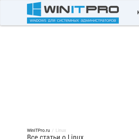
WinITPro.ru
/
Linux
Все статьи о Linux