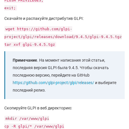
FLUSH PRIVILEGES;
exit;
Скачайте и распакуйте дистрибутив GLPI:
wget https://github.com/glpi-
project/glpi/releases/download/9.4.5/glpi-9.4.5.tgz
tar xvf glpi-9.4.5.tgz
Примечание
. На момент написания этой статьи,
последняя версия GLPI была 9.4.5. Чтобы скачать
последнюю версию, перейдите на GitHub
https://github.com/glpi-project/glpi/releases/
и выберите
последний релиз.
Скопируйте GLPI в веб директорию:
mkdir /var/www/glpi
cp -R glpi/* /var/www/glpi