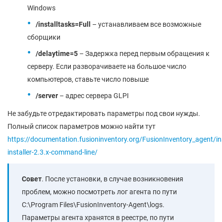
Windows
/installtasks=Full
– устанавливаем все возможные
сборщики
/delaytime=5
– Задержка перед первым обращения к
серверу. Если разворачиваете на большое число
компьютеров, ставьте число повыше
/server
– адрес сервера GLPI
Не забудьте отредактировать параметры под свои нужды.
Полный список параметров можно найти тут
https://documentation.fusioninventory.org/FusionInventory_agent/i
installer-2.3.x-command-line/
Совет
. После установки, в случае возникновения
проблем, можно посмотреть лог агента по пути
C:\Program Files\FusionInventory-Agent\logs.
Параметры агента хранятся в реестре, по пути