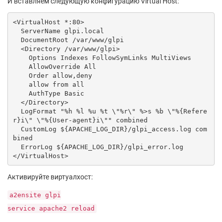
И вставляем следующую конфигурацию Virtual Host:
<VirtualHost *:80>

  ServerName glpi.local

  DocumentRoot /var/www/glpi

  <Directory /var/www/glpi>

    Options Indexes FollowSymLinks MultiViews

    AllowOverride All

    Order allow,deny

    allow from all

    AuthType Basic

  </Directory>

  LogFormat "%h %l %u %t \"%r\" %>s %b \"%{Refere
r}i\" \"%{User-agent}i\"" combined

  CustomLog ${APACHE_LOG_DIR}/glpi_access.log com
bined

  ErrorLog ${APACHE_LOG_DIR}/glpi_error.log

Активируйте виртуалхост:
a2ensite glpi
service apache2 reload