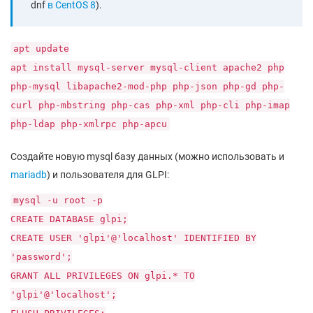
dnf
в CentOS 8
).
apt update
apt install mysql-server mysql-client apache2 php
php-mysql libapache2-mod-php php-json php-gd php-
curl php-mbstring php-cas php-xml php-cli php-imap
php-ldap php-xmlrpc php-apcu
Создайте новую mysql базу данных (можно использовать и
mariadb
) и пользователя для GLPI:
mysql -u root -p
CREATE DATABASE glpi;
CREATE USER 'glpi'@'localhost' IDENTIFIED BY
'password';
GRANT ALL PRIVILEGES ON glpi.* TO
'glpi'@'localhost';