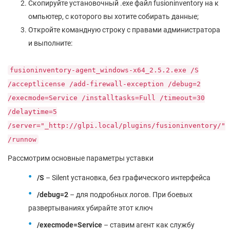
Скопируйте установочный .ехе файл fusioninventory на к
омпьютер, с которого вы хотите собирать данные;
Откройте командную строку с правами администратора
и выполните:
fusioninventory-agent_windows-x64_2.5.2.exe /S
/acceptlicense /add-firewall-exception /debug=2
/execmode=Service /installtasks=Full /timeout=30
/delaytime=5
/server="_http://glpi.local/plugins/fusioninventory/"
/runnow
Рассмотрим основные параметры уставки
/S
– Silent установка, без графического интерфейса
/debug=2
– для подробных логов. При боевых
развертываниях убирайте этот ключ
/execmode=Service
– ставим агент как службу