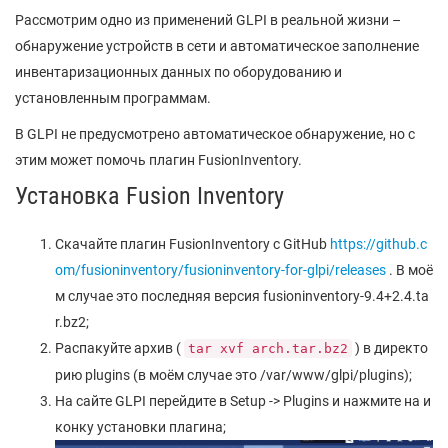
Рассмотрим одно из применений GLPI в реальной жизни –
обнаружение устройств в сети и автоматическое заполнение
инвентаризационных данных по оборудованию и
установленным программам.
В GLPI не предусмотрено автоматическое обнаружение, но с
этим может помочь плагин FusionInventory.
Установка Fusion Inventory
Скачайте плагин FusionInventory с GitHub
https://github.c
om/fusioninventory/fusioninventory-for-glpi/releases
. В моё
м случае это последняя версия fusioninventory-9.4+2.4.ta
r.bz2;
Распакуйте архив (
) в директо
tar xvf arch.tar.bz2
рию plugins (в моём случае это /var/www/glpi/plugins);
На сайте GLPI перейдите в Setup -> Plugins и нажмите на и
конку установки плагина;