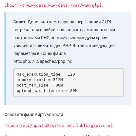
chown -R www-data:www-data /var/www/glpi
Совет
. Довольно часто при развертывании GLPI
встречаются ошибки, связанные со стандартными
настройками PHP, поэтому рекомендуем сразу
увеличчить лимиты для PHP. Вставьте следующие
параметры в конец файла
/etc/php/7.2/apache2/php.ini:
max_execution_time = 120

memory_limit = 512M

post_max_size = 80M

upload_max_filesize = 80M
Создайте файл виртуал хоста:
touch /etc/apache2/sites-available/glpi.conf