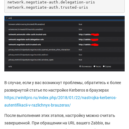
network.negotiate-auth.delegation-uris

network.negotiate-auth.trusted-uris
В случае, если у вас возникнут проблемы, обратитесь к более
развернутой статье по настройке Kerberos в браузерах
https://winitpro.ru/index.php/2018/01/22/nastrojka-kerberos-
autentifikacii-v-razlichnyx-brauzerax/
После выполнения этих этапов, настройку можно считать
завершенной. При обращении на URL вашего Zabbix, вы