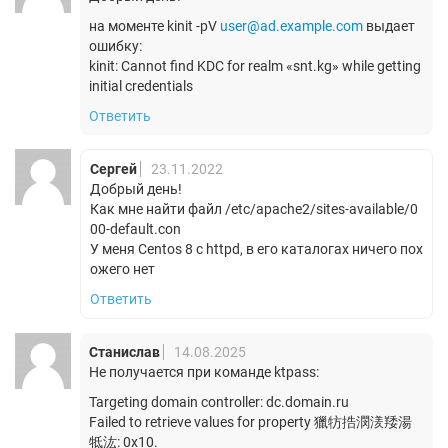
на моменте kinit -pV
user@ad.example.com
выдает
ошибку:
kinit: Cannot find KDC for realm «snt.kg» while getting
initial credentials
Ответить
Сергей
23.11.2022
Добрый день!
Как мне найти файл /etc/apache2/sites-available/0
00-default.con
У меня Centos 8 с httpd, в его каталогах ничего пох
ожего нет
Ответить
Станислав
14.08.2025
Не получается при команде ktpass:
Targeting domain controller: dc.domain.ru
Failed to retrieve values for property 獵牥捁潣湵䍴湯
牴汯: 0x10.