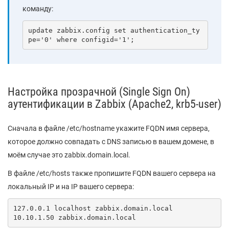
команду:
update zabbix.config set authentication_ty
pe='0' where configid='1';
Настройка прозрачной (Single Sign On)
аутентификации в Zabbix (Apache2, krb5-user)
Сначала в файле /etc/hostname укажите FQDN имя сервера,
которое должно совпадать с DNS записью в вашем домене, в
моём случае это zabbix.domain.local.
В файле /etc/hosts также пропишите FQDN вашего сервера на
локальный IP и на IP вашего сервера:
127.0.0.1 localhost zabbix.domain.local

10.10.1.50 zabbix.domain.local