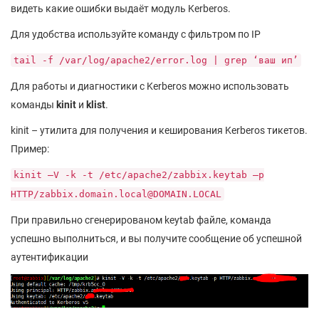
видеть какие ошибки выдаёт модуль Kerberos.
Для удобства используйте команду с фильтром по IP
tail -f /var/log/apache2/error.log | grep ‘ваш ип’
Для работы и диагностики с Kerberos можно использовать
команды
kinit
и
klist
.
kinit – утилита для получения и кеширования Kerberos тикетов.
Пример:
kinit –V -k -t /etc/apache2/zabbix.keytab –p
HTTP/zabbix.domain.local@DOMAIN.LOCAL
При правильно сгенерированом keytab файле, команда
успешно выполниться, и вы получите сообщение об успешной
аутентификации