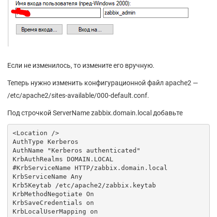
Если не изменилось, то измените его вручную.
Теперь нужно изменить конфигурационной файл apache2 —
/etc/apache2/sites-available/000-default.conf.
Под строчкой ServerName zabbix.domain.local добавьте
<Location />

AuthType Kerberos

AuthName "Kerberos authenticated"

KrbAuthRealms DOMAIN.LOCAL

#KrbServiceName HTTP/zabbix.domain.local

KrbServiceName Any

Krb5Keytab /etc/apache2/zabbix.keytab

KrbMethodNegotiate On

KrbSaveCredentials on

KrbLocalUserMapping on
