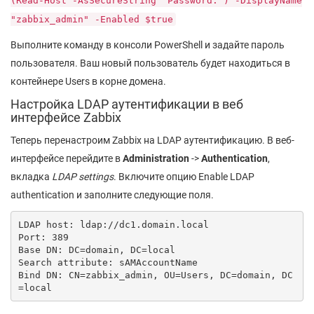
(Read-Host -AsSecureString "Password:") -DisplayName
"zabbix_admin" -Enabled $true
Выполните команду в консоли PowerShell и задайте пароль
пользователя. Ваш новый пользователь будет находиться в
контейнере Users в корне домена.
Настройка LDAP аутентификации в веб
интерфейсе Zabbix
Теперь перенастроим Zabbix на LDAP аутентификацию. В веб-
интерфейсе перейдите в
Administration
->
Authentication
,
вкладка
LDAP settings
. Включите опцию Enable LDAP
authentication и заполните следующие поля.
LDAP host: ldap://dc1.domain.local

Port: 389

Base DN: DC=domain, DC=local

Search attribute: sAMAccountName

Bind DN: CN=zabbix_admin, OU=Users, DC=domain, DC
=local