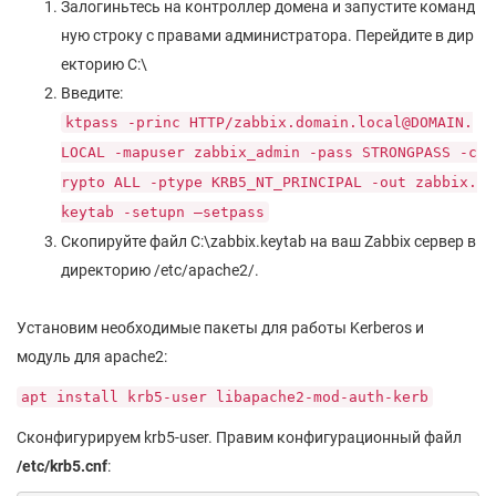
Залогиньтесь на контроллер домена и запустите команд
ную строку с правами администратора. Перейдите в дир
екторию C:\
Введите:
ktpass -princ HTTP/zabbix.domain.local@DOMAIN.
LOCAL -mapuser zabbix_admin -pass STRONGPASS -c
rypto ALL -ptype KRB5_NT_PRINCIPAL -out zabbix.
keytab -setupn –setpass
Скопируйте файл C:\zabbix.keytab на ваш Zabbix сервер в
директорию /etc/apache2/.
Установим необходимые пакеты для работы Kerberos и
модуль для apache2:
apt install krb5-user libapache2-mod-auth-kerb
Сконфигурируем krb5-user. Правим конфигурационный файл
/etc/krb5.cnf
: