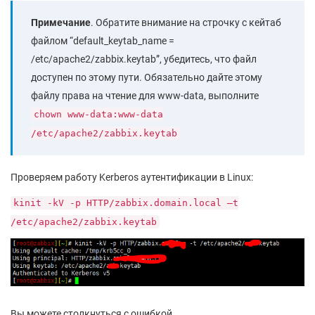
Примечание
. Обратите внимание на строчку с кейтаб
файлом “default_keytab_name =
/etc/apache2/zabbix.keytab”, убедитесь, что файл
доступен по этому пути. Обязательно дайте этому
файлу права на чтение для www-data, выполните
chown www-data:www-data
/etc/apache2/zabbix.keytab
Проверяем работу Kerberos аутентификации в Linux:
kinit -kV -p HTTP/zabbix.domain.local –t
/etc/apache2/zabbix.keytab
Вы можете столкнуться с ошибкой