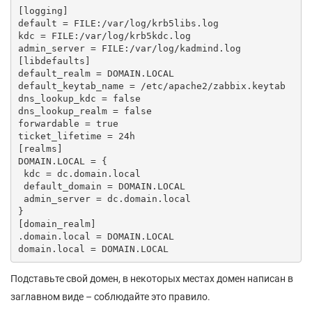
[logging]

default = FILE:/var/log/krb5libs.log

kdc = FILE:/var/log/krb5kdc.log

admin_server = FILE:/var/log/kadmind.log

[libdefaults]

default_realm = DOMAIN.LOCAL

default_keytab_name = /etc/apache2/zabbix.keytab

dns_lookup_kdc = false

dns_lookup_realm = false

forwardable = true

ticket_lifetime = 24h

[realms]

DOMAIN.LOCAL = {

 kdc = dc.domain.local

 default_domain = DOMAIN.LOCAL

 admin_server = dc.domain.local

}

[domain_realm]

.domain.local = DOMAIN.LOCAL

Подставьте свой домен, в некоторых местах домен написан в
заглавном виде – соблюдайте это правило.