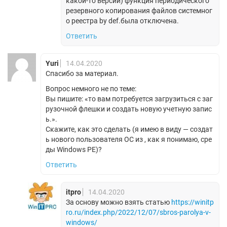
какой-то версии) функция периодического
резервного копирования файлов системног
о реестра by def.была отключена.
Ответить
Yuri
14.04.2020
Спасибо за материал.
Вопрос немного не по теме:
Вы пишите: «то вам потребуется загрузиться с заг
рузочной флешки и создать новую учетную запис
ь.».
Скажите, как это сделать (я имею в виду — создат
ь нового пользователя ОС из , как я понимаю, сре
ды Windows PE)?
Ответить
itpro
14.04.2020
За основу можно взять статью
https://winitp
ro.ru/index.php/2022/12/07/sbros-parolya-v-
windows/