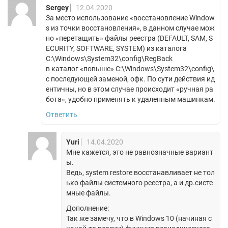
Sergey
12.04.2020
За место использование «восстановление Window
s из точки восстановления», в данном случае мож
но «перетащить» файлы реестра (DEFAULT, SAM, S
ECURITY, SOFTWARE, SYSTEM) из каталога
C:\Windows\System32\config\RegBack
в каталог «повыше» C:\Windows\System32\config\
с последующей заменой, офк. По сути действия ид
ентичны, но в этом случае происходит «ручная ра
бота», удобно применять к удаленным машинкам.
Ответить
Yuri
14.04.2020
Мне кажется, это не равнозначные вариант
ы.
Ведь, system restore восстанавливает не тол
ько файлы системного реестра, а и др.систе
мные файлы.
Дополнение:
Так же замечу, что в Windows 10 (начиная с