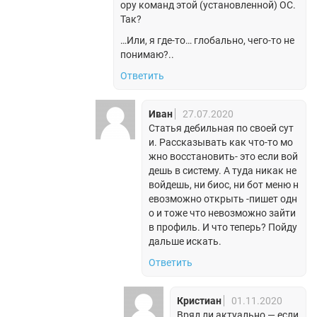
ору команд этой (установленной) ОС.
Так?
…Или, я где-то… глобально, чего-то не
понимаю?..
Ответить
Иван
27.07.2020
Статья дебильная по своей сут
и. Рассказывать как что-то мо
жно восстановить- это если вой
дешь в систему. А туда никак не
войдешь, ни биос, ни бот меню н
евозможно открыть -пишет одн
о и тоже что невозможно зайти
в профиль. И что теперь? Пойду
дальше искать.
Ответить
Кристиан
01.11.2020
Вряд ли актуально — если