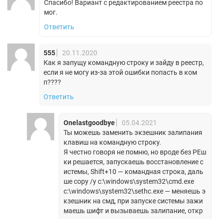
Спасибо! Вариант с редактированием реестра по
мог.
Ответить
555
20.11.2020
Как я запущу командную строку и зайду в реестр,
если я не могу из-за этой ошибки попасть в ком
п????
Ответить
Onelastgoodbye
05.04.2021
Ты можешь заменить экзешник залипания
клавиш на командную строку.
Я честно говоря не помню, но вроде без PEш
ки решается, запускаешь восстановление с
истемы, Shift+10 — командная строка, даль
ше copy /y c:\windows\system32\cmd.exe
c:\windows\system32\sethc.exe — меняешь э
кзешник на смд, при запуске системы зажи
маешь шифт и вызываешь залипание, откр