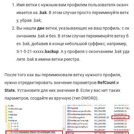
Имя ветки с нужным вам профилем пользователя оканч
ивается на
.bak
. В этом случае просто переименуйте ветк
у, убрав .bak;
Вы нашли
две
ветки, указывающих на ваш профиль: с ок
ончанием .bak и без. В этом случае переименуйте ветку б
ез .bak, добавив в конце небольшой суффикс, например,
S-1-5-21-xxxxx
.backup
. А у профиля с окончанием .bak уда
лите .bak в имени ветки реестра.
После того как вы переименовали ветку нужного профиля,
нужно отредактировать значение параметров
RefCount
и
State.
Установите для них значения
0
. Если у вас нет таких
параметров, создайте их вручную (тип DWORD).