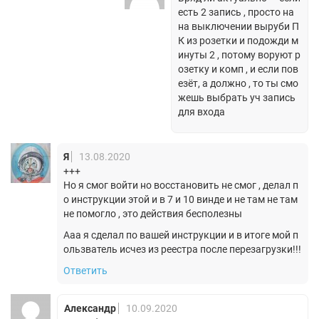
есть 2 запись , просто на
на выключении выруби П
К из розетки и подожди м
инуты 2 , потому воруют р
озетку и комп , и если пов
езёт, а должно , то ты смо
жешь выбрать уч запись
для входа
Я
13.08.2020
+++
Но я смог войти но восстановить не смог , делал п
о инструкции этой и в 7 и 10 винде и не там не там
не помогло , это действия бесполезны
Ааа я сделал по вашей инструкции и в итоге мой п
ользватель исчез из реестра после перезагрузки!!!
Ответить
Александр
10.09.2020