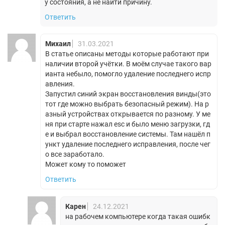
у состояния, а не найти причину.
Ответить
Михаил
31.03.2021
В статье описаны методы которые работают при
наличии второй учётки. В моём случае такого вар
ианта небыло, помогло удаление последнего испр
авления.
Запустил синий экран восстановления винды(это
тот где можно выбрать безопасный режим). На р
азный устройствах открывается по разному. У ме
ня при старте нажал esc и было меню загрузки, гд
е и выбрал восстановление системы. Там нашёл п
ункт удаление последнего исправления, после чег
о все заработало.
Может кому то поможет
Ответить
Карен
24.12.2021
на рабочем компьютере когда такая ошибк