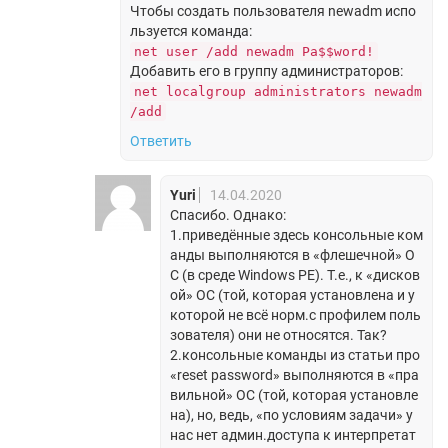
Чтобы создать пользователя newadm испо
льзуется команда:
net user /add newadm Pa$$word!
Добавить его в группу администраторов:
net localgroup administrators newadm
/add
Ответить
Yuri
14.04.2020
Спасибо. Однако:
1.приведённые здесь консольные ком
анды выполняются в «флешечной» О
С (в среде Windows PE). Т.е., к «дисков
ой» ОС (той, которая установлена и у
которой не всё норм.с профилем поль
зователя) они не относятся. Так?
2.консольные команды из статьи про
«reset password» выполняются в «пра
вильной» ОС (той, которая установле
на), но, ведь, «по условиям задачи» у
нас нет админ.доступа к интерпретат