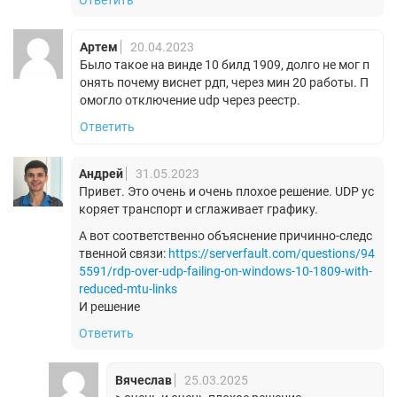
Ответить
Артем
20.04.2023
Было такое на винде 10 билд 1909, долго не мог п
онять почему виснет рдп, через мин 20 работы. П
омогло отключение udp через реестр.
Ответить
Андрей
31.05.2023
Привет. Это очень и очень плохое решение. UDP ус
коряет транспорт и сглаживает графику.
А вот соответственно объяснение причинно-следс
твенной связи:
https://serverfault.com/questions/94
5591/rdp-over-udp-failing-on-windows-10-1809-with-
reduced-mtu-links
И решение
Ответить
Вячеслав
25.03.2025