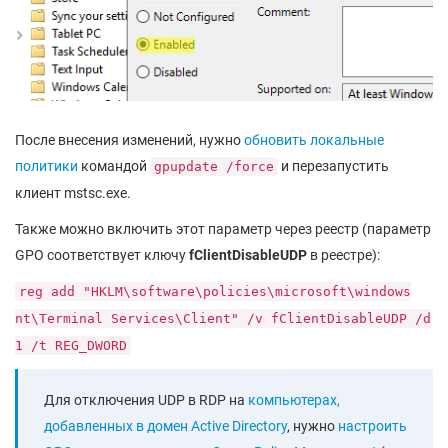
После внесения изменений, нужно
обновить локальные
политики
командой
и перезапустить
gpupdate /force
клиент mstsc.exe.
Также можно включить этот параметр через реестр (параметр
GPO соответствует ключу
fClientDisableUDP
в реестре):
reg add "HKLM\software\policies\microsoft\windows
nt\Terminal Services\Client" /v fClientDisableUDP /d
1 /t REG_DWORD
Для отключения UDP в RDP на
компьютерах,
добавленных в домен Active Directory
, нужно
настроить