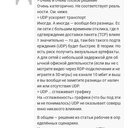
> очень и очень плохое решение
Очень категорично. Не соответствует реаль
ности. См. ниже.
> UDP ускоряет транспорт
Иногда. А иногда — вообще без разницы. Ес
ли сети с большим временем отклика, где п
одтверждение доставки пакета (TCP) влияе
т значительно — то да, там без такого подтв
ерждения (UDP) будет быстрее. В теории. Но
есть риск получить визуальные артефакты.
А для сетей с небольшой задержкой для об
ычной офисной деятельности (если вы не с
мотрите видео через RDP-подключения и не
играете в 3D-игры) на канале 10 мбит и выш
е вы вообще не заметите разницы от налич
ия или отсутствия UDP.
> UDP … сглаживает графику
На «сглаженность» графики (что бы под эти
м не понималось) UDP не оказывает соверш
енно никакого влияния.
В общем — решение из статьи рабочее в опр
еделённых сценариях.