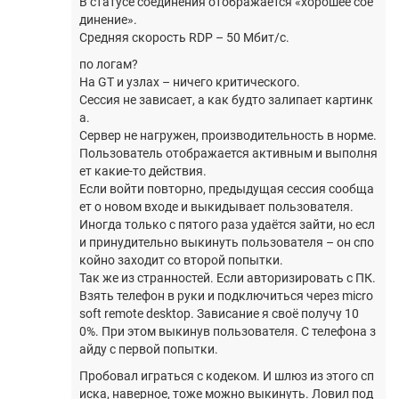
В статусе соединения отображается «хорошее сое
динение».
Средняя скорость RDP – 50 Мбит/с.
по логам?
На GT и узлах – ничего критического.
Cессия не зависает, а как будто залипает картинк
а.
Сервер не нагружен, производительность в норме.
Пользователь отображается активным и выполня
ет какие-то действия.
Если войти повторно, предыдущая сессия сообща
ет о новом входе и выкидывает пользователя.
Иногда только с пятого раза удаётся зайти, но есл
и принудительно выкинуть пользователя – он спо
койно заходит со второй попытки.
Так же из странностей. Если авторизировать с ПК.
Взять телефон в руки и подключиться через micro
soft remote desktop. Зависание я своё получу 10
0%. При этом выкинув пользователя. С телефона з
айду с первой попытки.
Пробовал играться с кодеком. И шлюз из этого сп
иска, наверное, тоже можно выкинуть. Ловил под