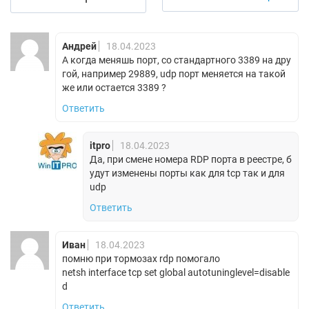
Андрей
18.04.2023
А когда меняшь порт, со стандартного 3389 на дру
гой, например 29889, udp порт меняется на такой
же или остается 3389 ?
Ответить
itpro
18.04.2023
Да, при смене номера RDP порта в реестре, б
удут изменены порты как для tcp так и для
udp
Ответить
Иван
18.04.2023
помню при тормозах rdp помогало
netsh interface tcp set global autotuninglevel=disable
d
Ответить