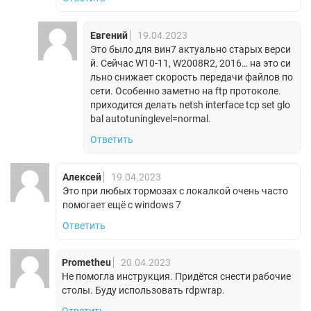
Евгений
19.04.2023
Это было для вин7 актуально старых верси
й. Сейчас W10-11, W2008R2, 2016… на это си
льно снижает скорость передачи файлов по
сети. Особенно заметно на ftp протоколе.
приходится делать netsh interface tcp set glo
bal autotuninglevel=normal.
Ответить
Алексей
19.04.2023
Это при любых тормозах с локалкой очень часто
помогает ещё с windows 7
Ответить
Prometheu
20.04.2023
Не помогла инструкция. Придётся снести рабочие
столы. Буду использовать rdpwrap.