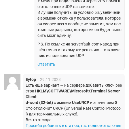
У меня при подключении через VPN помогл
о отключение UDP на клиенте.
И лучше получить на условно 5% увеличени
е времени отклика у пользователя, которое
он скорее всего вообще не заметит, чем пос
тоянные разрывы, которыми он будет выно
сить мозг админу.
P.S. По ссылке на serverfault.com народ при
шёл точно к такому же решению — отключе
нию использования UDP.
Ответить
Eytop
29.11.2023
Есть еще вариант — на сервере добавить ключ рее
стра
HKLM\SOFTWARE\Microsoft\Terminal Server
Client
d-word (32-bit)
с именем
UseURCP
и значением
0
Это отключит URCP (Universal Rate Control Protoco
l) для терминальных служб.
Взято отсюда
Просьба добавить в статью, т.к. полное отключен