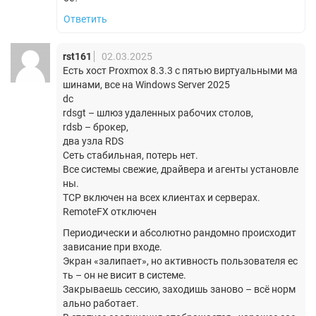
Ответить
rst161
02.03.2025
Есть хост Proxmox 8.3.3 с пятью виртуальными ма
шинами, все на Windows Server 2025
dc
rdsgt – шлюз удаленных рабочих столов,
rdsb – брокер,
два узла RDS
Сеть стабильная, потерь нет.
Все системы свежие, драйвера и агенты установле
ны.
TCP включен на всех клиентах и серверах.
RemoteFX отключен
Периодически и абсолютно рандомно происходит
зависание при входе.
Экран «залипает», но активность пользователя ес
ть – он не висит в системе.
Закрываешь сессию, заходишь заново – всё норм
ально работает.