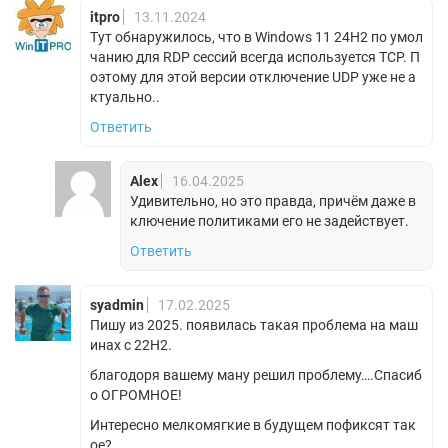
itpro
13.11.2024
Тут обнаружилось, что в Windows 11 24H2 по умол
чанию для RDP сессий всегда используется TCP. П
оэтому для этой версии отключение UDP уже не а
ктуально..
Ответить
Alex
16.04.2025
Удивительно, но это правда, причём даже в
ключение политиками его не задействует.
Ответить
syadmin
17.02.2025
Пишу из 2025. появилась такая проблема на маш
инах с 22H2.
благодоря вашему ману решил проблему….Спасиб
о ОГРОМНОЕ!
Интересно мелкомягкие в будущем пофиксят так
ое?