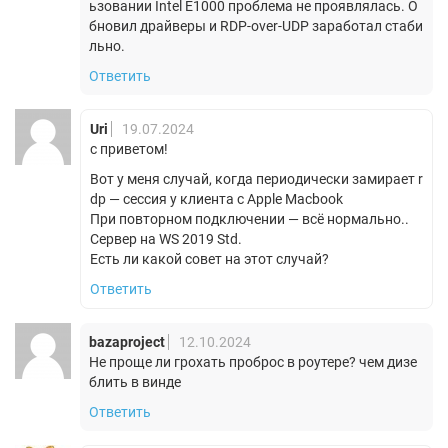
ьзовании Intel E1000 проблема не проявлялась. О
бновил драйверы и RDP-over-UDP заработал стаби
льно.
Ответить
Uri
19.07.2024
с приветом!
Вот у меня случай, когда периодически замирает r
dp — сессия у клиента с Apple Macbook
При повторном подключении — всё нормально..
Сервер на WS 2019 Std.
Есть ли какой совет на этот случай?
Ответить
bazaproject
12.10.2024
Не проще ли грохать проброс в роутере? чем дизе
блить в винде
Ответить