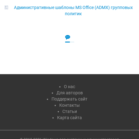
Административные шаблоны MS Office (ADMX) групповых
политик
О нас
Для авторов
Поддержать сайт
Контакты
Статьи
Карта сайта