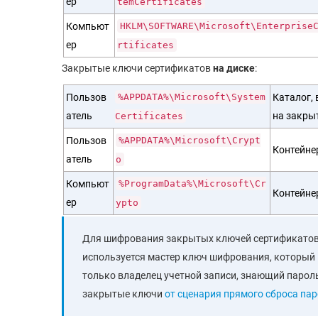
ер
temCertificates
Компьют
HKLM\SOFTWARE\Microsoft\Enterprise
ер
rtificates
Закрытые ключи сертификатов
на диске
:
Пользов
%APPDATA%\Microsoft\System
Каталог,
атель
на закры
Certificates
Пользов
%APPDATA%\Microsoft\Crypt
Контейне
атель
o
Компьют
%ProgramData%\Microsoft\Cr
Контейне
ер
ypto
Для шифрования закрытых ключей сертификатов 
используется мастер ключ шифрования, который 
только владелец учетной записи, знающий паро
закрытые ключи
от сценария прямого сброса па