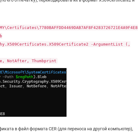
о его отпечатку), перекодировать их в формат X509Certificate2 и
MY\Certificates\7780BAFFDD4469DAB7AF8F4283726721E4A9F4E8
b
hy.X509Certificates.X509Certificate2 -ArgumentList (,
e, NotAfter, Thumbprint
ката в файл формата CER (для переноса на другой компьютер),