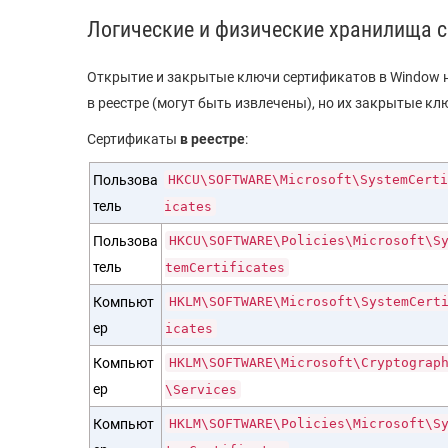
Логические и физические хранилища 
Открытие и закрытые ключи сертификатов в Window н
в реестре (могут быть извлечены), но их закрытые к
Сертификаты
в реестре
:
Пользова
HKCU\SOFTWARE\Microsoft\SystemCerti
тель
icates
Пользова
HKCU\SOFTWARE\Policies\Microsoft\S
тель
temCertificates
Компьют
HKLM\SOFTWARE\Microsoft\SystemCert
ер
icates
Компьют
HKLM\SOFTWARE\Microsoft\Cryptograp
ер
\Services
Компьют
HKLM\SOFTWARE\Policies\Microsoft\S