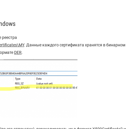
indows
е реестра
tificates\MY
. Данные каждого сертификата хранятся в бинарном
формате
DER
.