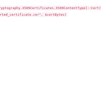
ryptography.X509Certificates.X509ContentType]::Cert)
rted_certificate.cer", $certBytes)