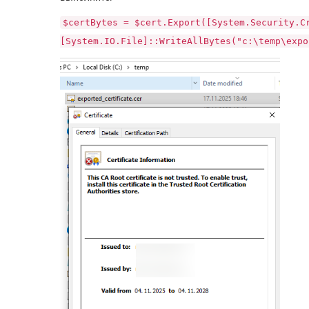
$certBytes = $cert.Export([System.Security.C
[System.IO.File]::WriteAllBytes("c:\temp\expo