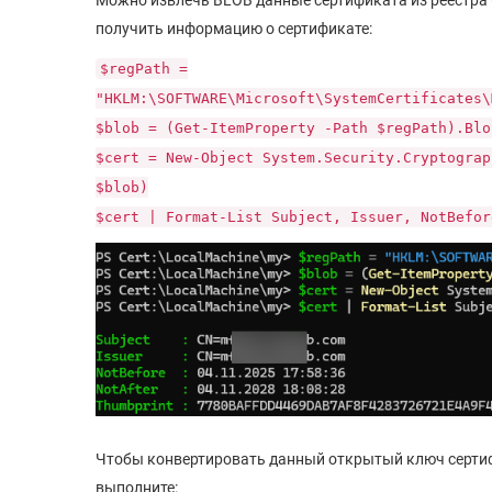
Можно извлечь BLOB данные сертификата из реестра (п
получить информацию о сертификате:
$regPath =
"HKLM:\SOFTWARE\Microsoft\SystemCertificates\
$blob = (Get-ItemProperty -Path $regPath).Blo
$cert = New-Object System.Security.Cryptograp
$blob)
$cert | Format-List Subject, Issuer, NotBefor
Чтобы конвертировать данный открытый ключ сертифи
выполните: