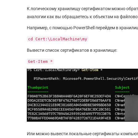
К логическому хранилищу сертификатом можно обрати
аналогии как вы обращаетесь к объектам на файлово
Например, с помощью PowerShell перейдем в хранили
cd Cert:\LocalMachine\my
Вывести список сертификатов в хранилище:
Get-Item *
Или можно вывести локальные сертификаты компьютер