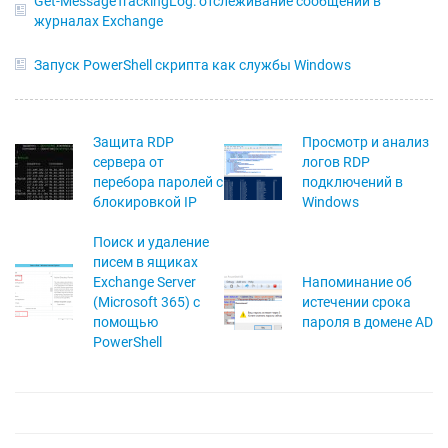
Get-MessageTrackingLog: отслеживание сообщений в
журналах Exchange
Запуск PowerShell скрипта как службы Windows
Защита RDP
Просмотр и анализ
сервера от
логов RDP
перебора паролей с
подключений в
блокировкой IP
Windows
Поиск и удаление
писем в ящиках
Exchange Server
Напоминание об
(Microsoft 365) с
истечении срока
помощью
пароля в домене AD
PowerShell