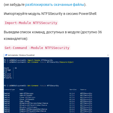
(не забудьте
разблокировать скачанные файлы
).
Импортируйте модуль NTFSSecurity в сессию PowerShell:
Import-Module NTFSSecurity
Выведем список команд, доступных в модуле (доступно 36
командлетов):
Get-Command -Module NTFSSecurity