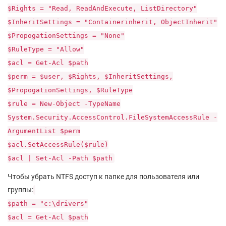
$Rights = "Read, ReadAndExecute, ListDirectory"
$InheritSettings = "Containerinherit, ObjectInherit"
$PropogationSettings = "None"
$RuleType = "Allow"
$acl = Get-Acl $path
$perm = $user, $Rights, $InheritSettings,
$PropogationSettings, $RuleType
$rule = New-Object -TypeName
System.Security.AccessControl.FileSystemAccessRule -
ArgumentList $perm
$acl.SetAccessRule($rule)
$acl | Set-Acl -Path $path
Чтобы убрать NTFS доступ к папке для пользователя или
группы:
$path = "c:\drivers"
$acl = Get-Acl $path