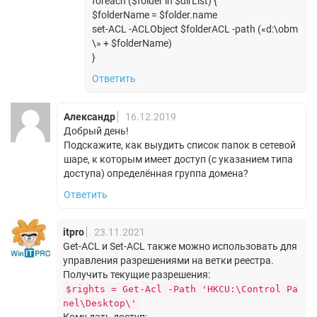
foreach ($folder in $dirList) {
$folderName = $folder.name
set-ACL -ACLObject $folderACL -path («d:\obm
\» + $folderName)
}
Ответить
Александр
16.12.2019
Добрый день!
Подскажите, как выудить список папок в сетевой
шаре, к которым имеет доступ (с указанием типа
доступа) определённая группа домена?
Ответить
itpro
23.11.2021
Get-ACL и Set-ACL также можно использовать для
управления разрешениями на ветки реестра.
Получить текущие разрешения:
$rights = Get-Acl -Path 'HKCU:\Control Pa
nel\Desktop\'
Кому дать доступ: