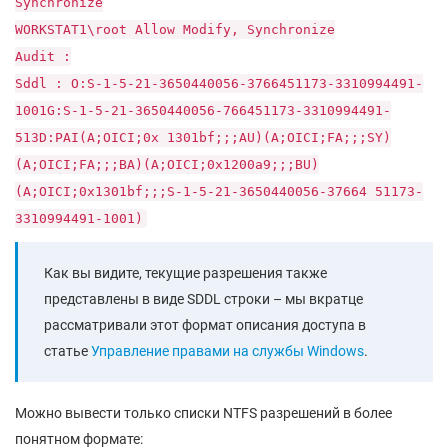
Synchronize
WORKSTAT1\root Allow Modify, Synchronize
Audit :
Sddl : O:S-1-5-21-3650440056-3766451173-3310994491-
1001G:S-1-5-21-3650440056-766451173-3310994491-
513D:PAI(A;OICI;0x 1301bf;;;AU)(A;OICI;FA;;;SY)
(A;OICI;FA;;;BA)(A;OICI;0x1200a9;;;BU)
(A;OICI;0x1301bf;;;S-1-5-21-3650440056-37664 51173-
3310994491-1001)
Как вы видите, текущие разрешения также
представлены в виде SDDL строки – мы вкратце
рассматривали этот формат описания доступа в
статье
Управление правами на службы Windows
.
Можно вывести только списки NTFS разрешений в более
понятном формате: