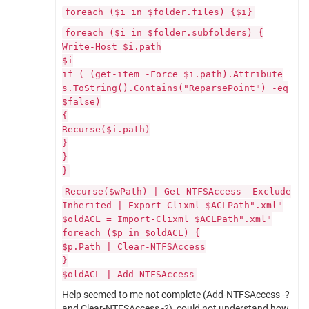
foreach ($i in $folder.files) {$i}
foreach ($i in $folder.subfolders) {
Write-Host $i.path
$i
if ( (get-item -Force $i.path).Attribute
s.ToString().Contains("ReparsePoint") -eq
$false)
{
Recurse($i.path)
}
}
}
Recurse($wPath) | Get-NTFSAccess -Exclude
Inherited | Export-Clixml $ACLPath".xml"
$oldACL = Import-Clixml $ACLPath".xml"
foreach ($p in $oldACL) {
$p.Path | Clear-NTFSAccess
}
$oldACL | Add-NTFSAccess
Help seemed to me not complete (Add-NTFSAccess -?
and Clear-NTFSAccess -?), could not understand how