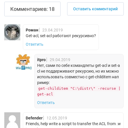
Комментариев: 18
Оставить комментарий
Роман
23.04.2019
Get-acl, set-acl работают рекурсивно?
Ответить
itpro
29.04.2019
Нет, сами по себе командлеты get-acl и set-a
cl не поддерживают рекурсию, но их можно
использовать совместно с get-childitem нап
ример:
get-childitem "C:\distr\" -recurse |
get-acl
Ответить
Defender
12.05.2019
Friends, help write a script to transfer the ACL from .w