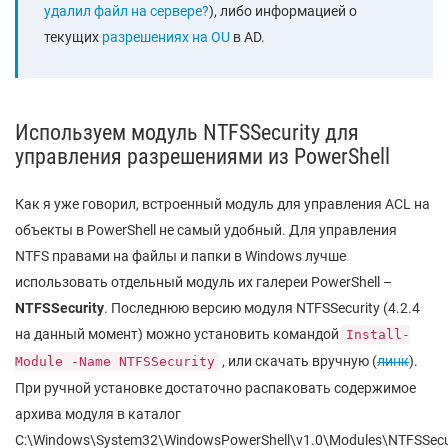
удалил файл на сервере?
), либо информацией о
текущих
разрешениях на OU
в AD.
Используем модуль NTFSSecurity для
управления разрешениями из PowerShell
Как я уже говорил, встроенный модуль для управления ACL на
объекты в PowerShell не самый удобный. Для управления
NTFS правами на файлы и папки в Windows лучше
использовать отдельный модуль их галереи PowerShell –
NTFSSecurity
. Последнюю версию модуля NTFSSecurity (4.2.4
на данный момент) можно установить командой
Install-
, или скачать вручную (
линк
).
Module -Name NTFSSecurity
При ручной установке достаточно распаковать содержимое
архива модуля в каталог
C:\Windows\System32\WindowsPowerShell\v1.0\Modules\NTFSSecu