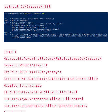
get-acl C:\Drivers\ |fl
Path :
Microsoft.PowerShell.Core\FileSystem::C:\Drivers\
Owner : WORKSTAT1\root
Group : WORKSTAT1\Отсутствует
Access : NT AUTHORITY\Authenticated Users Allow
Modify, Synchronize
NT AUTHORITY\SYSTEM Allow FullControl
BUILTIN\Администраторы Allow FullControl
BUILTIN\Пользователи Allow ReadAndExecute,