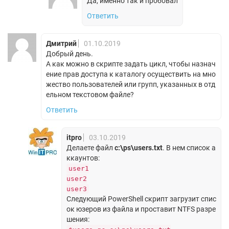
Да, именно так и пробовал
Ответить
Дмитрий
01.10.2019
Добрый день.
А как можно в скрипте задать цикл, чтобы назнач
ение прав доступа к каталогу осуществить на мно
жество пользователей или групп, указанных в отд
ельном текстовом файле?
Ответить
itpro
03.10.2019
Делаете файл
c:\ps\users.txt
. В нем список а
ккаунтов:
user1
user2
user3
Следующий PowerShell скрипт загрузит спис
ок юзеров из файла и проставит NTFS разре
шения: