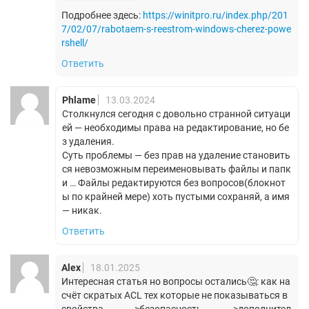
Подробнее здесь:
https://winitpro.ru/index.php/201
7/02/07/rabotaem-s-reestrom-windows-cherez-powe
rshell/
Ответить
Phlame
13.03.2024
Столкнулся сегодня с довольно странной ситуаци
ей — необходимы права на редактирование, но бе
з удаления.
Суть проблемы — без прав на удаление становить
ся невозможным переименовывать файлы и папк
и … Файлы редактируются без вопросов(блокнот
ы по крайней мере) хоть пустыми сохраняй, а имя
— никак.
Ответить
Alex
18.01.2025
Интересная статья но вопросы остались🤔: как на
счёт скратых ACL тех которые не показываться в
свойства — — — >безопасность — — — >дополнител