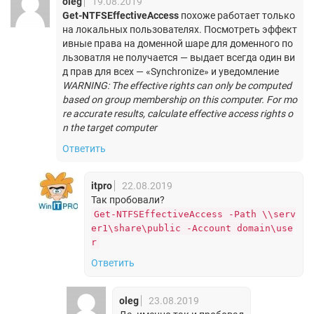
oleg
19.08.2019
Get-NTFSEffectiveAccess
похоже работает только
на локальных пользователях. Посмотреть эффект
ивные права на доменной шаре для доменного по
льзоватля не получается — выдает всегда один ви
д прав для всех — «Synchronize» и уведомление
WARNING: The effective rights can only be computed
based on group membership on this computer. For mo
re accurate results, calculate effective access rights o
n the target computer
Ответить
itpro
22.08.2019
Так пробовали?
Get-NTFSEffectiveAccess -Path \\serv
er1\share\public -Account domain\use
r
Ответить
oleg
23.08.2019