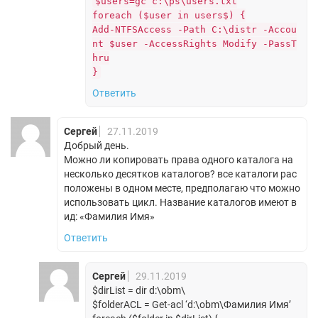
$users=gc c:\ps\users.txt
foreach ($user in users$) {
Add-NTFSAccess -Path C:\distr -Accou
nt $user -AccessRights Modify -PassT
hru
}
Ответить
Сергей
27.11.2019
Добрый день.
Можно ли копировать права одного каталога на
несколько десятков каталогов? все каталоги рас
положены в одном месте, предполагаю что можно
использовать цикл. Название каталогов имеют в
ид: «Фамилия Имя»
Ответить
Сергей
29.11.2019
$dirList = dir d:\obm\
$folderACL = Get-acl ‘d:\obm\Фамилия Имя’