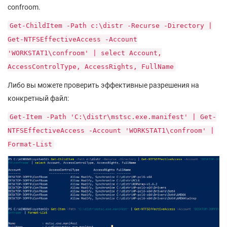
confroom.
Get-ChildItem -Path c:\distr -Recurse -Directory |
Get-NTFSEffectiveAccess -Account
'WORKSTAT1\confroom' | select Account,
AccessControlType, AccessRights, FullName
Либо вы можете проверить эффективные разрешения на
конкретный файл:
Get-Item -Path 'C:\distr\mstsc.exe.manifest' | Get-
NTFSEffectiveAccess -Account 'WORKSTAT1\confroom' |
Format-List