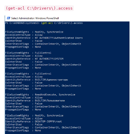
(get-acl C:\Drivers\).access