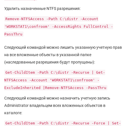
Удалить назначенные NTFS разрешения:
Remove-NTFSAccess -Path C:\distr -Account
'WORKSTAT1\confroom' -AccessRights FullControl -
PassThru
Следующей командой можно лишить указанную учетную прав
на все вложенные объекты в указанной папке
(наследованные разрешения будут пропущены):
Get-ChildItem -Path C:\distr -Recurse | Get-
NTFSAccess -Account 'WORKSTAT1\confroom' -
ExcludeInherited |Remove-NTFSAccess -PassThru
Следующей командой можно назначить учетную запись
Administrator владельцем всех вложенных объектов в
каталоге:
Get-ChildItem -Path C:\distr -Recurse -Force | Set-