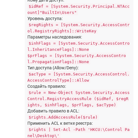
$idRef = [System.Security.Principal.NTAcc
ount]"BuiltIn\Users"
Уровень доступа:
$regRights = [System.Security.AccessContr
ol.RegistryRights]::WriteKey
Параметры наследования:
$inhFlags = [System.Security.AccessContro
l.InheritanceFlags]::None
$prFlags = [System.Security.AccessContro
l.PropagationFlags]::None
Тип доступа (Allow/Deny):
$acType = [System.Security.AccessControl.
AccessControlType]::Allow
Создайть правило:
$rule = New-Object System.Security.Access
Control.RegistryAccessRule ($idRef, $regR
ights, $inhFlags, $prFlags, $acType)
Добавить правило в ACL:
$rights.AddAccessRule($rule)
Применить ACL к ветке реестра:
$rights | Set-Acl -Path 'HKCU:\Control Pa
nel\Desktop\'