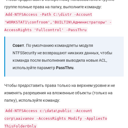
группе полные права на папку, выполните команду:
Add-NTFSAccess -Path C:\distr -Account
'WORKSTAT1\confroom','BUILTIN\Администраторы' -
AccessRights 'Fullcontrol' -PassThru
Совет
. По умолчанию командлеты модуля
NTFSSecurity не возвращают никаких данных, чтобы
команда после выполнения выводила новые ACL,
используйте параметр
PassThru
.
Чтобы предоставить права только на верхнем уровне и не
изменять разрешения на вложенные объекты (только на
папку), используйте команду:
Add-NTFSAccess c:\data\public -Account
corp\aaivanov -AccessRights Modify -AppliesTo
ThisFolderOnly