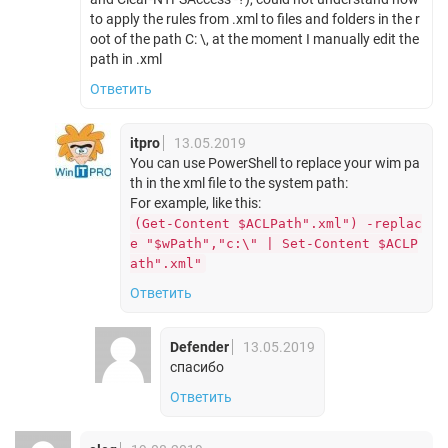
to apply the rules from .xml to files and folders in the r
oot of the path C: \, at the moment I manually edit the
path in .xml
Ответить
itpro
13.05.2019
You can use PowerShell to replace your wim pa
th in the xml file to the system path:
For example, like this:
(Get-Content $ACLPath".xml") -replac
e "$wPath","c:\" | Set-Content $ACLP
ath".xml"
Ответить
Defender
13.05.2019
спасибо
Ответить