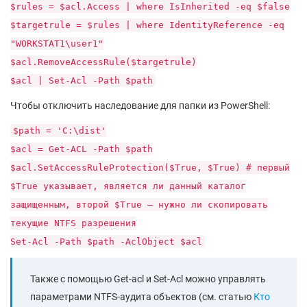
$rules = $acl.Access | where IsInherited -eq $false
$targetrule = $rules | where IdentityReference -eq
"WORKSTAT1\user1"
$acl.RemoveAccessRule($targetrule)
$acl | Set-Acl -Path $path
Чтобы отключить наследование для папки из PowerShell:
$path = 'C:\dist'
$acl = Get-ACL -Path $path
$acl.SetAccessRuleProtection($True, $True) # первый
$True указывает, является ли данный каталог
защищенным, второй $True – нужно ли скопировать
текущие NTFS разрешения
Set-Acl -Path $path -AclObject $acl
Также с помощью Get-acl и Set-Acl можно управлять
параметрами NTFS-аудита объектов (см. статью
Кто