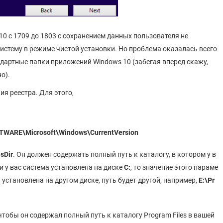
10 с 1709 до 1803 с сохранением данных пользователя не
истему в режиме чистой установки. Но проблема оказалась всего
андартные папки приложений Windows 10 (забегая вперед скажу,
о).
я реестра. Для этого,
ARE\Microsoft\Windows\CurrentVersion
sDir
. Он должен содержать полный путь к каталогу, в котором у в
ли у вас система установлена на диске
C:
, то значение этого параме
а установлена на другом диске, путь будет другой, например,
E:\Pr
чтобы он содержал полный путь к каталогу Program Files в вашей