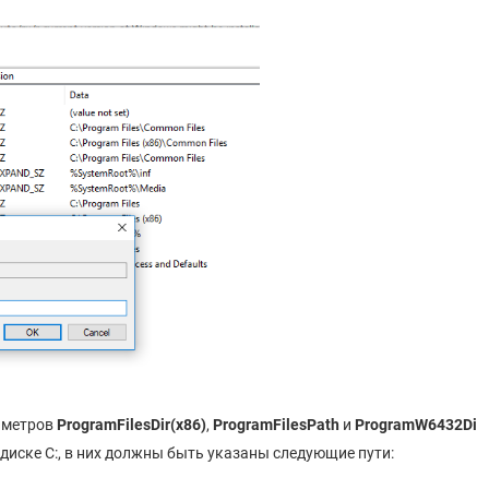
аметров
ProgramFilesDir(x86)
,
ProgramFilesPath
и
ProgramW6432Di
а диске C:, в них должны быть указаны следующие пути: