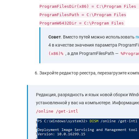
ProgramFilesDir(x86) = C:\Program Files 
ProgramFilesPath = C:\Program Files
ProgramW6432Dir = C:\Program Files
Совет
. Вместо путей можно использовать
п
4 в качестве значения параметра ProgramF
, а для ProgramFilesPath —
(x86)%
%Progra
Закройте редактор реестра, перезагрузите комп
Редакция, разрядность и язык новой сборки Wind
установленной у вас на компьютере. Информаци
/online /get-intl