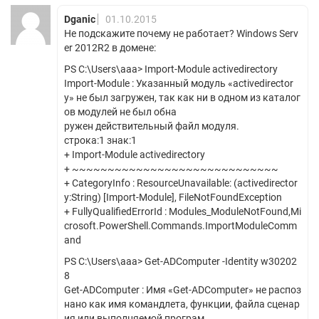
Dganic
01.10.2015
Не подскажите почему не работает? Windows Serv
er 2012R2 в домене:
PS C:\Users\aaa> Import-Module activedirectory
Import-Module : Указанный модуль «activedirector
y» не был загружен, так как ни в одном из каталог
ов модулей не был обна
ружен действительный файл модуля.
строка:1 знак:1
+ Import-Module activedirectory
+ ~~~~~~~~~~~~~~~~~~~~~~~~~~~~~
+ CategoryInfo : ResourceUnavailable: (activedirector
y:String) [Import-Module], FileNotFoundException
+ FullyQualifiedErrorId : Modules_ModuleNotFound,Mi
crosoft.PowerShell.Commands.ImportModuleComm
and
PS C:\Users\aaa> Get-ADComputer -Identity w30202
8
Get-ADComputer : Имя «Get-ADComputer» не распоз
нано как имя командлета, функции, файла сценар
ия или выполняемой програм