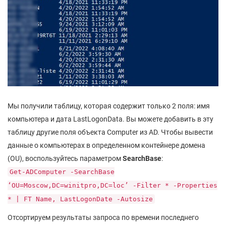
Мы получили таблицу, которая содержит только 2 поля: имя
компьютера и дата LastLogonData. Вы можете добавить в эту
таблицу другие поля объекта Computer из AD. Чтобы вывести
данные о компьютерах в определенном контейнере домена
(OU), воспользуйтесь параметром
SearchBase
:
Get-ADComputer -SearchBase
‘OU=Moscow,DC=winitpro,DC=loc’ -Filter * -Properties
* | FT Name, LastLogonDate -Autosize
Отсортируем результаты запроса по времени последнего