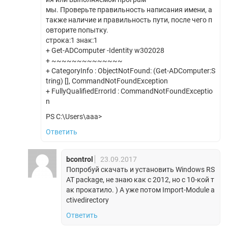
мы. Проверьте правильность написания имени, а
также наличие и правильность пути, после чего п
овторите попытку.
строка:1 знак:1
+ Get-ADComputer -Identity w302028
+ ~~~~~~~~~~~~~~
+ CategoryInfo : ObjectNotFound: (Get-ADComputer:S
tring) [], CommandNotFoundException
+ FullyQualifiedErrorId : CommandNotFoundExceptio
n
PS C:\Users\aaa>
Ответить
bcontrol
23.09.2017
Попробуй скачать и установить Windows RS
AT package, не знаю как с 2012, но с 10-кой т
ак прокатило. ) А уже потом Import-Module a
ctivedirectory
Ответить