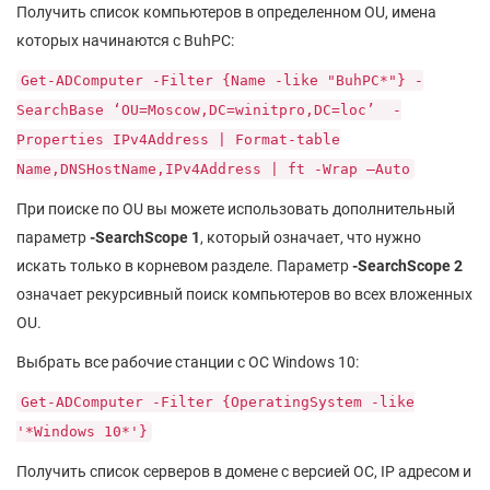
Получить список компьютеров в определенном OU, имена
которых начинаются с BuhPC:
Get-ADComputer -Filter {Name -like "BuhPC*"} -
SearchBase ‘OU=Moscow,DC=winitpro,DC=loc’ -
Properties IPv4Address | Format-table
Name,DNSHostName,IPv4Address | ft -Wrap –Auto
При поиске по OU вы можете использовать дополнительный
параметр
-SearchScope 1
, который означает, что нужно
искать только в корневом разделе. Параметр
-SearchScope 2
означает рекурсивный поиск компьютеров во всех вложенных
OU.
Выбрать все рабочие станции с ОС Windows 10:
Get-ADComputer -Filter {OperatingSystem -like
'*Windows 10*'}
Получить список серверов в домене с версией ОС, IP адресом и