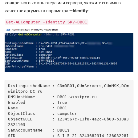
конкретного компьютера или сервера, укажите его имя в
качестве аргумента параметра
—Identity
:
Get-ADComputer -Identity SRV-DB01
DistinguishedName : CN=DB01,OU=Servers,OU=MSK,DC=
winitpro,DC=ru

DNSHostName       : DB01.winitpro.ru

Enabled           : True

Name              : DB01

ObjectClass       : computer

ObjectGUID        : 1234567c-13f8-4a2c-8b00-b30a3
2324103

SamAccountName    : DB01$

SID               : S-1-5-21-3243682314-136032281