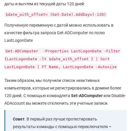
даты и вычтем из текущей даты 120 дней:
$date_with_offset= (Get-Date).AddDays(-120)
Полученную переменную с датой можно использовать в
качестве фильтра запроса Get-ADComputer по полю
LastLogonDate
Get-ADComputer -Properties LastLogonDate -Filter
{LastLogonDate -lt $date_with_offset } | Sort
LastLogonDate | FT Name, LastLogonDate -Autosize
Таким образом, мы получили список неактивных
компьютеров, которые не регистрировались в домене более
120 дней. С помощью командлета
Set-ADComputer
или Disable-
ADAccount вы можете отключить эти учетные записи.
Совет
. В первый раз лучше протестировать
результаты команды с помощью переключателя
–