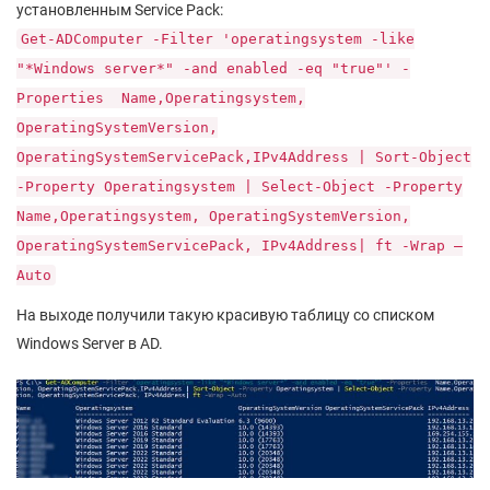
установленным Service Pack:
Get-ADComputer -Filter 'operatingsystem -like
"*Windows server*" -and enabled -eq "true"' -
Properties Name,Operatingsystem,
OperatingSystemVersion,
OperatingSystemServicePack,IPv4Address | Sort-Object
-Property Operatingsystem | Select-Object -Property
Name,Operatingsystem, OperatingSystemVersion,
OperatingSystemServicePack, IPv4Address| ft -Wrap –
Auto
На выходе получили такую красивую таблицу со списком
Windows Server в AD.