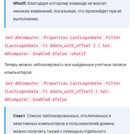
WhatIf
, благодаря которому команда не вносит
никаких изменений, показывая, что произойдет при ее
выполнении.
Get-ADComputer -Properties LastLogonDate -Filter
{LastLogonData -lt $date_with_offset } | Set-
ADComputer -Enabled $false -whatif
Теперь можно заблокировать все найденные учетные записи
компьютеров:
Get-ADComputer -Properties LastLogonDate -Filter
{LastLogonData -lt $date_with_offset} | Set-
ADComputer -Enabled $false
Совет
. Список заблокированных, отключенных и
неактивных компьютеров и пользователей домена
можно получить также с помощью отдельного