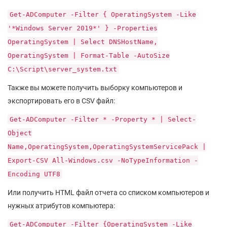
Get-ADComputer -Filter { OperatingSystem -Like
'*Windows Server 2019*' } -Properties
OperatingSystem | Select DNSHostName,
OperatingSystem | Format-Table -AutoSize
C:\Script\server_system.txt
Также вы можете получить выборку компьютеров и
экспортировать его в CSV файл:
Get-ADComputer -Filter * -Property * | Select-
Object
Name,OperatingSystem,OperatingSystemServicePack |
Export-CSV All-Windows.csv -NoTypeInformation -
Encoding UTF8
Или получить HTML файл отчета со списком компьютеров и
нужных атрибутов компьютера:
Get-ADComputer -Filter {OperatingSystem -Like