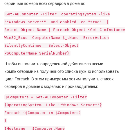
серийные номера всех серверов в домене:
Get-ADComputer -Filter 'operatingsystem -like
"*Windows server*" -and enabled -eq "true"' |
Select-Object Name | Foreach-Object {Get-CimInstance
Win32_Bios -ComputerName $_.Name -ErrorAction
SilentlyContinue | Select-Object
PSComputerName,SerialNumber}
Чтобы выполнить определенной действие со всеми
компьютерами из полученного списка нужно использовать
цикл Foreach. В этом примере мы хотим получить список
серверов в домене с моделью и производителем:
$Computers = Get-ADComputer -Filter
{OperatingSystem -Like '*Windows Server*'}
Foreach ($Computer in $Computers)
{
$Hostname = $Computer.Name