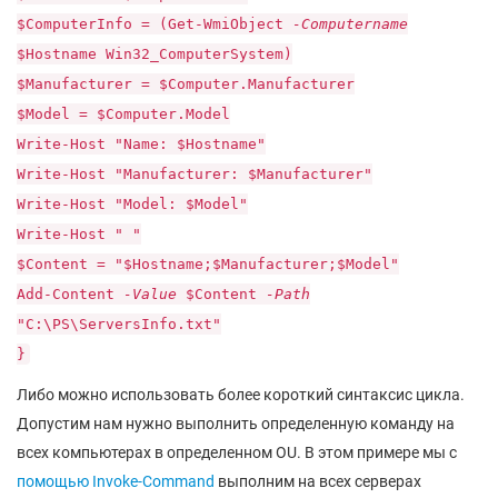
$ComputerInfo = (Get-WmiObject
-Computername
$Hostname Win32_ComputerSystem)
$Manufacturer = $Computer.Manufacturer
$Model = $Computer.Model
Write-Host "Name: $Hostname"
Write-Host "Manufacturer: $Manufacturer"
Write-Host "Model: $Model"
Write-Host " "
$Content = "$Hostname;$Manufacturer;$Model"
Add-Content
-Value
$Content
-Path
"C:\PS\ServersInfo.txt"
}
Либо можно использовать более короткий синтаксис цикла.
Допустим нам нужно выполнить определенную команду на
всех компьютерах в определенном OU. В этом примере мы с
помощью Invoke-Command
выполним на всех серверах