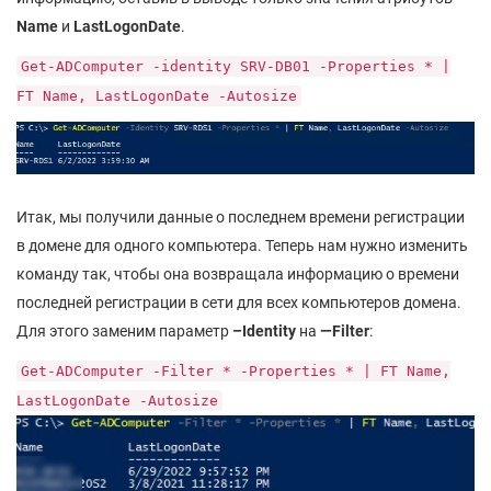
Name
и
LastLogonDate
.
Get-ADComputer -identity SRV-DB01 -Properties * |
FT Name, LastLogonDate -Autosize
Итак, мы получили данные о последнем времени регистрации
в домене для одного компьютера. Теперь нам нужно изменить
команду так, чтобы она возвращала информацию о времени
последней регистрации в сети для всех компьютеров домена.
Для этого заменим параметр
–Identity
на
—Filter
:
Get-ADComputer -Filter * -Properties * | FT Name,
LastLogonDate -Autosize