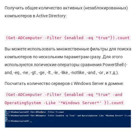
Получить общее количество активных (незаблокированных)
компьютеров в Active Directory:
(Get-ADComputer -Filter {enabled -eq "true"}).count
Вы можете использовать множественные фильтры для поиска
компьютеров по нескольким параметрам сразу. Для этого
используются логические операторы сравнения PowerShell (-
and, -eq , -ne , -gt , -ge , -lt , -le , -like , -notlike , -and , -or , и т.д.).
Посчитать количество серверов с Windows Server в домене:
(Get-ADComputer -Filter {enabled -eq "true" -and
OperatingSystem -Like '*Windows Server*' }).count