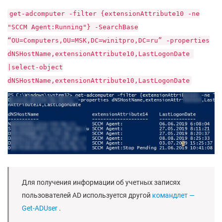
get-adcomputer -filter {extensionAttribute10 -ne
"SCCM Agent:Running"} -SearchBase
“OU=Computers,OU=MSK,DC=winitpro,DC=ru” -properties
dNSHostName,extensionAttribute10,LastLogonDate
|select-object
dNSHostName,extensionAttribute10,LastLogonDate
Для получения информации об учетных записях
пользователей AD используется другой
командлет —
Get-ADUser
.