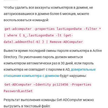
Чтобы удалить все аккаунты компьютеров в домене, не
авторизовавшиеся в домене более 6 месяцев, можете
воспользоваться командой:
get-adcomputer -properties lastLogonDate -filter *
| where { $_.lastLogonDate -lt (get-
date).addmonths(-6) } | Remove-ADComputer
Вывести время последней смены пароля компьютера в Active
Directory. По умолчанию пароль должен меняться
компьютером автоматически раз в 30 дней, если пароль
компьютера не совпадает с паролем в AD,
доверительные
отношения компьютера с доменом
будут нарушены:
Get-ADComputer –Identity pc123456 -Properties
PasswordLastSet
Результат выполнения команды Get-ADComputer можно
выгрузить в текстовый файл: