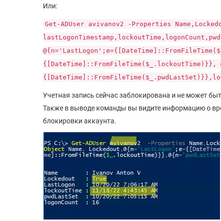
Или:
Get-ADUser avivanov2 -Properties Name,Locked
lastLogonTimestamp,lockoutTime,logonCount,pwd
@{n='LastLogon';e={[DateTime]::FromFileTime($
{[DateTime]::FromFileTime($_.lockoutTime)}}, 
{[DateTime]::FromFileTime($_.pwdLastSet)}},lo
Учетная запись сейчас заблокирована и не может быть
Также в выводе команды вы видите информацию о вр
блокировки аккаунта.