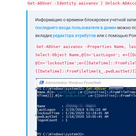
Get-ADUser -Identity aaivanov | Unlock-ADAcc
Информацию о времени блокировки учетной запи
последнего входа пользователя в домен
можно по
вкладке
редактора атрибутов
или с помощью Pow
Get-ADUser aaivanov -Properties Name, las
Select-Object Name,@{n='LastLogon'; e={[D
@{n='lockoutTime';e={[DateTime]::FromFile
{[DateTime]::FromFileTime($_.pwdLastSet)}