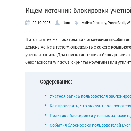
Ищем источник блокировки учетной 
28.10.2025
itpro
Active Directory
,
PowerShell
,
Wi
В этой статье мы покажем, как
отслеживать события
домена Active Directory, определять с какого
компьюте
учетная запись. Для поиска источника блокировки а
безопасности Windows, скрипты PowerShell или утилиту
Содержание:
Учетная запись пользователя заблокиров
Как проверить, что аккаунт пользовател
Политики блокировки учетных записей в
События блокировки пользователей Event