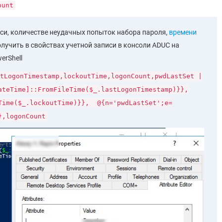
ount
си, количестве неудачных попыток набора пароля,
времени
лучить в свойствах учетной записи в консоли ADUC на
erShell
tLogonTimestamp,lockoutTime,logonCount,pwdLastSet |
ateTime]::FromFileTime($_.lastLogonTimestamp)}},
Time($_.lockoutTime)}}, @{n='pwdLastSet';e=
},logonCount