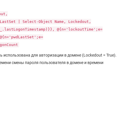
out,
LastSet | Select-Object Name, Lockedout,
_.lastLogonTimestamp)}}, @{n='lockoutTime';e=
@{n='pwdLastSet';e=
gonCount
 использована для авторизации в домене (Lockedout = True).
емени смены пароля пользователя в домене и времени