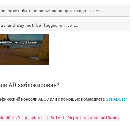
 не может быть использована для входа в сеть.
out and may not be logged on to ….
еля AD заблокирован?
графический консоли ADUC или с помощью комнадлета
Get-ADUser
ckedOut,DisplayName | Select-Object samaccountName,