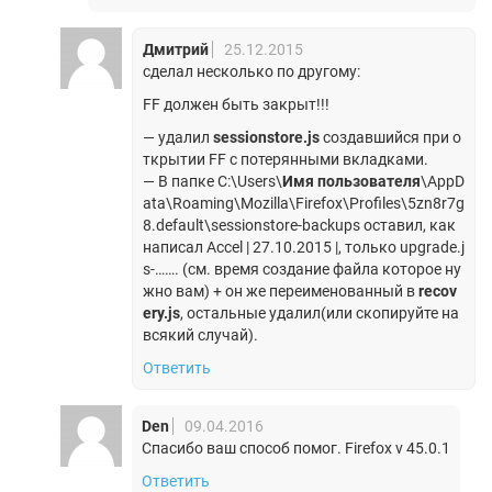
Дмитрий
25.12.2015
сделал несколько по другому:
FF должен быть закрыт!!!
— удалил
sessionstore.js
создавшийся при о
ткрытии FF с потерянными вкладками.
— В папке C:\Users\
Имя пользователя
\AppD
ata\Roaming\Mozilla\Firefox\Profiles\5zn8r7g
8.default\sessionstore-backups оставил, как
написал Accel | 27.10.2015 |, только upgrade.j
s-……. (см. время создание файла которое ну
жно вам) + он же переименованный в
recov
ery.js
, остальные удалил(или скопируйте на
всякий случай).
Ответить
Den
09.04.2016
Спасибо ваш способ помог. Firefox v 45.0.1
Ответить