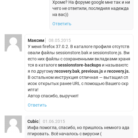
Хроме? На форуме google мне так и ни
чего не ответили, последняя надежда
на вас))
Ответить
Максим
08.05.2015
У меня firefox 37.0.2. В каталоге профиля отсутств
овали файлы sessionstore.bak и sessionstore.js. Вм
есто них файлы с сохраненными вкладками храня
тся в каталоге
sessionstore-backups
и называютс
я по другому:
recovery.bak
,
previous.js
и
recovery.js.
В остальном инструкция отличная — вытащил сп
исок открытых ранее URL с помощью Вашего скр
ипта!
Автор спасибо, выручил!
Ответить
Cubic
01.06.2015
Инфа помогла, спасибо, но пришлось немного ада
птировать. Всё началось с вирусни (