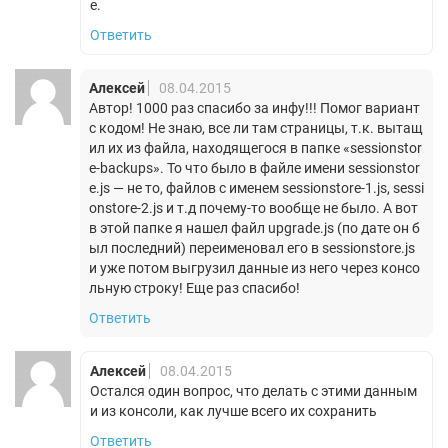
е.
Ответить
Алексей
08.04.2015
Автор! 1000 раз спасибо за инфу!!! Помог вариант
с кодом! Не знаю, все ли там страницы, т.к. вытащ
ил их из файла, находящегося в папке «sessionstor
e-backups». То что было в файле имени sessionstor
e.js — не то, файлов с именем sessionstore-1.js, sessi
onstore-2.js и т.д почему-то вообще не было. А вот
в этой папке я нашел файл upgrade.js (по дате он б
ыл последний) переименовал его в sessionstore.js
и уже потом выгрузил данные из него через консо
льную строку! Еще раз спасибо!
Ответить
Алексей
08.04.2015
Остался один вопрос, что делать с этими данным
и из консоли, как лучше всего их сохранить
Ответить