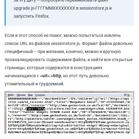
за эту дату – попробуйте переименовать файл
upgrade.js-ГГГГММXXXXXXXX в sessionstore.js и
запустить Firefox.
Если и этот способ не помог, можно попытаться извлечь
список URL из файлов sessionstore.js. Формат файла довольно
специфичный – при желании, конечно, можно и вручную
проаналищировать содержимое файла, и найти все открытые
страницы, которые содержатся в конструкциях
начинающихся с
«url»:»http
, но этот путь довольно
утомительный и трудоемкий.