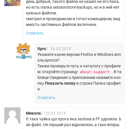
день добрый, такого файла не нашел ни его бака,
но есть папка sessionstore-backups, но и в ней нет
нужных файлов.
смотрел и проводником и тотал командером, вид
имость системных файлов включена.
Ответить
itpro
24.03.2015
Укажите какие версии Firefox и Windows исп
ользуются?
Также проверьте путь к каталогу с профиле
м: откройте страницу
. В та
about:support
блице Сведения о приложении нажмите кно
пку
Показать папку
в строке Папка профил
я.
Ответить
Микола
25.03.2015
Є така чуйка що прога яка залізла в FF удалила .b
ak-файл. Не перший раз відновлюю, а таке вперш