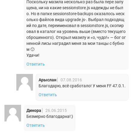
Поскольку мазила несколько раз была пере запу
щена, ни на какие sessionstore.js надежды не был
о. Но в папке sessionstore-backups оказалось неск
олько файлов вида upgrade.js-. Выбрал подходящ
ий по дате, переименовал в sessionstore.js, скопир
овал в каталог на уровень выше (вместо текущего
сброшенного). Открыл мазилу и «о, чудо!» — бог ог
ненной лисы наградил меня за мои танцы с бубно
м 🙂
Удачи!
Ответить
Арыслан
07.08.2016
Благодарю, всё сработало! У меня FF 47.0.1.
Ответить
Динора
26.06.2015
Безмерно благодарна!:)
Ответить