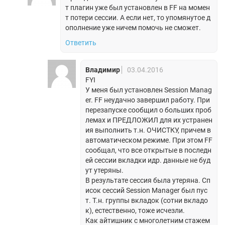
т плагин уже был установлен в FF на момен
т потери сессии. А если нет, то упомянутое д
ополнение уже ничем помочь не сможет.
Ответить
Владимир
03.04.2016
FYI
У меня был установлен Session Manag
er. FF неудачно завершил работу. При
перезапуске сообщил о больших проб
лемах и ПРЕДЛОЖИЛ для их устранен
ия выполнить т.н. ОЧИСТКУ, причем в
автоматическом режиме. При этом FF
сообщал, что все открытые в последн
ей сессии вкладки идр. данные не буд
ут утеряны.
В результате сессия была утеряна. Сп
исок сессий Session Manager был пус
т. Т.н. группы вкладок (сотни вкладо
к), естественно, тоже исчезли.
Как айтишник с многолетним стажем