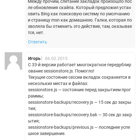
Между прочим, слетание закладок произошло пос
ле обновления скайпа. Который предложил устан
овить Bing как поисковую систему по умолчанию
и страницу msn как домашнюю. Галки, которая по
зволяла бы отменить это действие, там, оказывае
тся, нет.
Ответить
Игорь
06.02.2015
С 33-й версии работает многократное передублир
ование sessionstore.js. Помогло!
Текущее состояние сессии вкладок сохраняется в
нескольких местах и файлах:
sessionstore.js — состояние перед закрытием прог
раммы;
sessionstore-backups/recovery.js — 15 сек до закры
тия;
sessionstore-backups/recovery.bak — 30 сек до закр
ытия;
sessionstore-backups/previous.js — последнее успе
шное завершение.