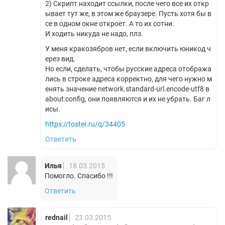
2) Скрипт находит ссылки, после чего все их откр
ывает тут же, в этом же браузере. Пусть хотя бы в
се в одном окне откроет. А то их сотни.
И ходить никуда не надо, плз.
У меня кракозябров нет, если включить юникод ч
ерез вид.
Но если, сделать, чтобы русские адреса отобража
лись в строке адреса корректно, для чего нужно м
енять значение network.standard-url.encode-utf8 в
about:config, они появляются и их не убрать. Баг л
исы.
https://toster.ru/q/34405
Ответить
Илья
18.03.2015
Помогло. Спасибо !!!
Ответить
rednail
23.03.2015