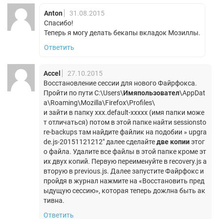
Anton
31.08.2015
Спасибо!
Теперь я могу делать бекапы вкладок Мозиллы.
Ответить
Accel
27.10.2015
Восстановление сессии для нового Файрфокса.
Пройти по пути C:\Users\
Имяпользовател
\AppDat
a\Roaming\Mozilla\Firefox\Profiles\
и зайти в папку ххх.default-ххххх (имя папки може
т отличаться) потом в этой папке найти sessionsto
re-backups там найдите файлик на подобии » upgra
de.js-20151121212″ далее сделайте
две копии
этог
о файла. Удалите все файлы в этой папке кроме эт
их двух копий. Первую переименуйте в recovery.js а
вторую в previous.js. Далее запустите Файрфокс и
пройдя в журнал нажмите на «Восстановить пред
ыдущую сессию», которая теперь дожлна быть ак
тивна.
Ответить