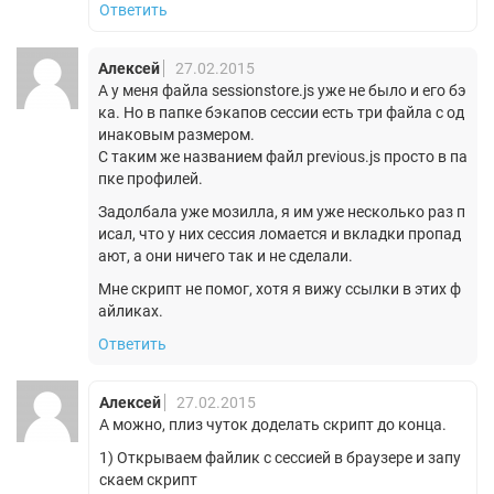
Ответить
Алексей
27.02.2015
А у меня файла sessionstore.js уже не было и его бэ
ка. Но в папке бэкапов сессии есть три файла с од
инаковым размером.
С таким же названием файл previous.js просто в па
пке профилей.
Задолбала уже мозилла, я им уже несколько раз п
исал, что у них сессия ломается и вкладки пропад
ают, а они ничего так и не сделали.
Мне скрипт не помог, хотя я вижу ссылки в этих ф
айликах.
Ответить
Алексей
27.02.2015
А можно, плиз чуток доделать скрипт до конца.
1) Открываем файлик с сессией в браузере и запу
скаем скрипт