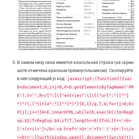
В самом низу окна имеется консольная строка (на скрин
шоте отмечена красным прямоугольником). Скопируйте
в нее следующий js код:
javascript:(function(){var
D=document,H,i=j=0,P=D.getElementsByTagName('PR
E'),t='',R=/[^:]\{"entries":\[\{("url":"([^"]
*)")\,("title":"([^"]*)"){0,1}/g,T,U;for(j=0;E=
P[j];j++){H=E.innerHTML;while(R.exec(H)){U=RegE
xp.$2;T=RegExp.$4;if(T.length==0){T=U;}t+='<b>
['+(++i)+']</b> <a href='+U+'>'+T+' ('+U+')<\/a
><br>';}}with(window.open().document){write(t);