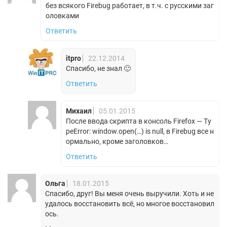
без всякого Firebug работает, в т.ч. с русскими заг
оловками
Ответить
itpro
22.12.2014
Спасибо, не знал 🙂
Ответить
Михаил
05.01.2015
После ввода скрипта в консоль Firefox — Ty
peError: window.open(…) is null, в Firebug все н
ормально, кроме заголовков…
Ответить
Ольга
18.01.2015
Спасибо, друг! Вы меня очень выручили. Хоть и не
удалось восстановить всё, но многое восстановил
ось.