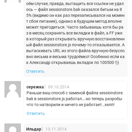
оём случае, правда, вытащить все ссылки не удал
ось — файл sessionstore.bak оказался битым на 8
5% (видимо он как раз перезаписывался на момен
т сбоя питания), однако в будущем метод вполне
может пригодиться. Часто забываешь хотя бы ра
з в месяц сохранять все вкладки в файл, а FF уже
в который раз открывать вручную восстановленн
ый файл sessionstore.js почему-то отказывается. А
вытаскивать URL из этого файла вручную безусло
вно весьма и весьма трудоёмко! Особенно если ка
к Александр открываешь вкладок по 100500 !))
Ответить
сережка
09.10.2014
Раньше ваш способ с заменой файла sessionstore.
bak в sessionstore.js работал….но теперь разробы
что то натворили и ничего не работает…хелп!
Ответить
Ильдар
13.11.2014