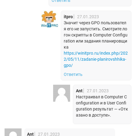
Ответить
itpro
27.01.2023
Значит через GPO пользовател
я его не запустить. Смотрите ло
гон скрипты в Computer Configu
ration или задания планировщи
ка
https://winitpro.ru/index.php/202
2/05/11/zadanie-planirovshhika-
gpo/
Ответить
Ant
27.01.2023
Настраивал в Computer C
onfiguration и в User Confi
guration результат — «Отк
азано в доступе».
Ant
27.01.2023