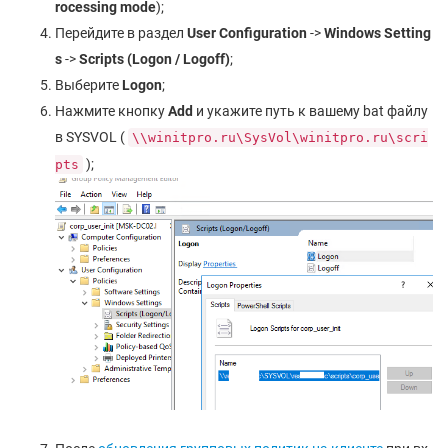
rocessing mode
);
Перейдите в раздел
User Configuration
->
Windows Setting
s
->
Scripts (Logon / Logoff)
;
Выберите
Logon
;
Нажмите кнопку
Add
и укажите путь к вашему bat файлу
в SYSVOL (
\\winitpro.ru\SysVol\winitpro.ru\scri
);
pts