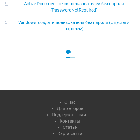
Active Directory: поиск пользователей без пароля
(PasswordNotRequired)
Windows: создать пользователя без пароля (с пустым
паролем)
О нас
Для авторов
Поддержать сайт
Контакты
Статьи
Карта сайта