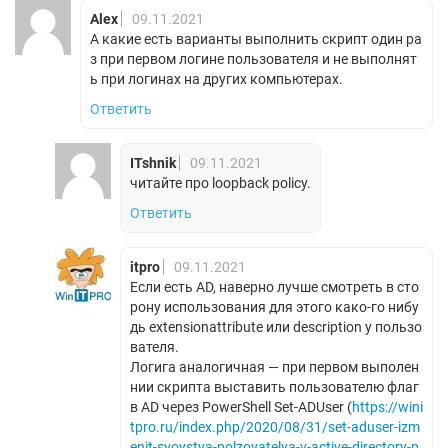
Alex
09.11.2021
А какие есть варианты выполнить скрипт один ра
з при первом логине пользователя и не выполнят
ь при логинах на других компьютерах.
Ответить
ITshnik
09.11.2021
читайте про loopback policy.
Ответить
itpro
09.11.2021
Если есть AD, наверно лучше смотреть в сто
рону использования для этого како-го нибу
дь extensionattribute или description у пользо
вателя.
Логига аналогичная — при первом выполен
нии скрипта выставить пользователю флаг
в AD через PowerShell Set-ADUser (
https://wini
tpro.ru/index.php/2020/08/31/set-aduser-izm
enit-svoystva-polzovatelya-v-active-directory-p