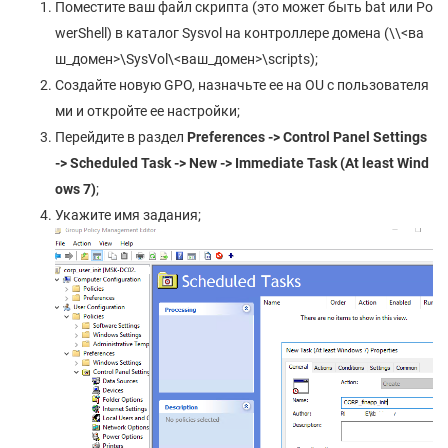
Поместите ваш файл скрипта (это может быть bat или Po
werShell) в каталог Sysvol на контроллере домена (\\<ва
ш_домен>\SysVol\<ваш_домен>\scripts);
Создайте новую GPO, назначьте ее на OU с пользователя
ми и откройте ее настройки;
Перейдите в раздел
Preferences -> Control Panel Settings
-> Scheduled Task -> New -> Immediate Task (At least Wind
ows 7)
;
Укажите имя задания;