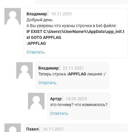
Владимир
10.11.2021
Добрый день.
А Вы уверены что нужны строчки в bat-файле:
IF EXIST C:\Users\%UserName%\AppData\app_init.t
xt GOTO APPFLAG
:APPFLAG
Ответить
Владимир
22.11.2021
Теперь строка
:APPFLAG
лишняя :/
Ответить
Артур
14.03.2023
это почему? что изменилось?
Ответить
Павел
16.11.2021