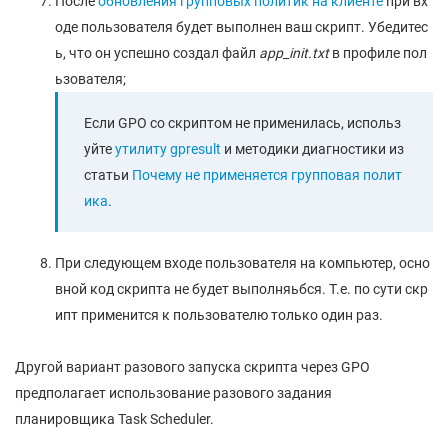
После
обновления групповых политик на клиенте
при вх
оде пользователя будет выполнен ваш скрипт. Убедитес
ь, что он успешно создал файл
app_init.txt
в профиле пол
ьзователя;
Если GPO со скриптом не применилась, использ
уйте
утилиту gpresult
и методики диагностики из
статьи
Почему не применяется групповая полит
ика
.
При следующем входе пользователя на компьютер, осно
вной код скрипта не будет выполняьбся. Т.е. по сути скр
ипт применится к пользователю только один раз.
Другой вариант разового запуска скрипта через GPO
предполагает использование разового задания
планировщика Task Scheduler.