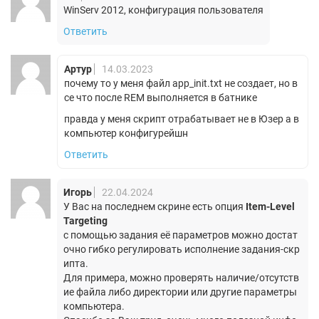
WinServ 2012, конфигурация пользователя
Ответить
Артур
14.03.2023
почему то у меня файл app_init.txt не создает, но в
се что после REM выполняется в батнике
правда у меня скрипт отрабатывает не в Юзер а в
компьютер конфигурейшн
Ответить
Игорь
22.04.2024
У Вас на последнем скрине есть опция
Item-Level
Targeting
с помощью задания её параметров можно достат
очно гибко регулировать исполнение задания-скр
ипта.
Для примера, можно проверять наличие/отсутств
ие файла либо директории или другие параметры
компьютера.