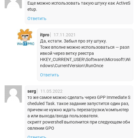
Еще можно использовать такую штуку как ActiveS
etup.
Ответить
itpro
17.11.2021
Да, кстати. Забыл про эту штуку.
Тоже вполне можно использоваться — разл
ивкой через ветку реестра
HKEY_CURRENT_USER\Software\Microsoft\Wi
ndows\CurrentVersion\RunOnce
Ответить
serg
11.05.2022
то же самое можно сделать через GPP Immediate S
cheduled Task. такое задание запустится один раз,
причем не нужно ждать перезагрузки/компьютер
а или выхода/входа пользователя.
скрипт powershell выполнится при следующем обн
овлении GPO
Ответить