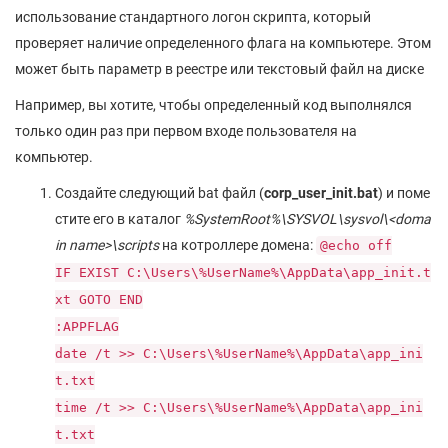
использование стандартного логон скрипта, который
проверяет наличие определенного флага на компьютере. Этом
может быть параметр в реестре или текстовый файл на диске
Например, вы хотите, чтобы определенный код выполнялся
только один раз при первом входе пользователя на
компьютер.
Создайте следующий bat файл (
corp_user_init.bat
) и поме
стите его в каталог
%SystemRoot%\SYSVOL\sysvol\<doma
in name>\scripts
на котроллере домена:
@echo off
IF EXIST C:\Users\%UserName%\AppData\app_init.t
xt GOTO END
:APPFLAG
date /t >> C:\Users\%UserName%\AppData\app_ini
t.txt
time /t >> C:\Users\%UserName%\AppData\app_ini
t.txt