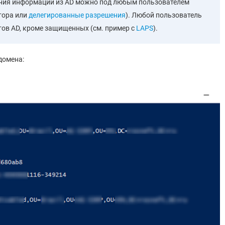
ения информации из AD можно под любым пользователем
тора или
делегированные разрешения
). Любой пользователь
ов AD, кроме защищенных (см. пример с
LAPS
).
домена: