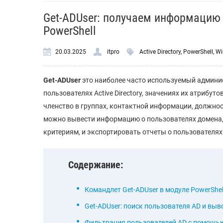
Get-ADUser: получаем информацию о
PowerShell
20.03.2025
itpro
Active Directory
,
PowerShell
,
Wi
Get
-ADUser
это наиболее часто используемый админи
пользователях Active Directory, значениях их атрибуто
членство в группах, контактной информации, должнос
можно вывести информацию о пользователях домена,
критериям, и экспортировать отчеты о пользователя
Содержание:
Командлет Get-ADUser в модуле PowerShell 
Get-ADUser: поиск пользователя AD и выв
Фильтрация пользователей AD с помощью G