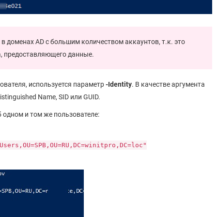
 в доменах AD с большим количеством аккаунтов, т.к. это
а, предоставляющего данные.
ователя, используется параметр
-Identity
. В качестве аргумента
tinguished Name, SID или GUID.
одном и том же пользователе:
Users,OU=SPB,OU=RU,DC=winitpro,DC=loc"