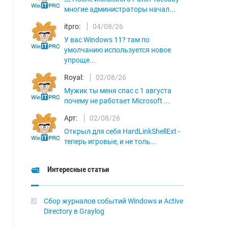
многие администраторы начал...
itpro:
04/08/26
У вас Windows 11? там по
умолчанию используется новое
упроще...
Royal:
02/08/26
Мужик ты меня спас с 1 августа
почему не работает Microsoft ...
Арт:
02/08/26
Открыл для себя HardLinkShellExt -
теперь игровые, и не толь...
Интересные статьи
Сбор журналов событий Windows и Active
Directory в Graylog