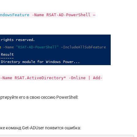
ndowsFeature
-Name RSAT-AD-PowerShell –
-Name RSAT.ActiveDirectory* -Online | Add-
ртируйте его в свою сессию PowerShell:
уске команд Get-ADUser появится ошибка: