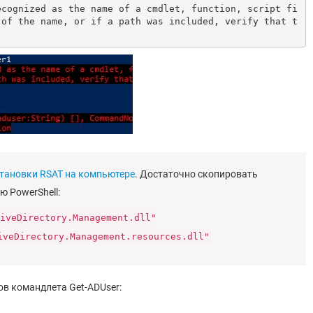
ecognized as the name of a cmdlet, function, script fi
 of the name, or if a path was included, verify that t
становки RSAT на компьютере
. Достаточно скопировать
 PowerShell:
iveDirectory.Management.dll"
iveDirectory.Management.resources.dll"
ов командлета Get-ADUser: