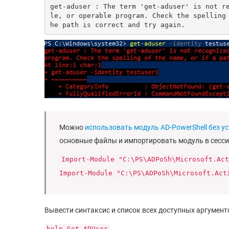
get-aduser : The term 'get-aduser' is not r
le, or operable program. Check the spelling
he path is correct and try again.
Можно
использовать модуль AD-PowerShell без у
основные файлы и импортировать модуль в сессию
Import-Module "C:\PS\ADPoSh\Microsoft.Act
Import-Module "C:\PS\ADPoSh\Microsoft.Act
Вывести синтаксис и список всех доступных аргумент
help Get-ADUser