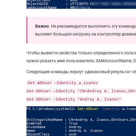
Важно
. Не рекомендуется выполнять эту команду
вызовет большую нагрузку на контроллер домен
Чтобы вывести свойства только определенного польз
нужно указать имя пользователя, SAMAccountName, Dis
Следующие команды вернут одинаковый результат об 
Get-ADUser –Identity a.ivanov
Get-ADUser –Identity "CN=Andrey A. Ivanov,OU=
Get-ADUser –Identity "Andrey A. Ivanov"