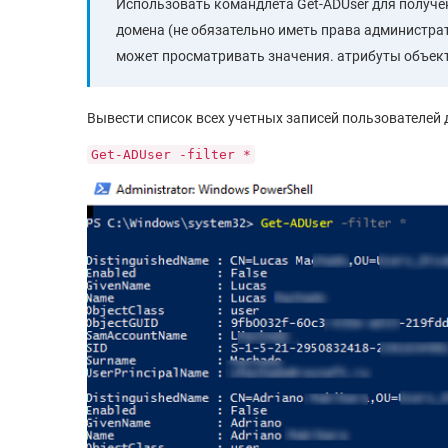
Использовать командлета Get-ADUser для получ
домена (не обязательно иметь права администра
может просматривать значения. атрибуты объект
Вывести список всех учетных записей пользователей 
Get-ADUser -filter *