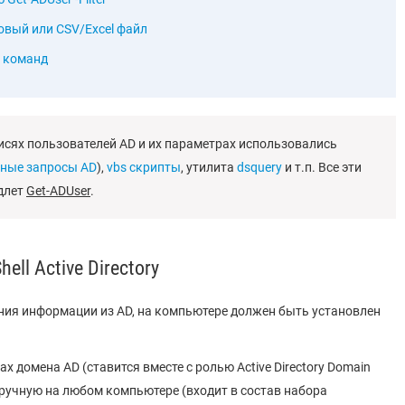
овый или CSV/Excel файл
ы команд
исях пользователей AD и их параметрах использовались
нные запросы AD
),
vbs скрипты
, утилита
dsquery
и т.п. Все эти
длет
Get-ADUser
.
ll Active Directory
ния информации из AD, на компьютере должен быть установлен
 домена AD (ставится вместе с ролью Active Directory Domain
 вручную на любом компьютере (входит в состав набора