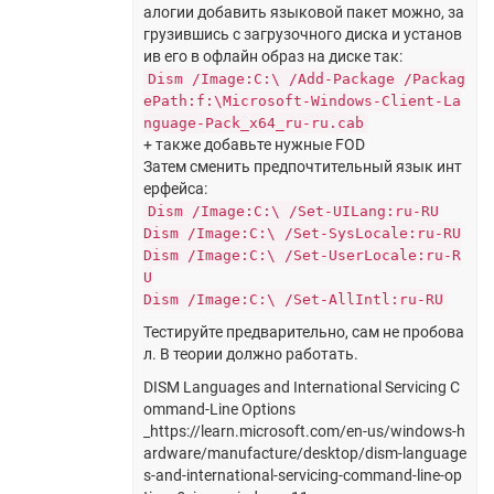
алогии добавить языковой пакет можно, за
грузившись с загрузочного диска и установ
ив его в офлайн образ на диске так:
Dism /Image:C:\ /Add-Package /Packag
ePath:f:\Microsoft-Windows-Client-La
nguage-Pack_x64_ru-ru.cab
+ также добавьте нужные FOD
Затем сменить предпочтительный язык инт
ерфейса:
Dism /Image:C:\ /Set-UILang:ru-RU
Dism /Image:C:\ /Set-SysLocale:ru-RU
Dism /Image:C:\ /Set-UserLocale:ru-R
U
Dism /Image:C:\ /Set-AllIntl:ru-RU
Тестируйте предварительно, сам не пробова
л. В теории должно работать.
DISM Languages and International Servicing C
ommand-Line Options
_https://learn.microsoft.com/en-us/windows-h
ardware/manufacture/desktop/dism-language
s-and-international-servicing-command-line-op