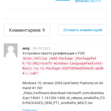
Windows 10/11?
Комментариев: 9
Оставить комментарий
serg
06.09.2023
Установка пакета русификации с FOD:
Dism /Online /Add-Package /PackagePat
h:"G:\Microsoft-Windows-LanguageFeatures-
Basic-ru-ru-Package~31bf3856ad364e35~amd6
4~~.cab"
Windows 10, version 2004 (and later) Features on De
mand #1 ISO
_https://software-download.microsoft.com/downloa
d/pr/19041.1.191206-1406.vb_release_amd64fre_FO
D-PACKAGES_OEM_PT1_amd64fre_MULTI.iso
Ответить