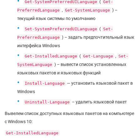
(
Get-SystemPreferredUILanguage
Get-
,
) –
PreferredLanguage
Get-SystemLanguage
текущий язык системы по умолчанию
(
Set-SystemPreferredUILanguage
Set-
) – задать предпочтительный язык
PreferredLanguage
интерфейса Windows
(
,
Get-InstalledLanguage
Get-Language
Set-
) – вывести список установленных
SystemLanguage
языковых пакетов и языковых функций
— установить языковой пакет в
Install-Language
Windows
– удалить языковой пакет
Uninstall-Language
Вывелем список доступных языковых пакетов на компьютере
с Windows 10:
Get-InstalledLanguage