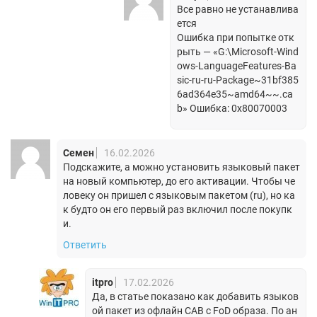
Все равно не устанавлива
ется
Ошибка при попытке отк
рыть — «G:\Microsoft-Wind
ows-LanguageFeatures-Ba
sic-ru-ru-Package~31bf385
6ad364e35~amd64~~.ca
b» Ошибка: 0x80070003
Семен
16.02.2026
Подскажите, а можно установить языковый пакет
на новый компьютер, до его активации. Чтобы че
ловеку он пришел с языковым пакетом (ru), но ка
к будто он его первый раз включил после покупк
и.
Ответить
itpro
17.02.2026
Да, в статье показано как добавить языков
ой пакет из офлайн CAB с FoD образа. По ан