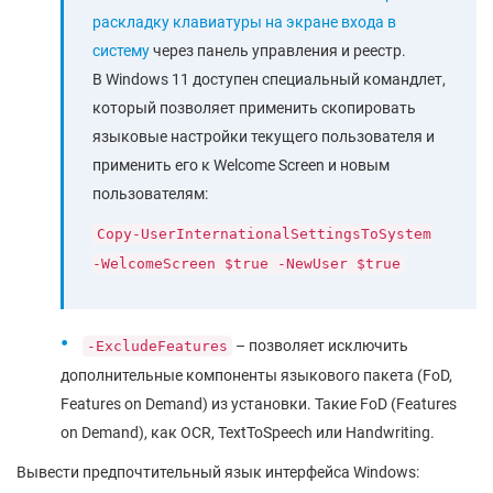
раскладку клавиатуры на экране входа в
систему
через панель управления и реестр.
В Windows 11 доступен специальный командлет,
который позволяет применить скопировать
языковые настройки текущего пользователя и
применить его к Welcome Screen и новым
пользователям:
Copy-UserInternationalSettingsToSystem
-WelcomeScreen $true -NewUser $true
– позволяет исключить
-ExcludeFeatures
дополнительные компоненты языкового пакета (FoD,
Features on Demand) из установки. Такие FoD (Features
on Demand), как OCR, TextToSpeech или Handwriting.
Вывести предпочтительный язык интерфейса Windows: