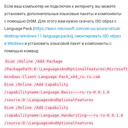
Если ваш компьютер не подключен к интернету, вы можете
установить дополнительные языковые пакеты и компоненты
с помощью DISM. Для этого вам нужно скачать ISO образ с
Language Pack (
https://learn.microsoft.com/en-us/azure/virtual-
desktop/windows-11-language-packs
),
смонтировать ISO образ
в Windows
и установить языковой пакет и компоненты с
помощью команд:
Dism /Online /Add-Package
/PackagePath:D:\LanguagesAndOptionalFeatures\Microsoft
Windows-Client-Language-Pack_x64_ru-ru.cab
Dism /Online /Add-Capability
/capabilityname:Language.Basic~~~ru-ru~0.0.1.0
/source:D:\LanguagesAndOptionalFeatures
Dism /Online /Add-Capability
/capabilityname:Language.Handwriting~~~ru-ru~0.0.1.0
/source:D:\LanguagesAndOptionalFeatures