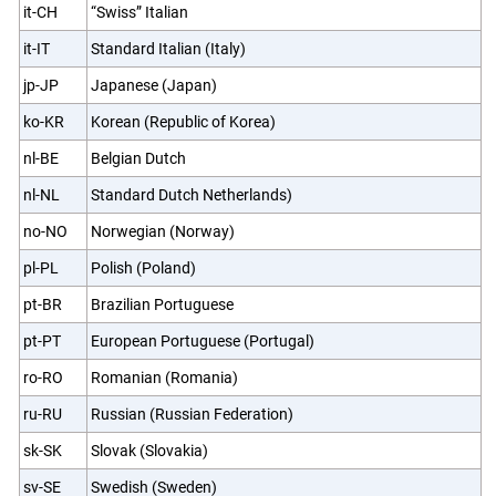
it-CH
“Swiss” Italian
it-IT
Standard Italian (Italy)
jp-JP
Japanese (Japan)
ko-KR
Korean (Republic of Korea)
nl-BE
Belgian Dutch
nl-NL
Standard Dutch Netherlands)
no-NO
Norwegian (Norway)
pl-PL
Polish (Poland)
pt-BR
Brazilian Portuguese
pt-PT
European Portuguese (Portugal)
ro-RO
Romanian (Romania)
ru-RU
Russian (Russian Federation)
sk-SK
Slovak (Slovakia)
sv-SE
Swedish (Sweden)