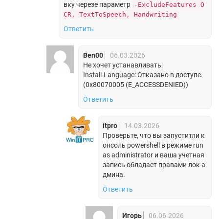
вку черезе параметр
-ExcludeFeatures O
CR, TextToSpeech, Handwriting
Ответить
Ben00
06.03.2026
Не хочет устанавливать:
Install-Language: Отказано в доступе.
(0x80070005 (E_ACCESSDENIED))
Ответить
itpro
14.03.2026
Проверьте, что вы запуститли к
онсоль powershell в режиме run
as administrator и ваша учетная
запись обладает правами лок а
дмина.
Ответить
Игорь
06.06.2026