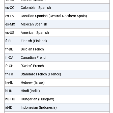
es-CO
Colombian Spanish
es-ES
Castilian Spanish (Central-Northern Spain)
es-MX
Mexican Spanish
es-US
American Spanish
fi-FI
Finnish (Finland)
fr-BE
Belgian French
fr-CA
Canadian French
fr-CH
“Swiss” French
fr-FR
Standard French (France)
he-IL
Hebrew (Israel)
hi-IN
Hindi (India)
hu-HU
Hungarian (Hungary)
id-ID
Indonesian (Indonesia)