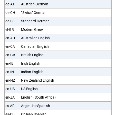
de-AT
Austrian German
de-CH
“Swiss” German
de-DE
Standard German
el-GR
Modern Greek
en-AU
Australian English
en-CA
Canadian English
en-GB
British English
en-IE
Irish English
en-IN
Indian English
en-NZ
New Zealand English
en-US
US English
en-ZA
English (South Africa)
es-AR
Argentine Spanish
es-CL
Chilean Spanish