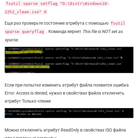
fsutil sparse setflag "D:\Distr\Windows10-
22h2_clean.iso" 0
Еще раз проверьте состояние атрибута с помощью
fsutil
. Команда вернет
This file is NOT set as
sparse queryflag
sparse
.
Если при попытке изменить атрибут файла появится ошибка
Error: Access is denied, нужно в свойствах файла отключить
атрибут Только чтение
Можно отключить атрибут ReadOnly в свойствах ISO файла
или с помощью команды: