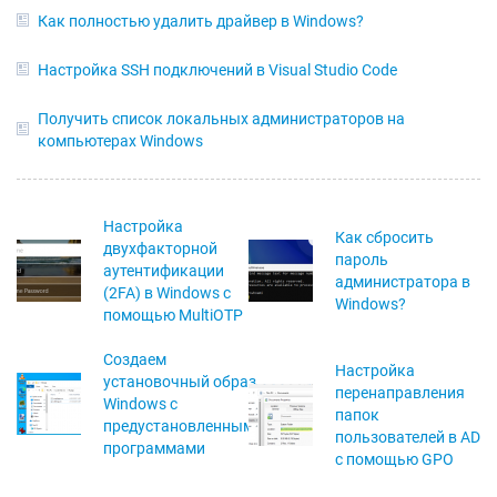
Как полностью удалить драйвер в Windows?
Настройка SSH подключений в Visual Studio Code
Получить список локальных администраторов на
компьютерах Windows
Настройка
Как сбросить
двухфакторной
пароль
аутентификации
администратора в
(2FA) в Windows с
Windows?
помощью MultiOTP
Создаем
Настройка
установочный образ
перенаправления
Windows с
папок
предустановленными
пользователей в AD
программами
с помощью GPO