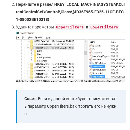
Перейдите в раздел
HKEY_LOCAL_MACHINE\SYSTEM\Cur
rentControlSet\Control\Class\{4D36E965-E325-11CE-BFC
1-08002BE10318}
Удалите параметры
и
UpperFilters
LowerFilters
Совет
. Если в данной ветке будет присутствоват
ь параметр UpperFilters.bak, трогать его не нужн
о.