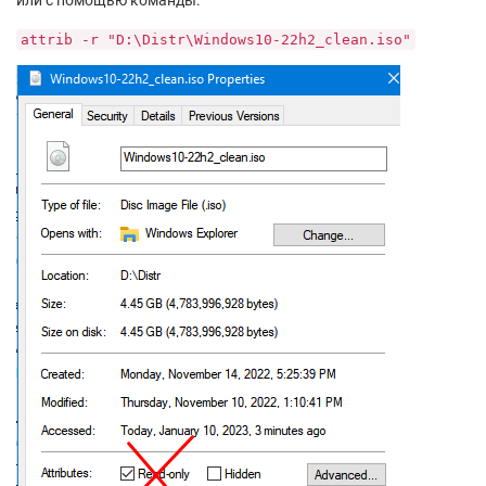
attrib -r "D:\Distr\Windows10-22h2_clean.iso"