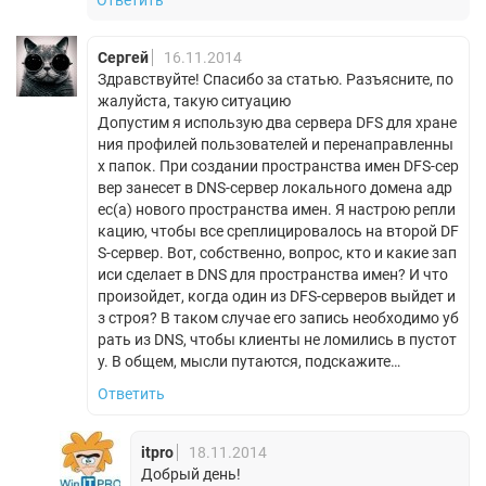
Ответить
Сергей
16.11.2014
Здравствуйте! Спасибо за статью. Разъясните, по
жалуйста, такую ситуацию
Допустим я использую два сервера DFS для хране
ния профилей пользователей и перенаправленны
х папок. При создании пространства имен DFS-сер
вер занесет в DNS-сервер локального домена адр
ес(а) нового пространства имен. Я настрою репли
кацию, чтобы все среплицировалось на второй DF
S-сервер. Вот, собственно, вопрос, кто и какие зап
иси сделает в DNS для пространства имен? И что
произойдет, когда один из DFS-серверов выйдет и
з строя? В таком случае его запись необходимо уб
рать из DNS, чтобы клиенты не ломились в пустот
у. В общем, мысли путаются, подскажите…
Ответить
itpro
18.11.2014
Добрый день!