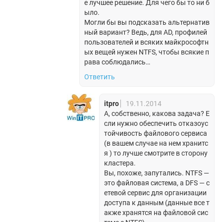
е лучшее решение. Для чего бы то ни б
ыло.
Могли бы вы подсказать альтернатив
ный вариант? Ведь, для AD, профилей
пользователей и всяких майкрософтн
ых вещей нужен NTFS, чтобы всякие п
рава соблюдались…
Ответить
itpro
19.11.2014
А, собственно, какова задача? Е
сли нужно обеспечить отказоус
тойчивость файлового сервиса
(в вашем случае на нем хранитс
я ) то лучше смотрите в сторону
кластера.
Вы, похоже, запутались. NTFS —
это файловая система, а DFS — с
етевой сервис для организации
доступа к данным (данные все т
акже хранятся на файловой сис