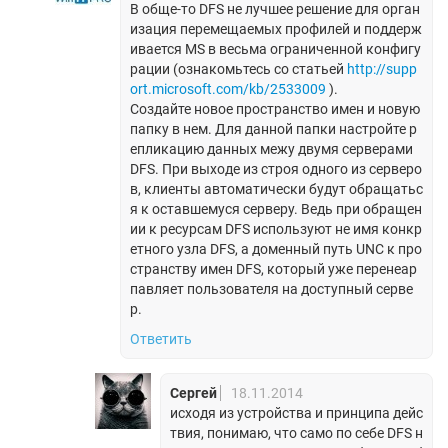
В обще-то DFS не лучшее решение для орган
изация перемещаемых профилей и поддерж
ивается MS в весьма ограниченной конфигу
рации (ознакомьтесь со статьей
http://supp
ort.microsoft.com/kb/2533009
).
Создайте новое пространство имен и новую
папку в нем. Для данной папки настройте р
епликацию данных межу двумя серверами
DFS. При выходе из строя одного из серверо
в, клиенты автоматически будут обращатьс
я к оставшемуся серверу. Ведь при обращен
ии к ресурсам DFS используют не имя конкр
етного узла DFS, а доменный путь UNC к про
странству имен DFS, который уже перенеар
павляет пользователя на доступный серве
р.
Ответить
Сергей
18.11.2014
исходя из устройства и принципа дейс
твия, понимаю, что само по себе DFS н