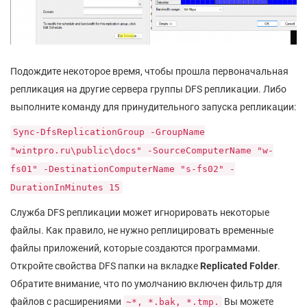
Подождите некоторое время, чтобы прошла первоначальная
репликация на другие сервера группы DFS репликации. Либо
выполните команду для принудительного запуска репликации:
Sync-DfsReplicationGroup -GroupName
"wintpro.ru\public\docs" -SourceComputerName "w-
fs01" -DestinationComputerName "s-fs02" -
DurationInMinutes 15
Служба DFS репликации может игнорировать некоторые
файлы. Как правило, не нужно реплицировать временные
файлы приложений, которые создаются программами.
Откройте свойства DFS папки на вкладке
Replicated Folder
.
Обратите внимание, что по умолчанию включен фильтр для
файлов с расширениями
Вы можете
~*, *.bak, *.tmp.