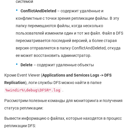
системой
ConflictAndDeleted
– содержит удалённые и
конфликтные с точки зрения репликации файлы. В эту
папку перемещаются файлы, когда несколько
пользователей изменили один и тот же файл. Файл в DFS
пересматривается последней версией, а более старая
версия отправляется в папку ConflictAndDeleted, откуда
ее может восстановить администратор.
Delete
– содержит удаленные объекты
Кроме Event Viewer (
Applications and Services Logs -> DFS
Replication
), логи службы DFS можно найти в папке
.
%windir%\debug\DFSR*.log
Рассмотрим полезные команды для мониторинга и получения
статуса репликации:
Вывести информацию о файлах, которые находятся в процесс
репликации DFS: