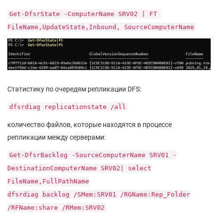
Get-DfsrState -ComputerName SRV02 | FT
FileName,UpdateState,Inbound, SourceComputerName
Статистику по очередям репликации DFS:
dfsrdiag replicationstate /all
количество файлов, которые находятся в процессе
репликации между серверами:
Get-DfsrBacklog -SourceComputerName SRV01 -
DestinationComputerName SRV02| select
FileName,FullPathName
dfsrdiag backlog /SMem:SRV01 /RGName:Rep_Folder
/RFName:share /RMem:SRV02