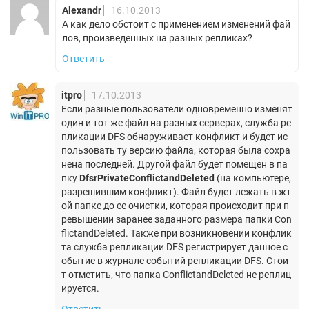
Alexandr
16.10.2013
А как дело обстоит с применением изменений фай
лов, произведенных на разных репликах?
Ответить
itpro
17.10.2013
Если разные пользователи одновременно изменят
один и тот же файл на разных серверах, служба ре
пликации DFS обнаруживает конфликт и будет ис
пользовать ту версию файла, которая была сохра
нена последней. Другой файл будет помещен в па
пку
DfsrPrivateConflictandDeleted
(на компьютере,
разрешившим конфликт). Файл будет лежать в жт
ой папке до ее очистки, которая происходит при п
ревышении заранее заданного размера папки Con
flictandDeleted. Также при возникновении конфлик
та служба репликации DFS регистрирует данное с
обытие в журнале событий репликации DFS. Стои
т отметить, что папка ConflictandDeleted не реплиц
ируется.