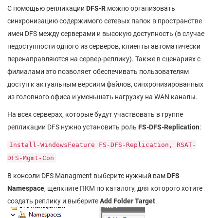
С помощью репликации
DFS-
R
можно организовать
синхронизацию содержимого сетевых папок в пространстве
имен DFS между серверами и высокую доступность (в случае
недоступности одного из серверов, клиенты автоматически
перенаправляются на сервер-реплику). Также в сценариях с
филиалами это позволяет обеспечивать пользователям
доступ к актуальным версиям файлов, синхронизированных
из головного офиса и уменьшать нагрузку на WAN каналы.
На всех серверах, которые будут участвовать в группе
репликации DFS нужно установить роль
FS-
DFS-
Replication
:
Install-WindowsFeature FS-DFS-Replication, RSAT-
DFS-Mgmt-Con
В консоли DFS Managment выберите нужный вам
DFS
Namespace
, щелкните ПКМ по каталогу, для которого хотите
создать реплику и выберите
Add Folder Target
.