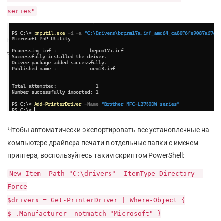
series"
Чтобы автоматически экспортировать все установленные на
компьютере драйвера печати в отдельные папки с именем
принтера, воспользуйтесь таким скриптом PowerShell:
New-Item -Path "C:\drivers" -ItemType Directory -
Force
$drivers = Get-PrinterDriver | Where-Object {
$_.Manufacturer -notmatch "Microsoft" }