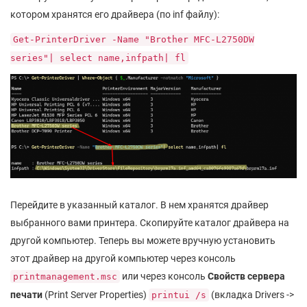
котором хранятся его драйвера (по inf файлу):
Get-PrinterDriver -Name "Brother MFC-L2750DW
series"| select name,infpath| fl
Перейдите в указанный каталог. В нем хранятся драйвер
выбранного вами принтера. Скопируйте каталог драйвера на
другой компьютер. Теперь вы можете вручную установить
этот драйвер на другой компьютер через консоль
или через консоль
Свойств сервера
printmanagement.msc
печати
(Print Server Properties)
(вкладка Drivers ->
printui /s