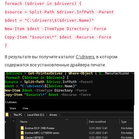
foreach ($driver in $drivers) {
$source = Split-Path $driver.InfPath -Parent
$dest = "C:\drivers\$($driver.Name)"
New-Item $dest -ItemType Directory -Force
Copy-Item "$source\*" $dest -Recurse -Force
}
В результате вы получите каталог
C:\drivers
, в котором
содержатся все установленные драйвера печати.