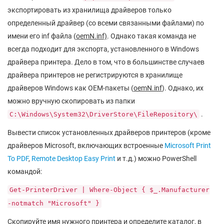
экспортировать из хранилища драйверов только
определенный драйвер (со всеми связанными файлами) по
имени его inf файла (
oemN.inf)
. Однако такая команда не
всегда подходит для экспорта, установленного в Windows
драйвера принтера. Дело в том, что в большинстве случаев
драйвера принтеров не регистрируются в хранилище
драйверов Windows как OEM-пакеты (
oemN.inf
). Однако, их
можно вручную скопировать из папки
.
C:\Windows\System32\DriverStore\FileRepository\
Вывести список установленных драйверов принтеров (кроме
драйверов Microsoft, включающих встроенные
Microsoft Print
To PDF
,
Remote Desktop Easy Print
и т.д.) можно PowerShell
командой:
Get-PrinterDriver | Where-Object { $_.Manufacturer
-notmatch "Microsoft" }
Скопируйте имя нужного принтера и определите каталог, в