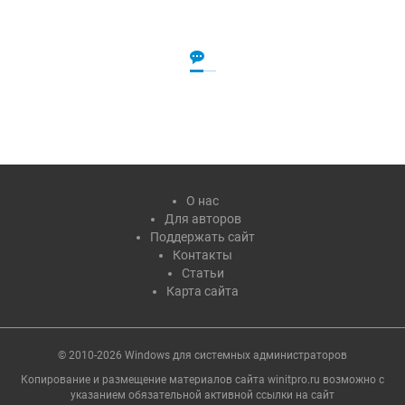
О нас
Для авторов
Поддержать сайт
Контакты
Статьи
Карта сайта
© 2010-2026 Windows для системных администраторов
Копирование и размещение материалов сайта winitpro.ru возможно с
указанием обязательной активной ссылки на cайт