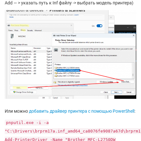
Add — > указать путь к Inf файлу -> выбрать модель принтера)
Или можно
добавить драйвер принтера с помощью PowerShell
:
pnputil.exe -i -a
"C:\Drivers\brprm17a.inf_amd64_ca8076fe9087a67d\brprm1
Add-PrinterDriver -Name "Brother MFC-L2750DW