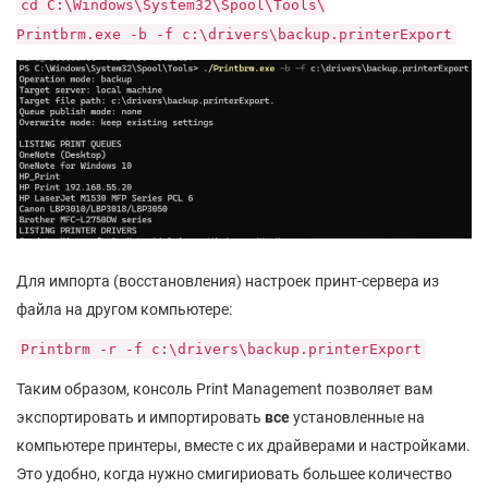
cd C:\Windows\System32\Spool\Tools\
Printbrm.exe -b -f c:\drivers\backup.printerExport
Для импорта (восстановления) настроек принт-сервера из
файла на другом компьютере:
Printbrm -r -f c:\drivers\backup.printerExport
Таким образом, консоль Print Management позволяет вам
экспортировать и импортировать
все
установленные на
компьютере принтеры, вместе с их драйверами и настройками.
Это удобно, когда нужно смигириовать большее количество