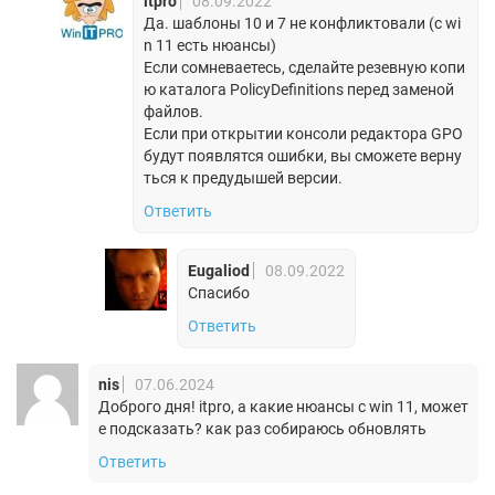
itpro
08.09.2022
Да. шаблоны 10 и 7 не конфликтовали (с wi
n 11 есть нюансы)
Если сомневаетесь, сделайте резевную копи
ю каталога PolicyDefinitions перед заменой
файлов.
Если при открытии консоли редактора GPO
будут появлятся ошибки, вы сможете верну
ться к предудышей версии.
Ответить
Eugaliod
08.09.2022
Спасибо
Ответить
nis
07.06.2024
Доброго дня! itpro, а какие нюансы с win 11, может
е подсказать? как раз собираюсь обновлять
Ответить