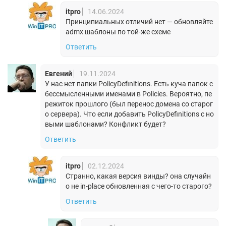
itpro
14.06.2024
Принципиальных отличий нет — обновляйте
admx шаблоны по той-же схеме
Ответить
Евгений
19.11.2024
У нас нет папки PolicyDefinitions. Есть куча папок с
бессмысленными именами в Policies. Вероятно, пе
режиток прошлого (был перенос домена со старог
о сервера). Что если добавить PolicyDefinitions с но
выми шаблонами? Конфликт будет?
Ответить
itpro
02.12.2024
Странно, какая версия винды? она случайн
о не in-place обновленная с чего-то старого?
Ответить