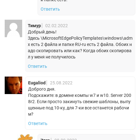
Ответить
Тимур
02.02.2022
Добрый день!
Здесь \MicrosoftEdgePolicyTemplates\windows\adm
x есть 2 файла и папке RU-ru есть 2 файла. Обоих н
адо скопировать или как? Когда обоих скопирова
л у меня не получилось
Ответить
Eugaliod
25.08.2022
Доброго дня.
Подскажите: в домене компы w7 и w10. Server 200
8r2. Если просто закинуть свежие шаблоны, выпу
щенные под 10-ку, для 7-ки все останется рабочи
м?
Ответить