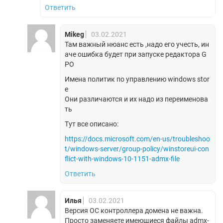
Ответить
Mikeg
03.02.2021
Там важный нюанс есть ,надо его учесть, ин
аче ошибка будет при запуске редактора G
PO
Имена политик по управлению windows stor
e
Они различаются и их надо из переименова
ть
Тут все описано:
https://docs.microsoft.com/en-us/troubleshoo
t/windows-server/group-policy/winstoreui-con
flict-with-windows-10-1151-admx-file
Ответить
Илья
03.02.2021
Версия ОС контроллера домена не важна.
Просто заменяете имеющиеся файлы admx-