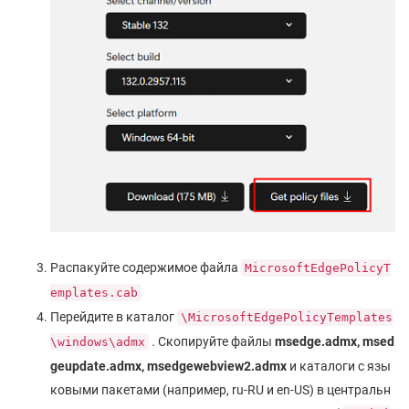
Распакуйте содержимое файла
MicrosoftEdgePolicyT
emplates.cab
Перейдите в каталог
\MicrosoftEdgePolicyTemplates
. Cкопируйте файлы
msedge.admx,
msed
\windows\admx
geupdate.admx, msedgewebview2.admx
и каталоги с язы
ковыми пакетами (например, ru-RU и en-US) в центральн