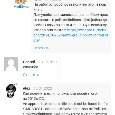
На работоспособность политик это не повл
ияет.
Для удобства и минимизации проблем прос
то храните в policydefinitions adml файлы дл
я обоих языков: ru-ru и en-us. Ну и использу
йте gpo central store
https://winitpro.ru/index.
php/2014/04/02/admx-group-policy-central-st
ore/
Ответить
Сергей
13.12.2021
спасибо!
Ответить
Alex
13.01.2022
Как починить если поломалось после этого.
на 2012м DC
An appropriate resource file could not be found for file
\\MOSDC01.сontoso.ru\SysVol\сontoso.ru\Policies
\PolicyDefinitions\COM.admx (error = 2): The system