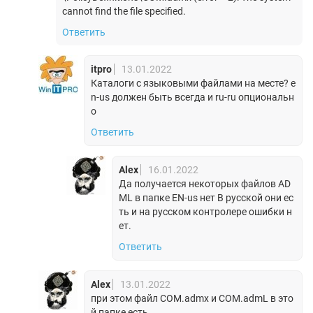
cannot find the file specified.
Ответить
itpro
13.01.2022
Каталоги с языковыми файлами на месте? e
n-us должен быть всегда и ru-ru опциональн
о
Ответить
Alex
16.01.2022
Да получается некоторых файлов AD
ML в папке EN-us нет В русской они ес
ть и на русском контролере ошибки н
ет.
Ответить
Alex
13.01.2022
при этом файл COM.admx и COM.admL в это
й папке есть.