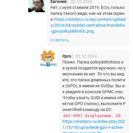
Евгений
02.12.2024
Нет, с нуля ставили 2019. Есть только
папки такого вида, как на этом скрин
е:
https://winitpro.ru/wp-content/upload
s/2014/04/sozdat-centralnoe-hranilishe
-gpo-policydefinitio.png
Ответить
itpro
02.12.2024
Понял. Папка policydefinitions н
а sysvol создается вручную. по-у
молчанию ее нет. То что вы вид
ите, это папки доменных полити
к (GPO), в имени их GUIDы. Вы и
х увидите в консоли GPMC.msc.
Чтобы узнать GUID и имена объ
ектов GPO (папок), выполните P
owerrShell команду на DC:
Get-GPO| displayname, ID
https://winitpro.ru/index.php/202
1/10/18/upravlenie-gpo-v-active-