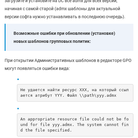
загрузите и установите на DC все admx для всех версий,
начиная с самой старой (admx шаблоны для актуальной
версии софта нужно устанавливать в последнюю очередь).
Возможные ошибки при обновлении (установке)
новых шаблонов групповых политик:
При открытии Административных шаблонов в редакторе GPO
могут появляться ошибки вида:
Не удается найти ресурс XXX, на который ссыл
ается атрибут YYY. Файл \\path\yyy.admx
An appropriate resource file could not be fo
und for file yyy.admx. The system cannot fin
d the file specified.