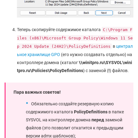
Теперь скопируйте содержимое каталога
C:\Program F
iles (x86)\Microsoft Group Policy\Windows 11 Se
в
централ
p 2024 Update (24H2)\PolicyDefinitions
ьное хранилище GPO
(его нужно создавать отдельно) на
контроллере домена (каталог
\\winitpro.ru\SYSVOL\wini
tpro.ru\Policies\PolicyDefinitions
) с заменой (
!
) файлов.
Пара важных советов!
Обязательно создайте резервную копию
содержимого каталога
PolicyDefinitions
в папке
SYSVOL на контроллере домена
перед
заменой
файлов (это позволит откатится к предыдущим
версии admx шаблонов);