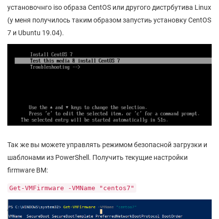
установочнго iso образа CentOS или другого дистрбутива Linux
(у меня получилось таким образом запустиь установку CentOS
7 и Ubuntu 19.04).
Так же вы можете управлять режимом безопасной загрузки и
шаблонами из PowerShell. Получить текущие настройки
firmware ВМ:
Get-VMFirmware -VMName "centos7"