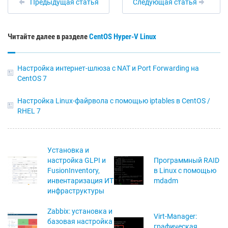
Предыдущая статья
Следующая статья
Читайте далее в разделе
CentOS
Hyper-V
Linux
Настройка интернет-шлюза с NAT и Port Forwarding на
CentOS 7
Настройка Linux-файрвола с помощью iptables в CentOS /
RHEL 7
Установка и
настройка GLPI и
Программный RAID
FusionInventory,
в Linux с помощью
инвентаризация ИТ
mdadm
инфраструктуры
Zabbix: установка и
Virt-Manager:
базовая настройка
графическая