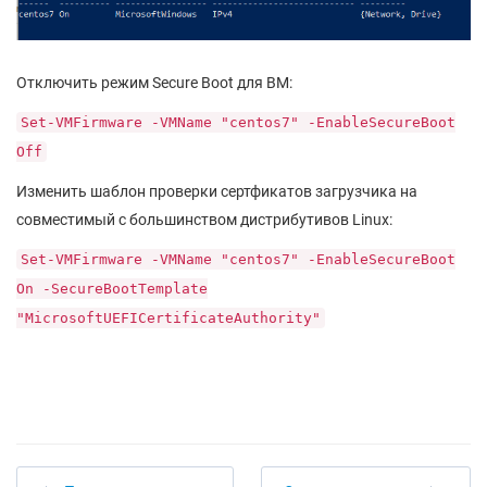
Отключить режим Secure Boot для ВМ:
Set-VMFirmware -VMName "centos7" -EnableSecureBoot
Off
Изменить шаблон проверки сертфикатов загрузчика на
совместимый с большинством дистрибутивов Linux:
Set-VMFirmware -VMName "centos7" -EnableSecureBoot
On -SecureBootTemplate
"MicrosoftUEFICertificateAuthority"