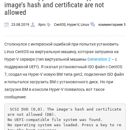
image’s hash and certificate are not
allowed
23.08.2019
itpro
CentOS
,
Hyper-V
,
Linux
комментариев 5
Столкнулся с интересной ошибкой при попытке установить
Linux CentOS на виртуальную машину, которая запушена на
Hyper-V сервере (тип виртуальной машины
Generation 2
– с
поддержкой UEFI). Я скачал установочный ISO файл с CentOS
7, создал на Hyper-V новую ВМ типа gen2, подключил ISO файл
и попытался загрузить ВМ с установочного диск. Но при
загрузке ВМ в консоли Hyper-V появилось вот такое
сообщение:
 SCSI DVD (0,0). The image's hash and certificate 
are not allowed (DB).

No UEFI-compatible file system was found.

No operating system was loaded. Press a key to re