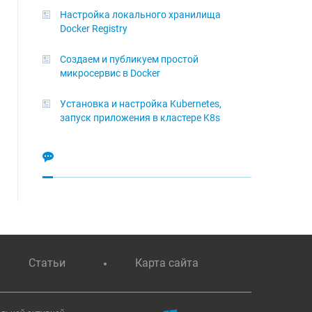
Настройка локального хранилища
Docker Registry
Создаем и публикуем простой
микросервис в Docker
Установка и настройка Kubernetes,
запуск приложения в кластере K8s
Статьи
Карта сайта