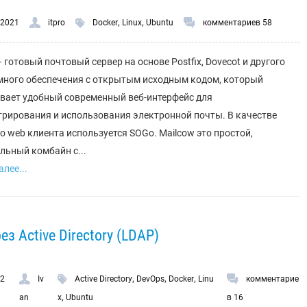
,
,
.2021
itpro
Docker
Linux
Ubuntu
комментариев 58
– готовый почтовый сервер на основе Postfix, Dovecot и другого
ного обеспечения с открытым исходным кодом, который
вает удобный современный веб-интерфейс для
рирования и использования электронной почты. В качестве
о web клиента используется SOGo. Mailcow это простой,
льный комбайн с...
лее...
з Active Directory (LDAP)
,
,
,
.2
Iv
Active Directory
DevOps
Docker
Linu
комментарие
,
an
x
Ubuntu
в 16