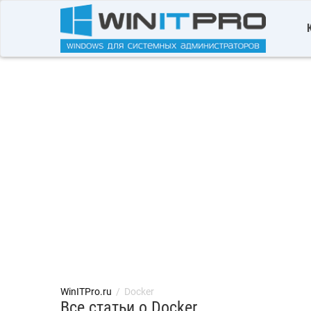
WinITPro.ru
/
Docker
Все статьи о Docker