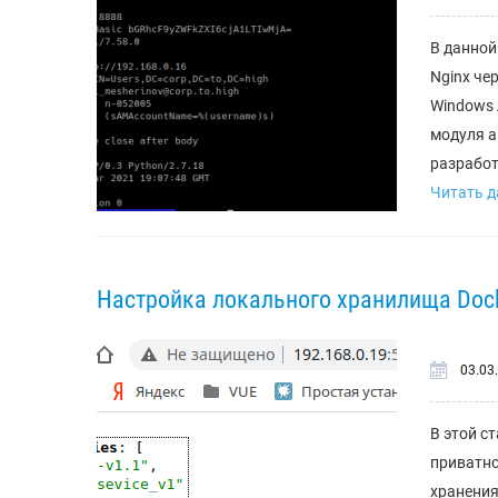
В данной
Nginx че
Windows A
модуля а
разработ
Читать да
Настройка локального хранилища Docke
03.03
В этой с
приватно
хранения