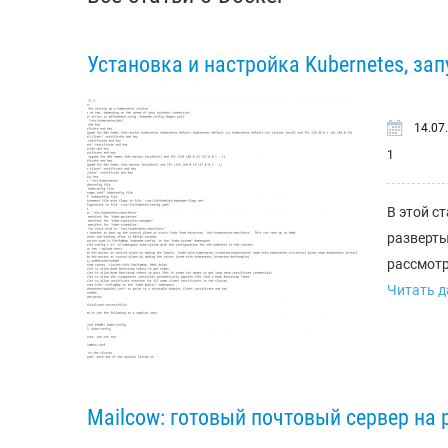
Установка и настройка Kubernetes, за
14.07
1
В этой с
разверты
рассмотр
Читать да
Mailcow: готовый почтовый сервер на 