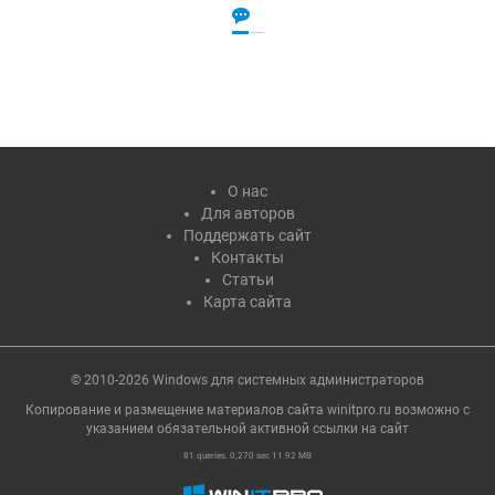
О нас
Для авторов
Поддержать сайт
Контакты
Статьи
Карта сайта
© 2010-2026 Windows для системных администраторов
Копирование и размещение материалов сайта winitpro.ru возможно с
указанием обязательной активной ссылки на cайт
81 queries. 0,270 sec 11.92 MB