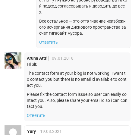
а. Но тут нужно на уровне руководства тако
й подход согласовывать и доводить до все
х.
Все остальное — это оттягивание неизбежн
ого исчерпания дискового пространства за
счет гигабайт мусора.
Ответить
Aruna Attri
09.01.2018
Hi Sir,
The contact form at your blog is not working. I want t
o contact you but there is no email id available to cont
act you.
Please fix the contact form issue so user can easily co
ntact you. Also, please share your email id so i can con
tact you.
Ответить
Yury
19.08.2021