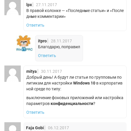
lpx
27.11.2017
В правой колонке — «Последн
ы
е статьи» и «После
дн
ы
е комментарии»
Ответить
itpro
28.11.2017
Благодарю, поправил
Ответить
mitya
30.11.2017
Добрый день! А будут ли статьи по групповым по
литикам для настройки
Windows 10
в корпоратив
ной среде по типу:
выключение фоновых приложений или настройка
параметров
конфиденциальности
?
Ответить
Faja Gobi
06.12.2017