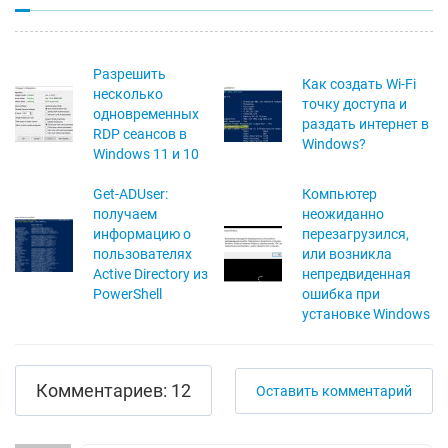
Разрешить
Как создать Wi-Fi
несколько
точку доступа и
одновременных
раздать интернет в
RDP сеансов в
Windows?
Windows 11 и 10
Get-ADUser:
Компьютер
получаем
неожиданно
информацию о
перезагрузился,
пользователях
или возникла
Active Directory из
непредвиденная
PowerShell
ошибка при
установке Windows
Комментариев: 12
Оставить комментарий