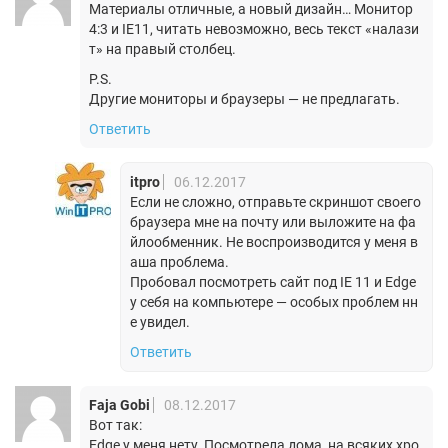
Материалы отличные, а новый дизайн… Монитор
4:3 и IE11, читать невозможно, весь текст «налази
т» на правый столбец.
P.S.
Другие мониторы и браузеры — не предлагать.
Ответить
itpro
06.12.2017
Если не сложно, отправьте скриншот своего
браузера мне на почту или выложите на фа
йлообменник. Не воспроизводится у меня в
аша проблема.
Пробовал посмотреть сайт под IE 11 и Edge
у себя на компьютере — особых проблем нн
е увидел.
Ответить
Faja Gobi
08.12.2017
Вот так:
Edge у меня нету. Посмотрела дома, на всяких хро