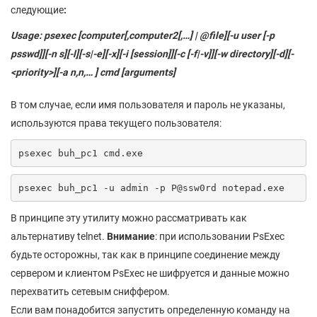
следующие
:
Usage: psexec [computer[,computer2[,…] | @file][-u user [-p
psswd]][-n s][-l][-s|-e][-x][-i [session]][-c [-f|-v]][-w directory][-d][-
<priority>][-a n,n,… ] cmd [arguments]
В том случае, если имя пользователя и пароль не указаны,
используются права текущего пользователя:
psexec buh_pc1 cmd.exe
psexec buh_pc1 -u admin -p P@ssw0rd notepad.exe
В принципе эту утилиту можно рассматривать как
альтернативу telnet.
Внимание
: при использовании PsExec
будьте осторожны, так как в принципе соединение между
сервером и клиентом PsExec не шифруется и данные можно
перехватить сетевым сниффером.
Если вам понадобится запустить определенную команду на