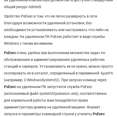
на удаленном компьютере должен быть доступен стандартный
общий ресурс Admin$.
Удобство PsExec в том, что ее легко развернуть в сети
благодаря возможности удаленной установки, без
необходимости устанавливать или настраивать что-либо на
каждом. На удаленном ПК PsExec работает в виде службы
Windows с таким же именем.
PsExec
очень удобна при выполнении множества задач по
обслуживанию и администрированию удаленных рабочих
станций и серверов. Устанавливать ее не нужно, можно просто
скопировать ее в каталог, определенный в переменной
%
path
%
(например, C:WindowsSystem32).
При запуске команд через
PsExec
на удаленном ПК запустится служба PsExec
(исполняемый файл system32psexesvc.exe), соответственно
для нормальной работы вам понадобятся права
администратора домена на удаленной машине. Формат
запуска и параметры командной строки у утилиты
PsExec