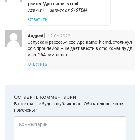
psexec \\pc-name -s cmd
где «-s » — запуск от SYSTEM
Ответить
Андрей
12.04.2022
Запускаю psexec64.exe \\pc-name -h cmd, столкнул
ся с проблемой — не дает ввести в cmd команду дл
инее 254 символов.
Ответить
Оставить комментарий
Ваш e-mail не будет опубликован.
Обязательные поля
помечены
*