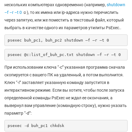
нескольких компьютерах одновременно (например,
shutdown
–f –r –t 0
☺), то их имена или ip-адреса нужно перечислить
через запятую, или же поместить в текстовый файл, который
выбрать в качестве одного их параметров утилиты PsExec..
psexec buh_pc1, buh_pc2 shutdown –f –r –t 0
psexec @c:list_of_buh_pc.txt shutdown –f –r –t 0
При использовании ключа “-c” указанная программа сначала
скопируется с вашего ПК на удаленный, а потом выполнится.
Ключ “-i” заставляет указанную команду запустится в
интерактивном режиме. Если вы хотите, чтобы после запуска
определенной команды PsExec не ждал ее окончания, а
вывернул вам управление (командную строку), нужно указать
параметр “-d”:
psexec -d buh_pc1 chkdsk