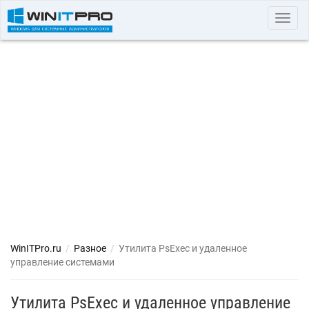
Toggl
navig
WinITPro.ru
/
Разное
/
Утилита PsExec и удаленное
управление системами
Утилита PsExec и удаленное управление