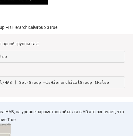
up –IsHierarchicalGroup $True
 одной группы так:
lse
l/HAB | Set-Group –IsHierarchicalGroup $False
а HAB, на уровне параметров объекта в AD это означает, что
ие True.