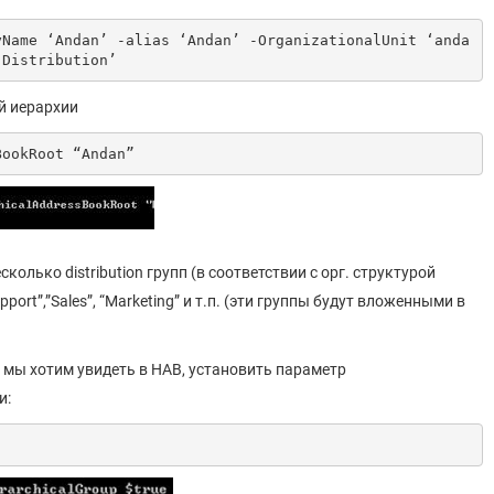
yName ‘Andan’ -alias ‘Andan’ -OrganizationalUnit ‘anda
‘Distribution’
й иерархии
BookRoot “Andan”
лько distribution групп (в соответствии с орг. структурой
upport”,”Sales”, “Marketing” и т.п. (эти группы будут вложенными в
 мы хотим увидеть в HAB, установить параметр
и: