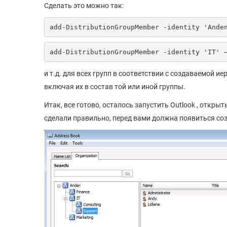
Сделать это можно так:
add-DistributionGroupMember -identity 'Ande
add-DistributionGroupMember -identity 'IT' 
и т.д. для всех групп в соответствии с создаваемой 
включая их в состав той или иной группы.
Итак, все готово, осталось запустить Outlook , открыт
сделали правильно, перед вами должна появиться со