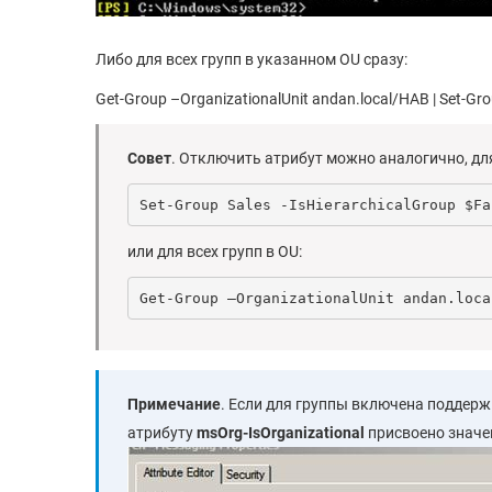
Либо для всех групп в указанном OU сразу:
Get-Group –OrganizationalUnit andan.local/HAB | Set-Gro
Совет
. Отключить атрибут можно аналогично, для
Set-Group Sales -IsHierarchicalGroup $Fa
или для всех групп в OU:
Get-Group –OrganizationalUnit andan.loca
Примечание
. Если для группы включена поддержк
атрибуту
msOrg-IsOrganizational
присвоено значен