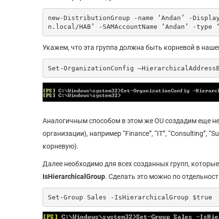
new-DistributionGroup -name ‘Andan’ -Displa
n.local/HAB’ -SAMAccountName ‘Andan’ -type 
Укажем, что эта группа должна быть корневой в наше
Set-OrganizationConfig –HierarchicalAddress
Аналогичным способом в этом же OU создадим еще неско
организации), например “Finance”, “IT”, “Consulting”, “S
корневую).
Далее необходимо для всех созданных групп, которые
IsHierarchicalGroup
. Сделать это можно по отдельност
Set-Group Sales -IsHierarchicalGroup $true