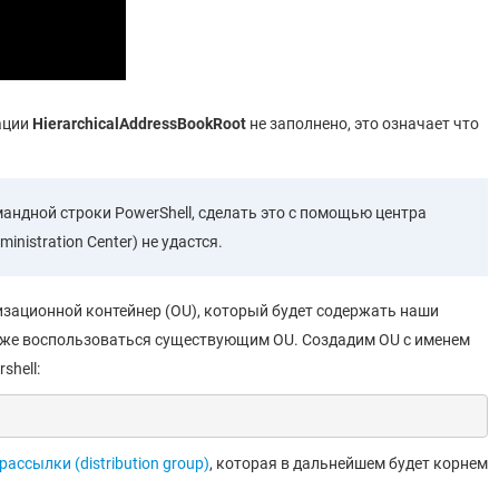
рации
HierarchicalAddressBookRoot
не заполнено, это означает что
андной строки PowerShell, сделать это с помощью центра
istration Center) не удастся.
низационной контейнер (OU), который будет содержать наши
акже воспользоваться существующим OU. Создадим OU с именем
shell:
рассылки (distribution group)
, которая в дальнейшем будет корнем