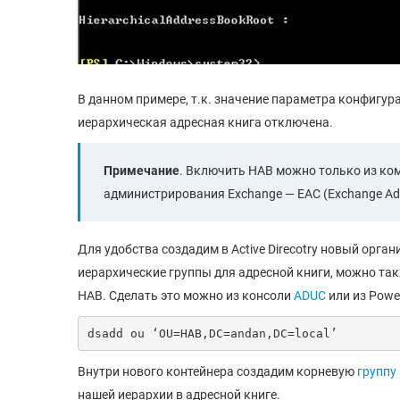
В данном примере, т.к. значение параметра конфигу
иерархическая адресная книга отключена.
Примечание
. Включить HAB можно только из ком
администрирования Exchange — EAC (Exchange Admin
Для удобства создадим в Active Direcotry новый орга
иерархические группы для адресной книги, можно т
HAB. Сделать это можно из консоли
ADUC
или из Power
dsadd ou ‘OU=HAB,DC=andan,DC=local’
Внутри нового контейнера создадим корневую
группу 
нашей иерархии в адресной книге.