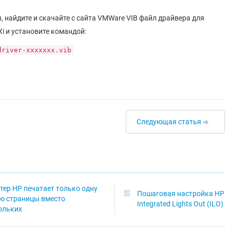
, найдите и скачайте с сайта VMWare VIB файл драйвера для
Xi и установите командой:
driver-xxxxxxx.vib
Следующая статья
тер HP печатает только одну
Пошаговая настройка HP
ю страницы вместо
Integrated Lights Out (ILO)
ольких