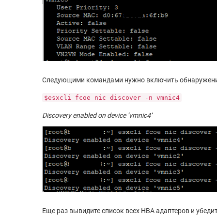
Следующими командами нужно включить обнаружение 
$esxcli fcoe nic discover -n vmnic4
Discovery enabled on device ‘vmnic4’
Еще раз вывидите список всех HBA адаптеров и убедит