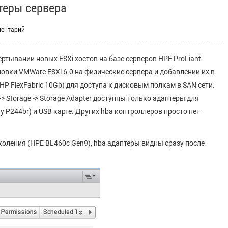
теры сервера
ментарий
ртывании новых ESXi хостов на базе серверов HPE ProLiant
овки VMWare ESXi 6.0 на физические сервера и добавлении их в
(HP FlexFabric 10Gb) для доступа к дисковым полкам в SAN сети.
> Storage -> Storage Adapter доступны только адаптеры для
y P244br) и USB карте. Других hba контроллеров просто нет
коления (HPE BL460c Gen9), hba адаптеры видны сразу после