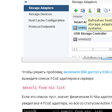
Чтобы решить проблему,
включите SSH доступ к ESXi 
выведите список FCoE адаптеров в сервере:
$esxcli fcoe nic list
Если это список пуст, значит физические fc hba адапт
увидел все 4 FCoE адаптера, но все со статусом Active: f