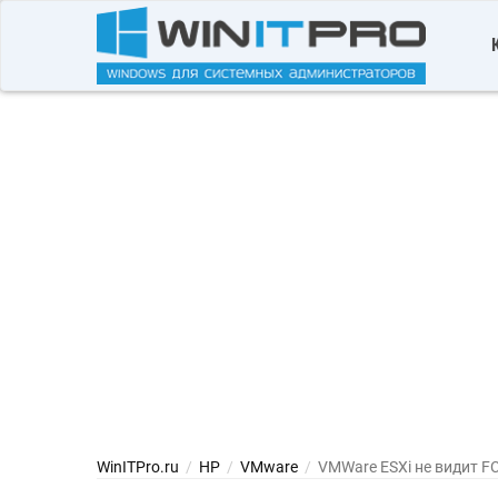
WinITPro.ru
/
HP
/
VMware
/
VMWare ESXi не видит F