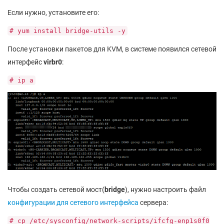
Если нужно, установите его:
# yum install bridge-utils -y
После установки пакетов для KVM, в системе появился сетевой
интерфейс
virbr0
:
# ip a
Чтобы создать сетевой мост(
bridge
), нужно настроить файл
конфигурации для сетевого интерфейса
сервера:
# cp /etc/sysconfig/network-scripts/ifcfg-enp1s0f0