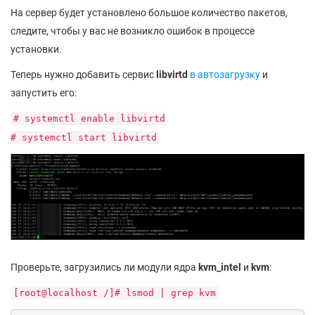
На сервер будет установлено большое количество пакетов,
следите, чтобы у вас не возникло ошибок в процессе
установки.
Теперь нужно добавить сервис
libvirtd
в автозагрузку
и
запустить его:
# systemctl enable libvirtd
# systemctl start libvirtd
Проверьте, загрузились ли модули ядра
kvm_intel
и
kvm
:
[root@localhost /]# lsmod | grep kvm