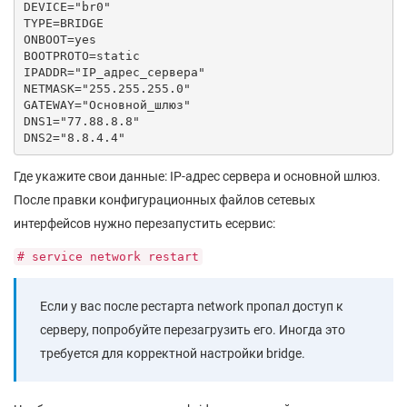
DEVICE="br0"

TYPE=BRIDGE

ONBOOT=yes

BOOTPROTO=static

IPADDR="IP_адрес_сервера"

NETMASK="255.255.255.0"

GATEWAY="Основной_шлюз"

DNS1="77.88.8.8"

DNS2="8.8.4.4"
Где укажите свои данные: IP-адрес сервера и основной шлюз.
После правки конфигурационных файлов сетевых
интерфейсов нужно перезапустить есервис:
# service network restart
Если у вас после рестарта network пропал доступ к
серверу, попробуйте перезагрузить его. Иногда это
требуется для корректной настройки bridge.