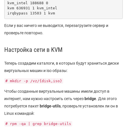
kvm_intel 188688 0

kvm 636931 1 kvm_intel

irqbypass 13503 1 kvm
Если у вас ничего не выводится, перезагрузите сервер и
проверьте повторно.
Настройка сети в KVM
Теперь создадим каталоги, в которых будут храниться диски
виртуальных машин и iso образы:
# mkdir -p /vz/{disk,iso}
Чтобы созданные виртуальные машины имели доступ в
интернет, нам нужно настроить сеть через
bridge
. Для этого
потребуется пакет
bridge-utils
, проверьте установлен ли он в
Linux командой:
# rpm -qa | grep bridge-utils