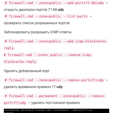
—
# firewall-cmd --zone=public --add-port=77-88/udp
открыть диапазон портов 77-88
udp
—
# firewall-cmd --zone=public --list-ports
проверить список разрешенных портов
Заблокировать/разрешить ICMP ответы:
# firewall-cmd --zone=public --add-icmp-block=echo-
reply
# firewall-cmd --zone= public --remove-icmp-
block=echo-reply
Удалить добавленный порт:
—
# firewall-cmd --zone=public --remove-port=77/udp
удалить временное правило 77
udp
# firewall-cmd --permanent --zone=public --remove-
— удалить постоянное правило
port=77/udp