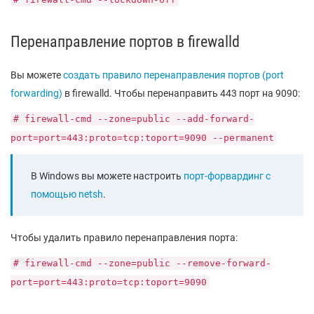
Перенаправление портов в firewalld
Вы можете
создать правило перенаправления портов (port
forwarding)
в firewalld. Чтобы перенаправить 443 порт на 9090:
# firewall-cmd --zone=public --add-forward-
port=port=443:proto=tcp:toport=9090 --permanent
В Windows вы можете настроить
порт-форвардинг с
помощью netsh
.
Чтобы удалить правило перенаправления порта:
# firewall-cmd --zone=public --remove-forward-
port=port=443:proto=tcp:toport=9090