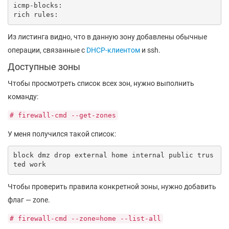
icmp-blocks:

rich rules:
Из листинга видно, что в данную зону добавлены обычные
операции, связанные с
DHCP-клиентом
и ssh.
Доступные зоны
Чтобы просмотреть список всех зон, нужно выполнить
команду:
# firewall-cmd --get-zones
У меня получился такой список:
block dmz drop external home internal public trus
ted work
Чтобы проверить правила конкретной зоны, нужно добавить
флаг — zone.
# firewall-cmd --zone=home --list-all