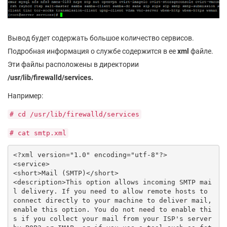
Вывод будет содержать большое количество сервисов.
Подробная информация о службе содержится в ее
xml
файле.
Эти файлы расположены в директории
/usr/lib/firewalld/services.
Например:
# cd /usr/lib/firewalld/services
# cat smtp.xml
<?xml version="1.0" encoding="utf-8"?>

<service>

<short>Mail (SMTP)</short>

<description>This option allows incoming SMTP mai
l delivery. If you need to allow remote hosts to 
connect directly to your machine to deliver mail, 
enable this option. You do not need to enable thi
s if you collect your mail from your ISP's server 