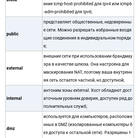
ение icmp-host-prohibited для Ipv4 или icmp6
-adm-prohibited для Ipv6;
представляет общественные, недоверенны
е сети. Можно разрешать избранные входя
public
щие соединения в индивидуальном порядк
е;
внешние сети при использовании брандмау
эра в качестве шлюза. Она настроена для
external
маскирования NAT, поэтому ваша внутренн
яя сеть остается частной, но доступной;
антоним зоны external. Хост обладают дост
internal
аточным уровнем доверия, доступен ряд до
полнительных служб;
используется для компьютеров, расположе
нных в DMZ (изолированные компьютеры б
dmz
ез доступа к остальной сети). Разрешены т