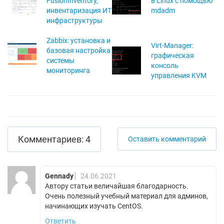
FusionInventory,
в Linux с помощью
инвентаризация ИТ
mdadm
инфраструктуры
Zabbix: установка и
Virt-Manager:
базовая настройка
графическая
системы
консоль
мониторинга
управления KVM
Комментариев: 4
Оставить комментарий
Gennady
24.06.2021
Автору статьи величайшая благодарность.
Очень полезный учебный материал для админов,
начинающих изучать CentOS.
Ответить