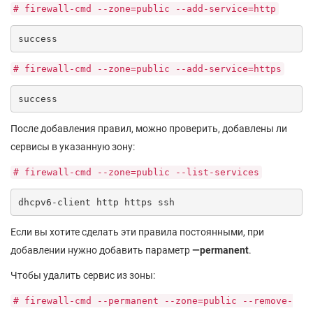
# firewall-cmd --zone=public --add-service=http
success
# firewall-cmd --zone=public --add-service=https
success
После добавления правил, можно проверить, добавлены ли
сервисы в указанную зону:
# firewall-cmd --zone=public --list-services
dhcpv6-client http https ssh
Если вы хотите сделать эти правила постоянными, при
добавлении нужно добавить параметр
—permanent
.
Чтобы удалить сервис из зоны:
# firewall-cmd --permanent --zone=public --remove-