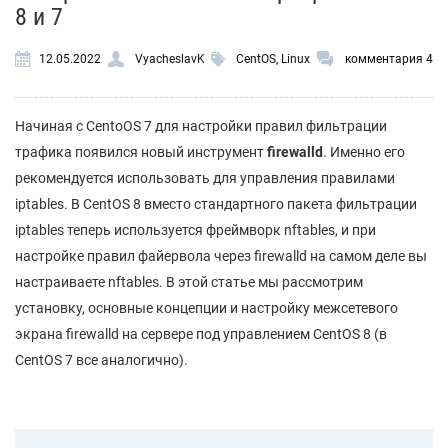
8 и 7
12.05.2022
VyacheslavK
CentOS
,
Linux
комментария 4
Начиная с CentoOS 7 для настройки правил фильтрации
трафика появился новый инструмент
firewalld
. Именно его
рекомендуется использовать для управления правилами
iptables. В CentOS 8 вместо стандартного пакета фильтрации
iptables теперь используется фреймворк nftables, и при
настройке правил файервола через firewalld на самом деле вы
настраиваете nftables. В этой статье мы рассмотрим
установку, основные концепции и настройку межсетевого
экрана firewalld на сервере под управлением CentOS 8 (в
CentOS 7 все аналогично).