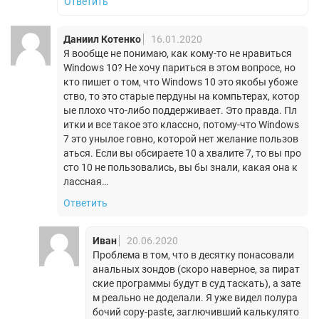
Ответить
Даниил Котенко
16.01.2020
Я вообще не понимаю, как кому-то не нравиться
Windows 10? Не хочу париться в этом вопросе, но
кто пишет о том, что Windows 10 это якобы убоже
ство, то это старые пердуны на компьтерах, котор
ые плохо что-либо поддерживает. Это правда. Пл
итки и все такое это классно, потому-что Windows
7 это унылое говно, которой нет желание пользов
аться. Если вы обсираете 10 а хвалите 7, то вы про
сто 10 не пользовались, вы бы знали, какая она к
лассная…
Ответить
Иван
20.06.2020
Проблема в том, что в десятку понасовали
анальных зондов (скоро наверное, за пират
ские программы будут в суд таскать), а зате
м реально не доделали. Я уже видел полура
бочий copy-paste, заглючивший калькулято