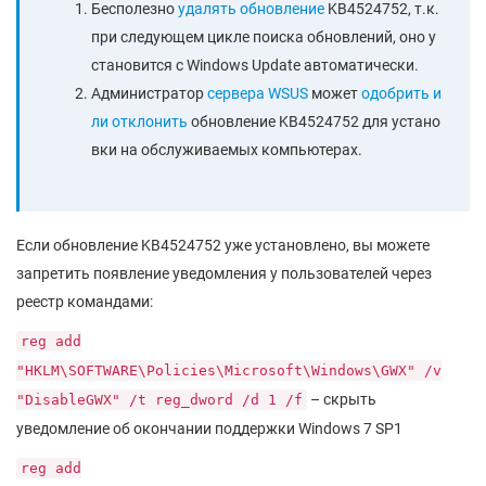
Бесполезно
удалять обновление
KB4524752, т.к.
при следующем цикле поиска обновлений, оно у
становится с Windows Update автоматически.
Администратор
сервера WSUS
может
одобрить и
ли отклонить
обновление KB4524752 для устано
вки на обслуживаемых компьютерах.
Если обновление KB4524752 уже установлено, вы можете
запретить появление уведомления у пользователей через
реестр командами:
reg add
"HKLM\SOFTWARE\Policies\Microsoft\Windows\GWX" /v
– скрыть
"DisableGWX" /t reg_dword /d 1 /f
уведомление об окончании поддержки Windows 7 SP1
reg add