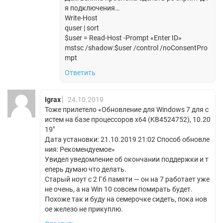
я подключения…
Write-Host
quser | sort
$user = Read-Host -Prompt «Enter ID»
mstsc /shadow:$user /control /noConsentPro
mpt
Ответить
Igrax
24.10.2019
Тоже прилетело «Обновление для Windows 7 для с
истем на базе процессоров x64 (KB4524752), 10.20
19″
Дата установки: ‎21.‎10.‎2019 21:02 Способ обновле
ния: Рекомендуемое»
Увидел уведомление об окончании поддержки и т
еперь думаю что делать.
Старый ноут с 2 Гб памяти — он на 7 работает уже
не очень, а на Win 10 совсем помирать будет.
Похоже так и буду на семерочке сидеть, пока нов
ое железо не прикуплю.