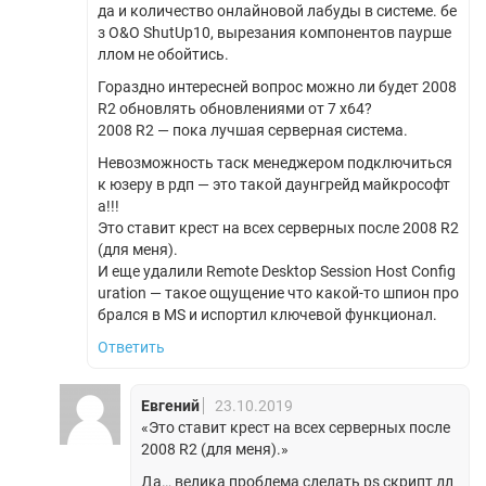
да и количество онлайновой лабуды в системе. бе
з O&O ShutUp10, вырезания компонентов паурше
ллом не обойтись.
Гораздно интересней вопрос можно ли будет 2008
R2 обновлять обновлениями от 7 x64?
2008 R2 — пока лучшая серверная система.
Невозможность таск менеджером подключиться
к юзеру в рдп — это такой даунгрейд майкрософт
а!!!
Это ставит крест на всех серверных после 2008 R2
(для меня).
И еще удалили Remote Desktop Session Host Config
uration — такое ощущение что какой-то шпион про
брался в MS и испортил ключевой функционал.
Ответить
Евгений
23.10.2019
«Это ставит крест на всех серверных после
2008 R2 (для меня).»
Да… велика проблема сделать ps скрипт дл