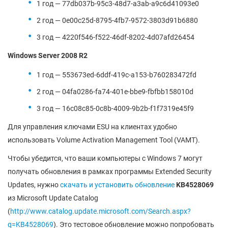
1 год — 77db037b-95c3-48d7-a3ab-a9c6d41093e0
2 год — 0e00c25d-8795-4fb7-9572-3803d91b6880
3 год — 4220f546-f522-46df-8202-4d07afd26454
Windows Server 2008 R2
1 год — 553673ed-6ddf-419c-a153-b760283472fd
2 год — 04fa0286-fa74-401e-bbe9-fbfbb158010d
3 год — 16c08c85-0c8b-4009-9b2b-f1f7319e45f9
Для управления ключами ESU на клиентах удобно
использовать Volume Activation Management Tool (VAMT).
Чтобы убедится, что ваши компьютеры с Windows 7 могут
получать обновления в рамках программы Extended Security
Updates, нужно
скачать и установить обновление
KB4528069
из Microsoft Update Catalog
(
http://www.catalog.update.microsoft.com/Search.aspx?
q=KB4528069
). Это тестовое обновление можно попробовать