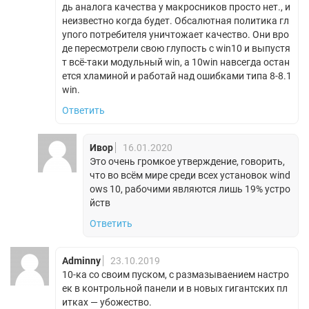
дь аналога качества у макросников просто нет., и
неизвестно когда будет. Обсалютная политика гл
упого потребителя уничтожает качество. Они вро
де пересмотрели свою глупость с win10 и выпустя
т всё-таки модульный win, а 10win навсегда остан
ется хламиной и работай над ошибками типа 8-8.1
win.
Ответить
Ивор
16.01.2020
Это очень громкое утверждение, говорить,
что во всём мире среди всех установок wind
ows 10, рабочими являются лишь 19% устро
йств
Ответить
Adminny
23.10.2019
10-ка со своим пуском, с размазываением настро
ек в контрольной панели и в новых гигантских пл
итках — убожество.