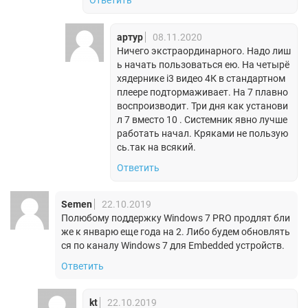
Ответить
артур
08.11.2020
Ничего экстраординарного. Надо лиш
ь начать пользоваться ею. На четырё
хядернике i3 видео 4К в стандартном
плеере подтормаживает. На 7 плавно
воспроизводит. Три дня как установи
л 7 вместо 10 . Системник явно лучше
работать начал. Кряками не пользую
сь.так на всякий.
Ответить
Semen
22.10.2019
Полюбому поддержку Windows 7 PRO продлят бли
же к январю еще года на 2. Либо будем обновлять
ся по каналу Windows 7 для Embedded устройств.
Ответить
kt
22.10.2019