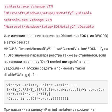
schtasks.exe /change /TN
“Microsoft\Windows\Setup\EOSNotify” /Disable
schtasks.exe /change /TN
“Microsoft\Windows\Setup\EOSNotify2” /Disable
Или изменив значение параметра
DiscontinueEOS
(тип DWORD)
в ветке реестра
HKCU\Software\Microsoft\Windows\CurrentVersion\EOSNotify на
1
. Это значение параметра реестра также выставляется, если
вы нажали на кнопку “
Don
’t
remind
me
again
” в окне
уведомления. Можно создать и применить такой
disableEOS.reg файл:
Windows Registry Editor Version 5.00

[HKEY_CURRENT_USER\Software\Microsoft\Windows\Cur
rentVersion\EOSNotify]

При нажатии на кнопку «Remind me later» уведомление