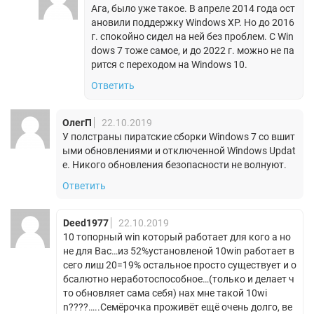
Ага, было уже такое. В апреле 2014 года ост
ановили поддержку Windows XP. Но до 2016
г. спокойно сидел на ней без проблем. С Win
dows 7 тоже самое, и до 2022 г. можно не па
рится с переходом на Windows 10.
Ответить
ОлегП
22.10.2019
У полстраны пиратские сборки Windows 7 со вшит
ыми обновлениями и отключенной Windows Updat
e. Никого обновления безопасности не волнуют.
Ответить
Deed1977
22.10.2019
10 топорный win который работает для кого а но
не для Вас…из 52%установленой 10win работает в
сего лиш 20=19% остальное просто существует и о
бсалютно неработоспособное…(только и делает ч
то обновляет сама себя) нах мне такой 10wi
n????…..Семёрочка проживёт ещё очень долго, ве