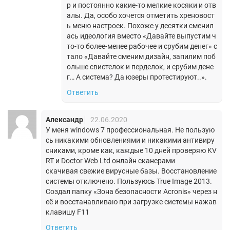
р и постоянно какие-то мелкие косяки и отв
алы. Да, особо хочется отметить хреновост
ь меню настроек. Похоже у десятки сменил
ась идеология вместо «Давайте выпустим ч
то-то более-менее рабочее и срубим денег» с
тало «Давайте сменим дизайн, запилим поб
ольше свистелок и перделок, и срубим дене
г… А система? Да юзеры протестируют..».
Ответить
Александр
22.06.2020
У меня windows 7 профессиональная. Не пользую
сь никакими обновлениями и никакими антивиру
сниками, кроме как, каждые 10 дней проверяю KV
RT и Doctor Web Ltd онлайн сканерами
скачивая свежие вирусные базы. Восстановление
системы отключено. Пользуюсь True Image 2013.
Создал папку «Зона безопасности Acronis» через н
её и восстанавливаю при загрузке системы нажав
клавишу F11
Ответить