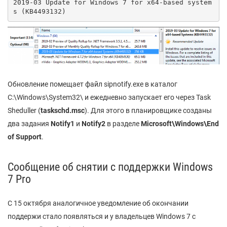
2019-03 Update for Windows 7 for x64-based system
s (KB4493132)
Обновление помещает файл sipnotify.exe в каталог
C:\Windows\System32\ и ежедневно запускает его через Task
Sheduller (
taskschd.msc
). Для этого в планировщике созданы
два задания
Notify
1
и
Notify
2
в разделе
Microsoft
\Windows
\End
of
Support
.
Сообщение об снятии с поддержки Windows
7 Pro
С 15 октября аналогичное уведомление об окончании
поддержи стало появляться и у владельцев Windows 7 с