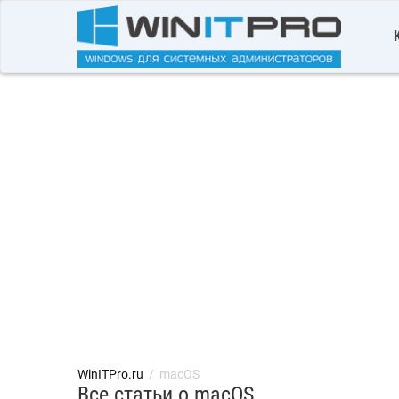
WinITPro.ru
/
macOS
Все статьи о macOS