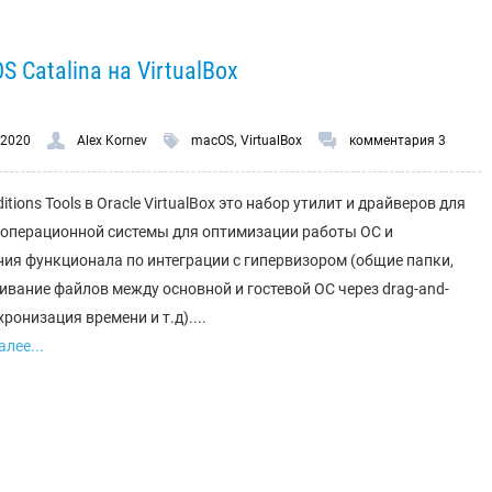
S Catalina на VirtualBox
,
.2020
Alex Kornev
macOS
VirtualBox
комментария 3
itions Tools в Oracle VirtualBox это набор утилит и драйверов для
 операционной системы для оптимизации работы ОС и
ия функционала по интеграции с гипервизором (общие папки,
ивание файлов между основной и гостевой ОС через drag-and-
хронизация времени и т.д)....
лее...