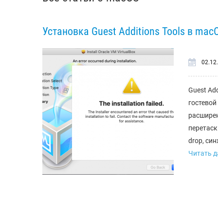
Установка Guest Additions Tools в macO
02.12
Guest Add
гостевой
расширен
перетаск
drop, син
Читать да