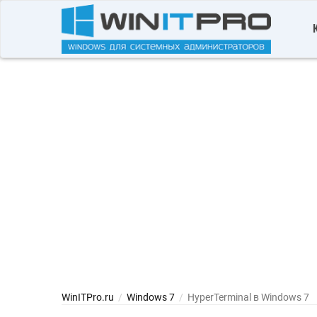
WinITPro.ru
/
Windows 7
/
HyperTerminal в Windows 7