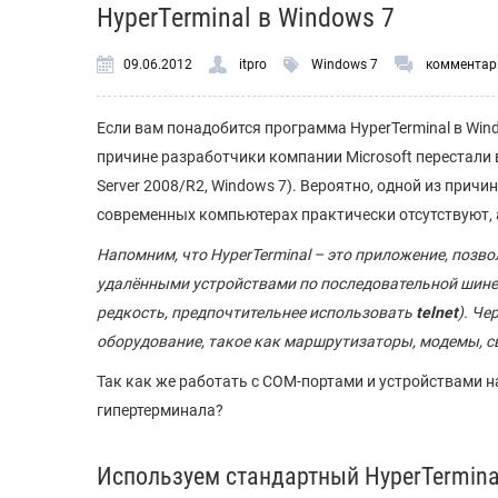
HyperTerminal в Windows 7
09.06.2012
itpro
Windows 7
комментар
Если вам понадобится программа HyperTerminal в Windo
причине разработчики компании Microsoft перестали в
Server 2008/R2, Windows 7). Вероятно, одной из причи
современных компьютерах практически отсутствуют, 
Напомним, что HyperTerminal – это приложение, поз
удалёнными устройствами по последовательной шине (R
редкость, предпочтительнее использовать
telnet
). Ч
оборудование, такое как маршрутизаторы, модемы, сви
Так как же работать с COM-портами и устройствами на
гипертерминала?
Используем стандартный HyperTermina