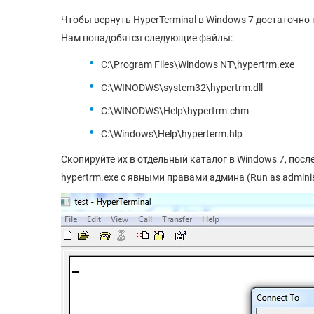
Чтобы вернуть HyperTerminal в Windows 7 достаточн
Нам понадобятся следующие файлы:
C:\Program Files\Windows NT\hypertrm.exe
C:\WINODWS\system32\hypertrm.dll
C:\WINODWS\Help\hypertrm.chm
C:\Windows\Help\hyperterm.hlp
Скопируйте их в отдельный каталог в Windows 7, посл
hypertrm.exe с явными правами админа (Run as admini