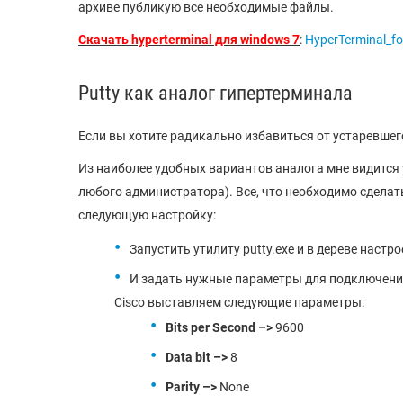
архиве публикую все необходимые файлы.
Скачать hyperterminal для windows 7
:
HyperTerminal_fo
Putty как аналог гипертерминала
Если вы хотите радикально избавиться от устаревшего
Из наиболее удобных вариантов аналога мне видится у
любого администратора). Все, что необходимо сдела
следующую настройку:
Запустить утилиту putty.exe и в дереве настр
И задать нужные параметры для подключени
Cisco выставляем следующие параметры:
Bits per Second –>
9600
Data bit –>
8
Parity –>
None