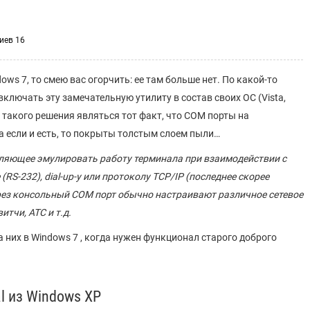
иев 16
ws 7, то смею вас огорчить: ее там больше нет. По какой-то
ключать эту замечательную утилиту в состав своих ОС (Vista,
н такого решения являться тот факт, что COM порты на
а если и есть, то покрыты толстым слоем пыли…
воляющее эмулировать работу терминала при взаимодействии с
S-232), dial-up-у или протоколу TCP/IP (последнее скорее
ерез консольный COM порт обычно настраивают различное сетевое
тчи, АТС и т.д.
 них в Windows 7 , когда нужен функционал старого доброго
l из Windows XP