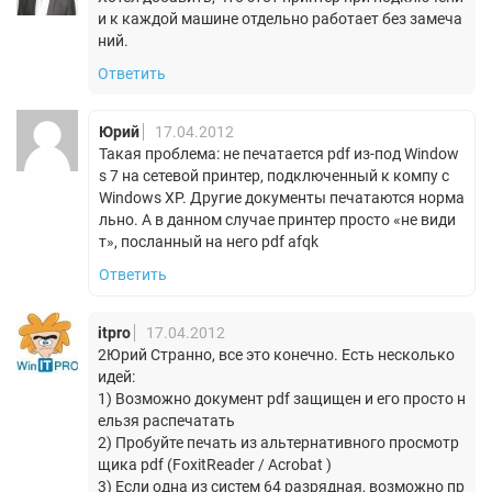
и к каждой машине отдельно работает без замеча
ний.
Ответить
Юрий
17.04.2012
Такая проблема: не печатается pdf из-под Window
s 7 на сетевой принтер, подключенный к компу с
Windows XP. Другие документы печатаются норма
льно. А в данном случае принтер просто «не види
т», посланный на него pdf afqk
Ответить
itpro
17.04.2012
2Юрий Странно, все это конечно. Есть несколько
идей:
1) Возможно документ pdf защищен и его просто н
ельзя распечатать
2) Пробуйте печать из альтернативного просмотр
щика pdf (FoxitReader / Acrobat )
3) Если одна из систем 64 разрядная, возможно пр