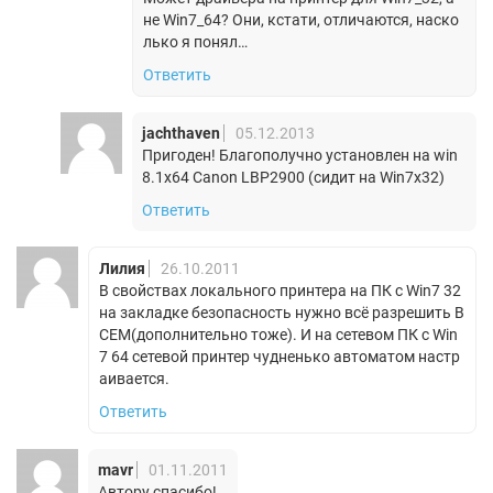
не Win7_64? Они, кстати, отличаются, наско
лько я понял…
Ответить
jachthaven
05.12.2013
Пригоден! Благополучно установлен на win
8.1х64 Canon LBP2900 (сидит на Win7x32)
Ответить
Лилия
26.10.2011
В свойствах локального принтера на ПК с Win7 32
на закладке безопасность нужно всё разрешить В
СЕМ(дополнительно тоже). И на сетевом ПК с Win
7 64 сетевой принтер чудненько автоматом настр
аивается.
Ответить
mavr
01.11.2011
Автору спасибо!