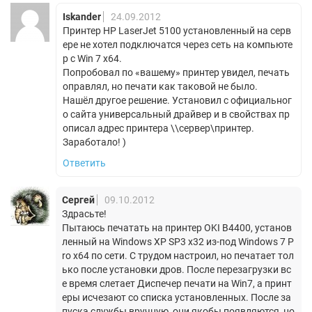
Iskander
24.09.2012
Принтер HP LaserJet 5100 установленный на серв
ере не хотел подключатся через сеть на компьюте
р с Win 7 x64.
Попробовал по «вашему» принтер увидел, печать
оправлял, но печати как таковой не было.
Нашёл другое решение. Установил с официальног
о сайта универсальный драйвер и в свойствах пр
описал адрес принтера \\сервер\принтер.
Заработало! )
Ответить
Сергей
09.10.2012
Здрасьте!
Пытаюсь печатать на принтер OKI B4400, установ
ленный на Windows XP SP3 x32 из-под Windows 7 P
ro x64 по сети. С трудом настроил, но печатает тол
ько после установки дров. После перезагрузки вс
е время слетает Диспечер печати на Win7, а принт
еры исчезают со списка установленных. После за
пуска службы вручную, они якобы появляются, но