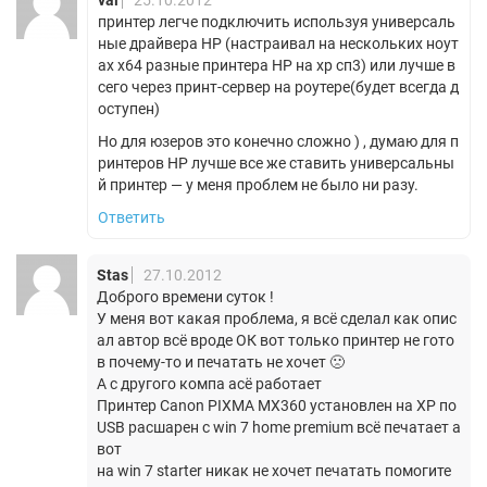
val
25.10.2012
принтер легче подключить используя универсаль
ные драйвера НР (настраивал на нескольких ноут
ах х64 разные принтера НР на хр сп3) или лучше в
сего через принт-сервер на роутере(будет всегда д
оступен)
Но для юзеров это конечно сложно ) , думаю для п
ринтеров НР лучше все же ставить универсальны
й принтер — у меня проблем не было ни разу.
Ответить
Stas
27.10.2012
Доброго времени суток !
У меня вот какая проблема, я всё сделал как опис
ал автор всё вроде ОК вот только принтер не гото
в почему-то и печатать не хочет 🙁
А с другого компа асё работает
Принтер Canon PIXMA MX360 установлен на ХР по
USB расшарен с win 7 home premium всё печатает а
вот
на win 7 starter никак не хочет печатать помогите