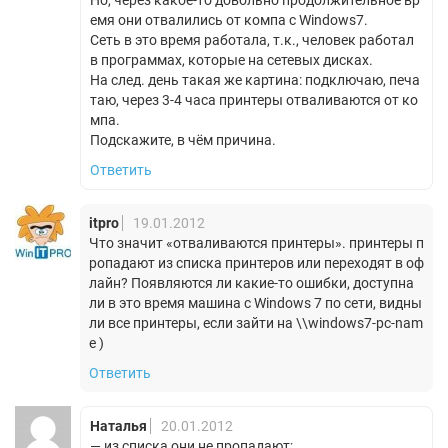
Но, через какое-то довольно продолжительное вр
емя они отвалились от компа с Windows7.
Сеть в это время работала, т.к., человек работал
в программах, которые на сетевых дисках.
На след. день такая же картина: подключаю, печа
таю, через 3-4 часа принтеры отваливаются от ко
мпа.
Подскажите, в чём причина.
Ответить
itpro
19.01.2012
Что значит «отваливаются принтеры». принтеры п
ропадают из списка принтеров или переходят в оф
лайн? Появляются ли какие-то ошибки, доступна
ли в это время машина с Windows 7 по сети, видны
ли все принтеры, если зайти на \\windows7-pc-nam
e )
Ответить
Наталья
20.01.2012
— из списка они не пропадают;