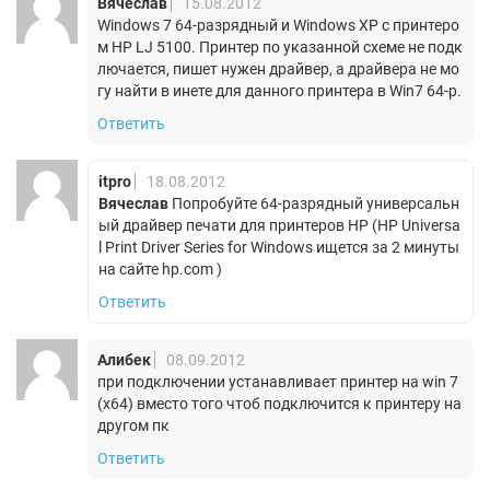
Вячеслав
15.08.2012
Windows 7 64-разрядный и Windows XP c принтеро
м HP LJ 5100. Принтер по указанной схеме не подк
лючается, пишет нужен драйвер, а драйвера не мо
гу найти в инете для данного принтера в Win7 64-р.
Ответить
itpro
18.08.2012
Вячеслав
Попробуйте 64-разрядный универсальн
ый драйвер печати для принтеров HP (HP Universa
l Print Driver Series for Windows ищется за 2 минуты
на сайте hp.com )
Ответить
Алибек
08.09.2012
при подключении устанавливает принтер на win 7
(x64) вместо того чтоб подключится к принтеру на
другом пк
Ответить