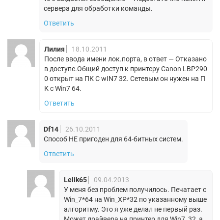
сервера для обработки команды.
Ответить
Лилия
18.10.2011
После ввода имени лок.порта, в ответ — Отказано
в доступе.Общий доступ к принтеру Canon LBP290
0 открыт на ПК С wIN7 32. Сетевым он нужен на П
К с Win7 64.
Ответить
Df14
26.10.2011
Способ НЕ пригоден для 64-битных систем.
Ответить
Lelik65
09.04.2013
У меня без проблем получилось. Печатает с
Win_7*64 на Win_XP*32 по указанному выше
алгоритму. Это я уже делал не первый раз.
Может драйвера на принтер для Win7_32, а