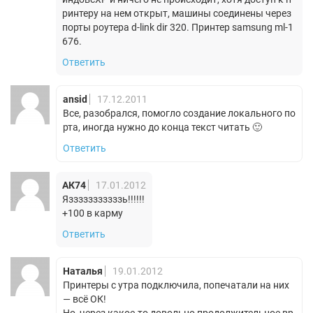
ринтеру на нем открыт, машины соединены через
порты роутера d-link dir 320. Принтер samsung ml-1
676.
Ответить
ansid
17.12.2011
Все, разобрался, помогло создание локального по
рта, иногда нужно до конца текст читать 🙂
Ответить
АК74
17.01.2012
Язззззззззззь!!!!!!
+100 в карму
Ответить
Наталья
19.01.2012
Принтеры с утра подключила, попечатали на них
— всё ОК!