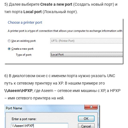
5) Далее выберите
Create
a
new
port
(Создать новый порт) и
тип порта
Local
port
(Локальный порт).
6) В диалоговом окне с с именем порта нужно указать UNC
путь к сетевому принтеру на XP. В нашем примере это
\\
Aseem\
HPXP
, где Aseem – сетевое имя машины с XP, а HPXP
– имя сетевого принтера на ней.