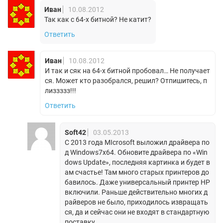
Иван
10.08.2012
Так как с 64-х битной? Не катит?
Ответить
Иван
10.08.2012
И так и сяк на 64-х битной пробовал… Не получает
ся. Может кто разобрался, решил? Отпишитесь, п
лиззззз!!!
Ответить
Soft42
03.05.2013
С 2013 года MIcrosoft выложил драйвера по
д Windows7x64. Обновите драйвера по «Win
dows Update», последняя картинка и будет в
ам счастье! Там много старых принтеров до
бавилось. Даже универсальный принтер HP
включили. Раньше действительно многих д
райверов не было, приходилось извращать
ся, да и сейчас они не входят в стандартную
поставку.