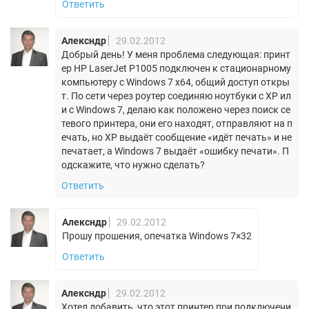
Ответить
Алексндр
29.02.2012
Добрый день! У меня проблема следующая: принт
ер HP LaserJet P1005 подключен к стационарному
компьютеру с Windows 7 x64, общий доступ откры
т. По сети через роутер соединяю ноутбуки с XP ил
и с Windows 7, делаю как положено через поиск се
тевого принтера, они его находят, отправляют на п
ечать, но ХР выдаёт сообщение «идёт печать» и не
печатает, а Windows 7 выдаёт «ошибку печати». П
одскажите, что нужно сделать?
Ответить
Алексндр
29.02.2012
Прошу прошения, опечатка Windows 7×32
Ответить
Алексндр
29.02.2012
Хотел добавить, что этот принтер при подключени