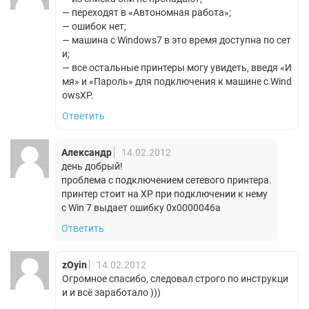
— переходят в «Автономная работа»;
— ошибок нет;
— машина с Windows7 в это время доступна по сет
и;
— все остальные принтеры могу увидеть, введя «И
мя» и «Пароль» для подключения к машине с Wind
owsXP.
Ответить
Александр
14.02.2012
день добрый!
проблема с подключением сетевого принтера.
принтер стоит на XP при подключении к нему
с Win 7 выдает ошибку 0х0000046а
Ответить
zOyin
14.02.2012
Огромное спасибо, следовал строго по инструкци
и и всё заработало )))