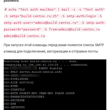
password
.
# echo "Test auth mailbox" | mail -v -s "Test auth"
-S smtp="build-centos.ru:25" -S smtp-auth=login -S
smtp-auth-user="admin@build-centos.ru" -S smtp-auth-
password="password" -S from=admin@build-centos.ru
admin@build-centos.ru
При запуске этой команды перед вами появятся список SMTP
команд для подключения, авторизации и отправки почты.