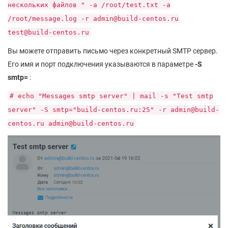
нескольких файлов " -a /root/test.txt -a
/root/message.log -r admin@build-centos.ru
test@build-centos.ru
Вы можете отправить письмо через конкретный SMTP сервер.
Его имя и порт подключения указываются в параметре
-S
smtp=
:
# echo "Messages smtp server" | mail -s "Test smtp
server" -S smtp="build-centos.ru:25" -r admin@build-
centos.ru admin@build-centos.ru