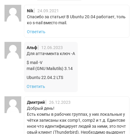
Nik
24.09.2021
Спасибо за статью! В Ubuntu 20.04 работает, толь
ко s-nail вместо mail.
Ответить
Альф
12.06.2023
Для аттачмента ключ -A
$ mail -V
mail (GNU Mailutils) 3.14
Ubuntu 22.04.2 LTS
Ответить
Дмитрий
26.12.2023
Добрый день!
Есть компы в рабочих группах, у них локальные у
чётки записаны как comp1, comp2 и т.д. Единтсве
нное что идентифицирует людей за ними, это почт
овый клиент (Thunderbird). Необходимо выдернут