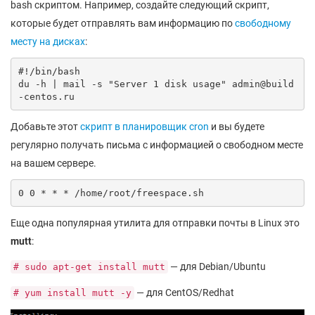
bash скриптом. Например, создайте следующий скрипт,
которые будет отправлять вам информацию по
свободному
месту на дисках
:
#!/bin/bash

du -h | mail -s "Server 1 disk usage" admin@build
-centos.ru
Добавьте этот
скрипт в планировщик cron
и вы будете
регулярно получать письма с информацией о свободном месте
на вашем сервере.
0 0 * * * /home/root/freespace.sh
Еще одна популярная утилита для отправки почты в Linux это
mutt
:
— для Debian/Ubuntu
# sudo apt-get install mutt
— для CentOS/Redhat
# yum install mutt -y