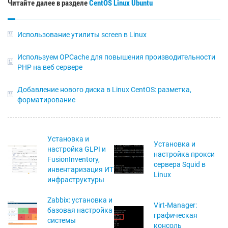
Читайте далее в разделе
CentOS
Linux
Ubuntu
Использование утилиты screen в Linux
Используем OPCache для повышения производительности
PHP на веб сервере
Добавление нового диска в Linux CentOS: разметка,
форматирование
Установка и
Установка и
настройка GLPI и
настройка прокси
FusionInventory,
сервера Squid в
инвентаризация ИТ
Linux
инфраструктуры
Zabbix: установка и
Virt-Manager:
базовая настройка
графическая
системы
консоль