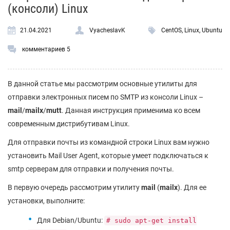
(консоли) Linux
21.04.2021
VyacheslavK
CentOS
,
Linux
,
Ubuntu
комментариев 5
В данной статье мы рассмотрим основные утилиты для
отправки электронных писем по SMTP из консоли Linux –
mail
/
mailx
/
mutt
. Данная инструкция применима ко всем
современным дистрибутивам Linux.
Для отправки почты из командной строки Linux вам нужно
установить Mail User Agent, которые умеет подключаться к
smtp серверам для отправки и получения почты.
В первую очередь рассмотрим утилиту
mail
(
mailx
). Для ее
установки, выполните:
Для Debian/Ubuntu:
# sudo apt-get install