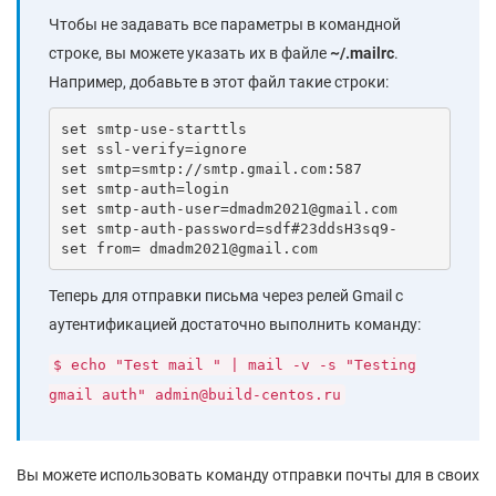
Чтобы не задавать все параметры в командной
строке, вы можете указать их в файле
~/.mailrc
.
Например, добавьте в этот файл такие строки:
set smtp-use-starttls

set ssl-verify=ignore

set smtp=smtp://smtp.gmail.com:587

set smtp-auth=login

set smtp-auth-user=dmadm2021@gmail.com

set smtp-auth-password=sdf#23ddsH3sq9-

set from= dmadm2021@gmail.com
Теперь для отправки письма через релей Gmail с
аутентификацией достаточно выполнить команду:
$ echo "Test mail " | mail -v -s "Testing
gmail auth" admin@build-centos.ru
Вы можете использовать команду отправки почты для в своих