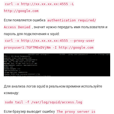
curl -x http://xx.xx.xx.xx:4555 -L
http://google.com
Если появляется ошибка
authentication required/
, значит нужно передать имя пользователя и
Access Denied
пароль для подключения к squid:
curl -x http://xx.xx.xx.xx:4555 --proxy-user
proxyuser1:TGFTM0xDVjNm -I http://google.com
Для анализа логов squid в реальном времени используйте
команду:
sudo tail -f /var/log/squid/access.log
Если браузер выводит ошибку
The proxy server is