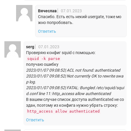
Вячеслав
07.01.2023
Спасибо. Есть есть некий usergate, тоже мо
жно попробовать.
Ответить
serg
07.01.2023
Проверяю конфиг squid с помощью:
squid -k parse
получаю ошибку
2023/01/07 09:08:52| ACL not found: authenticated
2023/01/07 09:08:52| Not currently OK to rewrite swa
p log.
2023/01/07 09:08:52| FATAL: Bungled /etc/squid/squi
d.conf line 11: http_access allow authenticated
В вашем случае список доступа authenticated не со
здан, поэтому из конфига нужно убрать строку:
http_access allow authenticated
Ответить