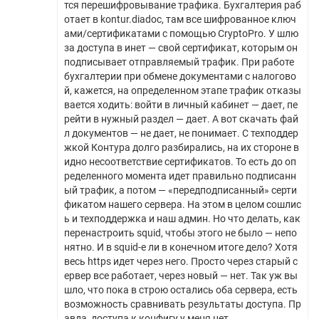
тся перешифровывание трафика. Бухгалтерия раб
отает в kontur.diadoc, там все шифрованное ключ
ами/сертификатами с помощью CryptoPro. У шлю
за доступа в инет — свой сертификат, которым он
подписывает отправляемый трафик. При работе
бухгалтерии при обмене документами с налогово
й, кажется, на определенном этапе трафик отказы
вается ходить: войти в личный кабинет — дает, пе
рейти в нужный раздел — дает. А вот скачать фай
л документов — не дает, не понимает. С техподдер
жкой Контура долго разбирались, на их стороне в
идно несоответствие сертификатов. То есть до оп
ределенного момента идет правильно подписанн
ый трафик, а потом — «передподписанный» серти
фикатом нашего сервера. На этом в целом сошлис
ь и техподдержка и наш админ. Но что делать, как
перенастроить squid, чтобы этого не было — непо
нятно. И в squid-е ли в конечном итоге дело? Хотя
весь https идет через него. Просто через старый с
ервер все работает, через новый — нет. Так уж вы
шло, что пока в строю остались оба сервера, есть
возможность сравнивать результаты доступа. Пр
авда, доступа к конфигу у меня нет.