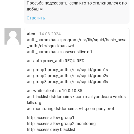
Просьба подсказать, если кто-то сталкивался с по
добным.
Ответить
alex
14.03.2024
auth_param basic program /usr/lib/squid/basic_ncsa
_auth /etc/squid/passwd
auth_param basic casesensitive off
acl auth proxy_auth REQUIRED
acl group1 proxy_auth «/etc/squid/group1»
acl group2 proxy_auth «/etc/squid/group2»
acl group3 proxy_auth «/etc/squid/group3»
acl white-client src 10.0.10.35
acl blacklist dstdomain vk.com mail.yandex.ru worlds
kills.org
acl monitoring dstdomain srv-hq.company.prof
http_access allow group1
http_access allow group2 monitoring
http_access deny blacklist