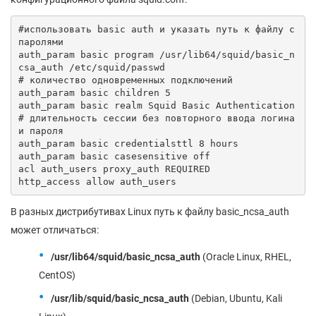
#использовать basic auth и указать путь к файлу с 
паролями

auth_param basic program /usr/lib64/squid/basic_n
csa_auth /etc/squid/passwd

# количество одновременных подключений

auth_param basic children 5

auth_param basic realm Squid Basic Authentication

# длительность сессии без повторного ввода логина 
и пароля

auth_param basic credentialsttl 8 hours

auth_param basic casesensitive off

acl auth_users proxy_auth REQUIRED

http_access allow auth_users
В разных дистрибутивах Linux путь к файлу basic_ncsa_auth
может отличаться:
/usr/lib64/squid/basic_ncsa_auth
(Oracle Linux, RHEL,
CentOS)
/usr/lib/squid/basic_ncsa_auth
(Debian, Ubuntu, Kali