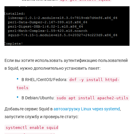
Если вы хотите использовать аутентификацию пользователей
в Squid, нужно дополнительно установить пакет:
В RHEL/CentOS/Fedora:
dnf -y install httpd-
tools
В Debian/Ubuntu:
sudo apt install apache2-utils
Добавьте сервис Squid в
автозагрузку Linux через systemd
,
запустите службу и проверьте статус:
systemctl enable squid