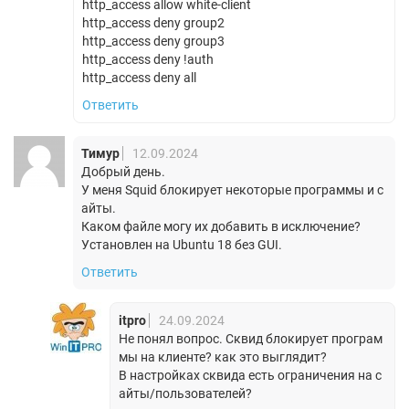
http_access allow white-client
http_access deny group2
http_access deny group3
http_access deny !auth
http_access deny all
Ответить
Тимур
12.09.2024
Добрый день.
У меня Squid блокирует некоторые программы и с
айты.
Каком файле могу их добавить в исключение?
Установлен на Ubuntu 18 без GUI.
Ответить
itpro
24.09.2024
Не понял вопрос. Сквид блокирует програм
мы на клиенте? как это выглядит?
В настройках сквида есть ограничения на с
айты/пользователей?