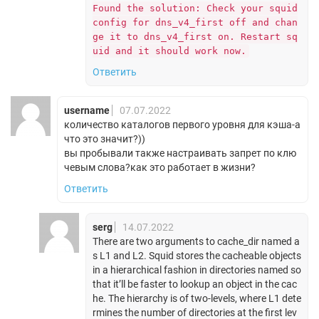
Found the solution: Check your squid
config for dns_v4_first off and chan
ge it to dns_v4_first on. Restart sq
uid and it should work now.
Ответить
username
07.07.2022
количество каталогов первого уровня для кэша-а
что это значит?))
вы пробывали также настраивать запрет по клю
чевым слова?как это работает в жизни?
Ответить
serg
14.07.2022
There are two arguments to cache_dir named a
s L1 and L2. Squid stores the cacheable objects
in a hierarchical fashion in directories named so
that it’ll be faster to lookup an object in the cac
he. The hierarchy is of two-levels, where L1 dete
rmines the number of directories at the first lev