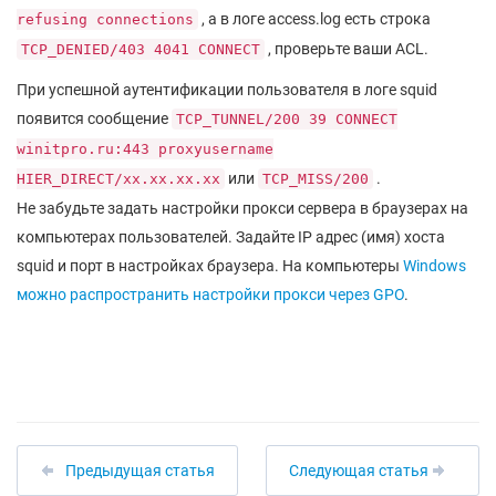
, а в логе access.log есть строка
refusing connections
, проверьте ваши ACL.
TCP_DENIED/403 4041 CONNECT
При успешной аутентификации пользователя в логе squid
появится сообщение
TCP_TUNNEL/200 39 CONNECT
winitpro.ru:443 proxyusername
или
.
HIER_DIRECT/xx.xx.xx.xx
TCP_MISS/200
Не забудьте задать настройки прокси сервера в браузерах на
компьютерах пользователей. Задайте IP адрес (имя) хоста
squid и порт в настройках браузера. На компьютеры
Windows
можно распространить настройки прокси через GPO
.
Предыдущая статья
Следующая статья