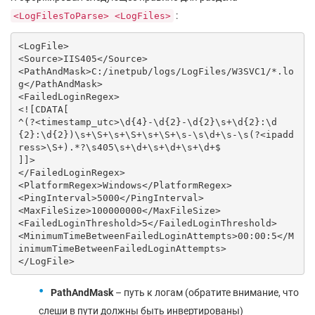
:
<LogFilesToParse> <LogFiles>
<LogFile>

<Source>IIS405</Source>

<PathAndMask>C:/inetpub/logs/LogFiles/W3SVC1/*.lo
g</PathAndMask>

<FailedLoginRegex>

<![CDATA[

^(?<timestamp_utc>\d{4}-\d{2}-\d{2}\s+\d{2}:\d
{2}:\d{2})\s+\S+\s+\S+\s+\S+\s-\s\d+\s-\s(?<ipadd
ress>\S+).*?\s405\s+\d+\s+\d+\s+\d+$

]]>

</FailedLoginRegex>

<PlatformRegex>Windows</PlatformRegex>

<PingInterval>5000</PingInterval>

<MaxFileSize>100000000</MaxFileSize>

<FailedLoginThreshold>5</FailedLoginThreshold>

<MinimumTimeBetweenFailedLoginAttempts>00:00:5</M
inimumTimeBetweenFailedLoginAttempts>

PathAndMask
– путь к логам (обратите внимание, что
слеши в пути должны быть инвертированы)