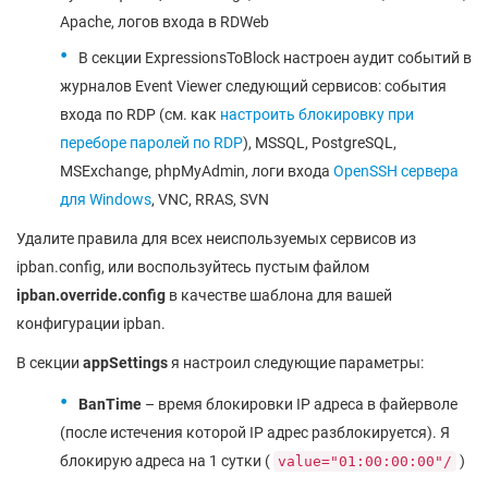
Apache, логов входа в RDWeb
В секции ExpressionsToBlock настроен аудит событий в
журналов Event Viewer следующий сервисов: события
входа по RDP (см. как
настроить блокировку при
переборе паролей по RDP
), MSSQL, PostgreSQL,
MSExchange, phpMyAdmin, логи входа
OpenSSH сервера
для Windows
, VNC, RRAS, SVN
Удалите правила для всех неиспользуемых сервисов из
ipban.config, или воспользуйтесь пустым файлом
ipban.override.config
в качестве шаблона для вашей
конфигурации ipban.
В секции
appSettings
я настроил следующие параметры:
BanTime
– время блокировки IP адреса в файерволе
(после истечения которой IP адрес разблокируется). Я
блокирую адреса на 1 сутки (
)
value="01:00:00:00"/