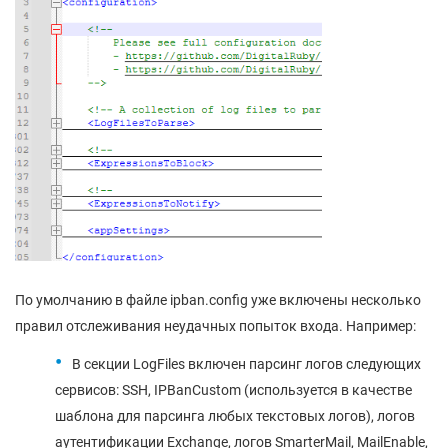
По умолчанию в файле ipban.config уже включены несколько
правил отслеживания неудачных попыток входа. Например:
В секции LogFiles включен парсинг логов следующих
сервисов: SSH, IPBanCustom (используется в качестве
шаблона для парсинга любых текстовых логов), логов
аутентификации Exchange, логов SmarterMail, MailEnable,