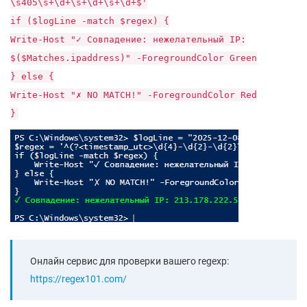
\s405\s+\d+\s+\d+\s+\d+$'
if ($logLine -match $regex) {
Write-Host "✓ Совпадение: нежелательный IP:
$($Matches.ipaddress)" -ForegroundColor Green
} else {
Write-Host "✗ NO MATCH!" -ForegroundColor Red
}
Онлайн сервис для проверки вашего regexp:
https://regex101.com/