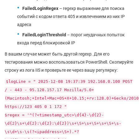
FailedLoginRegex
– regexp выражение для поиска
событий с кодом ответа 405 и извлечением из них IP
адреса
FailedLoginThreshold
– порог неудачных попыток
входа перед блокировкой IP
В вашем случае может быть другой regexp. Для его
тестирования можно воспользоваться PowerShell. Скопируйте
строку из лога IIS и проверьте ее через вашу регулярку:
$logLine = " 2025-12-08 19:37:39 192.168.0.100 POST
/ - 443 - 95.128.157.17 Mozilla/5.0+
(Macintosh;+Intel+Mac+OS+X+10.15;+rv:128.0)+Gecko/2010
https://123 405 0 1 172 "
$regex = '^(?<timestamp_utc>\d{4}-\d{2}-
\d{2}\s+\d{2}:\d{2}:\d{2})\s+\S+\s+\S+\s+\S+\s-
\s\d+\s-\s(?<ipaddress>\S+).*?