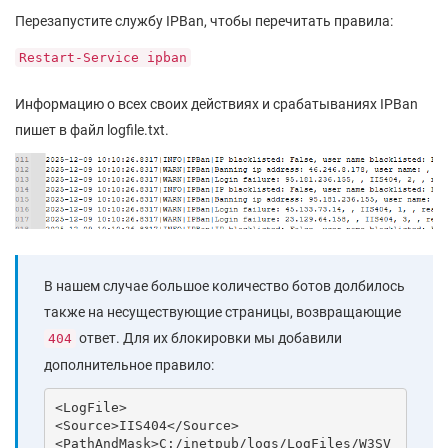
Перезапустите службу IPBan, чтобы перечитать правила:
Restart-Service ipban
Информацию о всех своих действиях и срабатываниях IPBan
пишет в файл logfile.txt.
В нашем случае большое количество ботов долбилось
также на несуществующие страницы, возвращающие
ответ. Для их блокировки мы добавили
404
дополнительное правило:
<LogFile>

<Source>IIS404</Source>

<PathAndMask>C:/inetpub/logs/LogFiles/W3SV