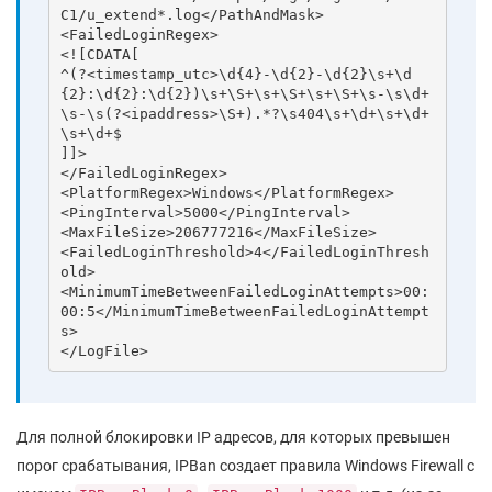
C1/u_extend*.log</PathAndMask>

<FailedLoginRegex>

<![CDATA[

^(?<timestamp_utc>\d{4}-\d{2}-\d{2}\s+\d
{2}:\d{2}:\d{2})\s+\S+\s+\S+\s+\S+\s-\s\d+
\s-\s(?<ipaddress>\S+).*?\s404\s+\d+\s+\d+
\s+\d+$

]]>

</FailedLoginRegex>

<PlatformRegex>Windows</PlatformRegex>

<PingInterval>5000</PingInterval>

<MaxFileSize>206777216</MaxFileSize>

<FailedLoginThreshold>4</FailedLoginThresh
old>

<MinimumTimeBetweenFailedLoginAttempts>00:
00:5</MinimumTimeBetweenFailedLoginAttempt
s>

Для полной блокировки IP адресов, для которых превышен
порог срабатывания, IPBan создает правила Windows Firewall с