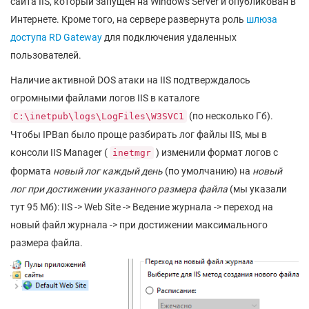
сайта IIS, который запущен на Windows Server и опубликован в
Интернете. Кроме того, на сервере развернута роль
шлюза
доступа RD Gateway
для подключения удаленных
пользователей.
Наличие активной DOS атаки на IIS подтверждалось
огромными файлами логов IIS в каталоге
(по несколько Гб).
C:\inetpub\logs\LogFiles\W3SVC1
Чтобы IPBan было проще разбирать лог файлы IIS, мы в
консоли IIS Manager (
) изменили формат логов с
inetmgr
формата
новый лог каждый день
(по умолчанию) на
новый
лог при достижении указанного размера файла
(мы указали
тут 95 Мб): IIS -> Web Site -> Ведение журнала -> переход на
новый файл журнала -> при достижении максимального
размера файла.