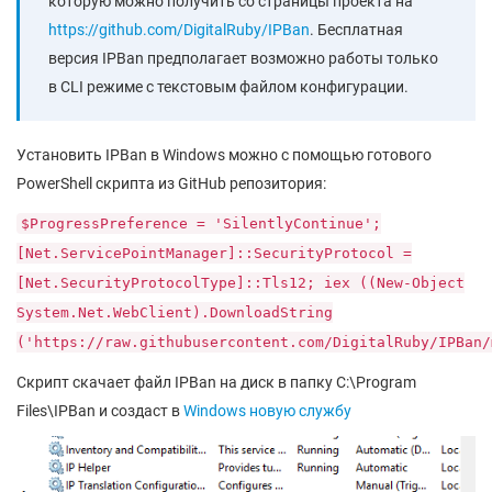
которую можно получить со страницы проекта на
https://github.com/DigitalRuby/IPBan
. Бесплатная
версия IPBan предполагает возможно работы только
в CLI режиме с текстовым файлом конфигурации.
Установить IPBan в Windows можно с помощью готового
PowerShell скрипта из GitHub репозитория:
$ProgressPreference = 'SilentlyContinue';
[Net.ServicePointManager]::SecurityProtocol =
[Net.SecurityProtocolType]::Tls12; iex ((New-Object
System.Net.WebClient).DownloadString
('https://raw.githubusercontent.com/DigitalRuby/IPBan/
Скрипт скачает файл IPBan на диск в папку C:\Program
Files\IPBan и создаст в
Windows новую службу