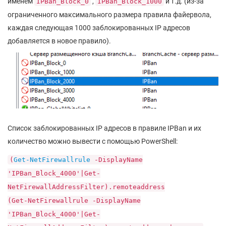
именем
,
и т.д. (из-за
IPBan_Block_0
IPBan_Block_1000
ограниченного максимального размера правила файервола,
каждая следующая 1000 заблокированных IP адресов
добавляется в новое правило).
Список заблокированных IP адресов в правиле IPBan и их
количество можно вывести с помощью PowerShell:
(
Get-NetFirewallrule
-DisplayName
'IPBan_Block_4000'|Get-
NetFirewallAddressFilter).remoteaddress
(Get-NetFirewallrule -DisplayName
'IPBan_Block_4000'|Get-