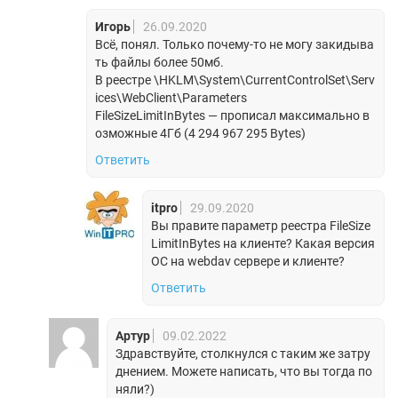
Игорь
26.09.2020
Всё, понял. Только почему-то не могу закидыва
ть файлы более 50мб.
В реестре \HKLM\System\CurrentControlSet\Serv
ices\WebClient\Parameters
FileSizeLimitInBytes — прописал максимально в
озможные 4Гб (4 294 967 295 Bytes)
Ответить
itpro
29.09.2020
Вы правите параметр реестра FileSize
LimitInBytes на клиенте? Какая версия
ОС на webdav сервере и клиенте?
Ответить
Артур
09.02.2022
Здравствуйте, столкнулся с таким же затру
днением. Можете написать, что вы тогда по
няли?)