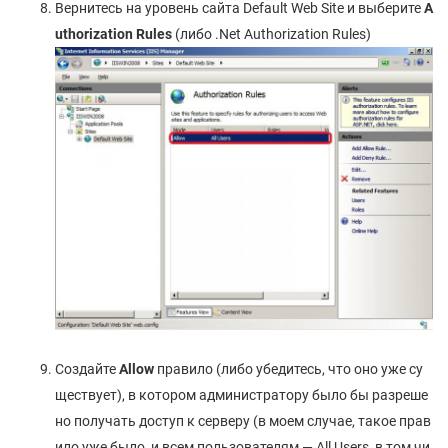
Вернитесь на уровень сайта Default Web Site и выберите
A
uthorization
Rules
(либо .Net Authorization Rules)
Создайте
Allow
правило (либо убедитесь, что оно уже су
ществует), в котором администратору было бы разреше
но получать доступ к серверу (в моем случае, такое прав
ило уже было, и всем пользователям — All Users, в том чи