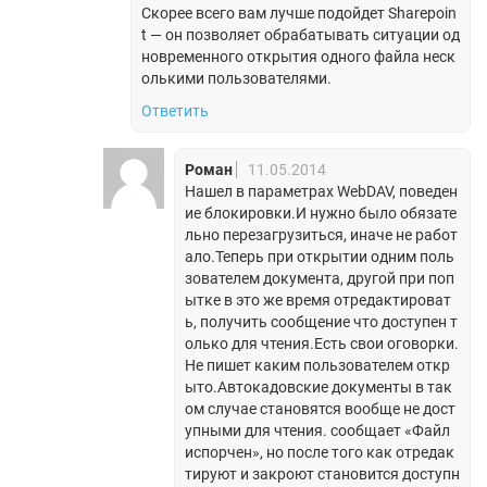
Скорее всего вам лучше подойдет Sharepoin
t — он позволяет обрабатывать ситуации од
новременного открытия одного файла неск
олькими пользователями.
Ответить
Роман
11.05.2014
Нашел в параметрах WebDAV, поведен
ие блокировки.И нужно было обязате
льно перезагрузиться, иначе не работ
ало.Теперь при открытии одним поль
зователем документа, другой при поп
ытке в это же время отредактироват
ь, получить сообщение что доступен т
олько для чтения.Есть свои оговорки.
Не пишет каким пользователем откр
ыто.Автокадовские документы в так
ом случае становятся вообще не дост
упными для чтения. сообщает «Файл
испорчен», но после того как отредак
тируют и закроют становится доступн