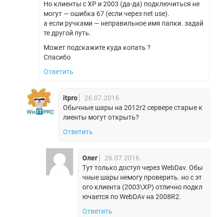
Но клиенты с ХР и 2003 (да-да) подключиться не
могут — ошибка 67 (если через net use).
а если ручками — неправильное имя папки. задай
те другой путь.
Может подскажите куда копать ?
Спасибо
Ответить
itpro
26.07.2016
Обычные шары на 2012r2 сервере старые к
лиенты могут открыть?
Ответить
Олег
26.07.2016
Тут только доступ через WebDav. Обы
чные шары немогу проверить. но с эт
ого клиента (2003\XP) отлично подкл
ючается по WebDAv на 2008R2.
Ответить