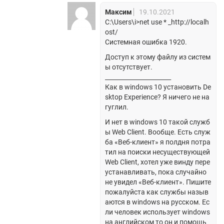
Максим
19.10.2021
C:\Users\i>net use * _http://localh
ost/
Системная ошибка 1920.
Доступ к этому файлу из систем
ы отсутствует.
______________________
Как в windows 10 установить De
sktop Experience? Я ничего не на
гуглил.
И нет в windows 10 такой служб
ы Web Client. Вообще. Есть служ
ба «Веб-клиент» я полдня потра
тил на поиски несуществующей
Web Client, хотел уже винду пере
устанавливать, пока случайно
не увидел «Веб-клиент». Пишите
пожалуйста как службы назыв
аются в windows на русском. Ес
ли человек использует windows
на английском то он и помощь