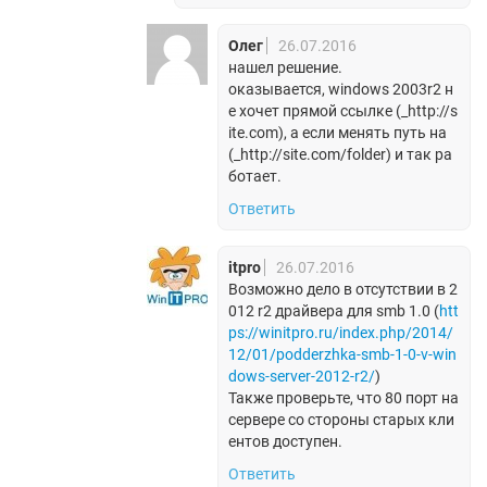
Олег
26.07.2016
нашел решение.
оказывается, windows 2003r2 н
е хочет прямой ссылке (_http://s
ite.com), а если менять путь на
(_http://site.com/folder) и так ра
ботает.
Ответить
itpro
26.07.2016
Возможно дело в отсутствии в 2
012 r2 драйвера для smb 1.0 (
htt
ps://winitpro.ru/index.php/2014/
12/01/podderzhka-smb-1-0-v-win
dows-server-2012-r2/
)
Также проверьте, что 80 порт на
сервере со стороны старых кли
ентов доступен.
Ответить