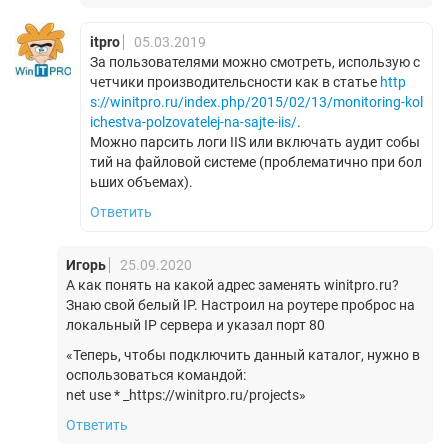
itpro
05.03.2019
За пользователями можно смотреть, использую с
четчики производительсности как в статье
http
s://winitpro.ru/index.php/2015/02/13/monitoring-kol
ichestva-polzovatelej-na-sajte-iis/
.
Можно парсить логи IIS или включать аудит собы
тий на файловой системе (проблематично при бол
ьших объемах).
Ответить
Игорь
25.09.2020
А как понять на какой адрес заменять winitpro.ru?
Знаю свой белый IP. Настроил на роутере проброс на
локальный IP сервера и указал порт 80
«Теперь, чтобы подключить данный каталог, нужно в
оспользоваться командой:
net use * _https://winitpro.ru/projects»
Ответить