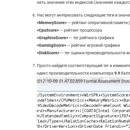
нять значения этих индексов (значения каждог
Нас могут интересовать следующие теги и значе
<
MemoryScore>
— рейтинг оперативной памяти 
<
CpuScore>
— рейтинг процессора
<
GraphicsScore>
— тег рейтинга графики
<
GamingScore>
— рейтинг игровой графики
<
DiskScore>
— тег оценки производительности ж
Просто найдите соответствующий тег и измените
ндекс производительности компьютера
9.9
балл