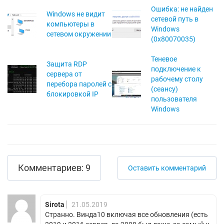
Ошибка: не найден
Windows не видит
сетевой путь в
компьютеры в
Windows
сетевом окружении
(0x80070035)
Теневое
Защита RDP
подключение к
сервера от
рабочему столу
перебора паролей с
(сеансу)
блокировкой IP
пользователя
Windows
Комментариев: 9
Оставить комментарий
Sirota
21.05.2019
Странно. Винда10 включая все обновления (есть