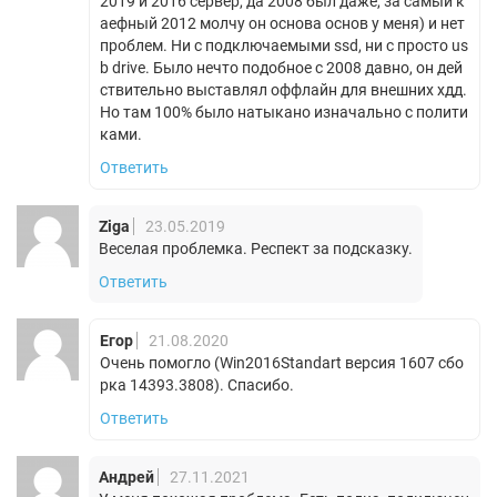
2019 и 2016 сервер, да 2008 был даже, за самый к
аефный 2012 молчу он основа основ у меня) и нет
проблем. Ни с подключаемыми ssd, ни с просто us
b drive. Было нечто подобное с 2008 давно, он дей
ствительно выставлял оффлайн для внешних хдд.
Но там 100% было натыкано изначально с полити
ками.
Ответить
Ziga
23.05.2019
Веселая проблемка. Респект за подсказку.
Ответить
Егор
21.08.2020
Очень помогло (Win2016Standart версия 1607 сбо
рка 14393.3808). Спасибо.
Ответить
Андрей
27.11.2021