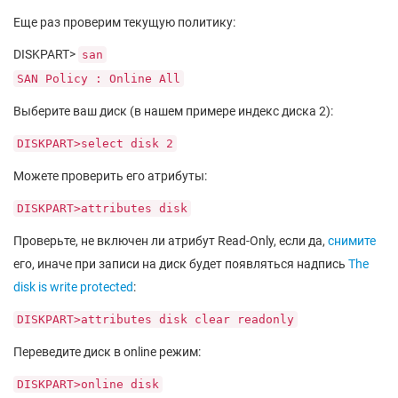
Еще раз проверим текущую политику:
DISKPART>
san
SAN Policy : Online All
Выберите ваш диск (в нашем примере индекс диска 2):
DISKPART>select disk 2
Можете проверить его атрибуты:
DISKPART>attributes disk
Проверьте, не включен ли атрибут Read-Only, если да,
снимите
его, иначе при записи на диск будет появляться надпись
The
disk is write protected
:
DISKPART>attributes disk clear readonly
Переведите диск в online режим:
DISKPART>online disk