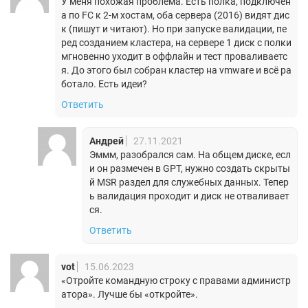
У меня похожая проблема. Есть полка, подключен
а по FC к 2-м хостам, оба сервера (2016) видят дис
к (пишут и читают). Но при запуске валидации, пе
ред созданием кластера, на сервере 1 диск с полки
мгновенно уходит в оффлайн и тест проваливаетс
я. До этого был собран кластер на vmware и всё ра
ботало. Есть идеи?
Ответить
Андрей
27.11.2021
Эммм, разобрался сам. На общем диске, есл
и он размечен в GPT, нужно создать скрыты
й MSR раздел для служебных данных. Тепер
ь валидация проходит и диск не отваливает
ся.
Ответить
vot
15.06.2023
«Отройте командную строку с правами администр
атора». Лучше бы «откройте».