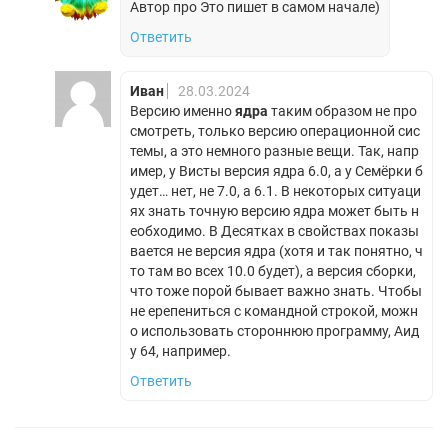
Автор про Это пишет в самом начале)
Ответить
Иван
28.03.2024
Версию именно
ядра
таким образом не про
смотреть, только версию операционной сис
темы, а это немного разные вещи. Так, напр
имер, у Висты версия ядра 6.0, а у Семёрки б
удет… нет, не 7.0, а 6.1. В некоторых ситуаци
ях знать точную версию ядра может быть н
еобходимо. В Десятках в свойствах показы
вается не версия ядра (хотя и так понятно, ч
то там во всех 10.0 будет), а версия сборки,
что тоже порой бывает важно знать. Чтобы
не ерепениться с командной строкой, можн
о использовать стороннюю программу, Аид
у 64, например.
Ответить