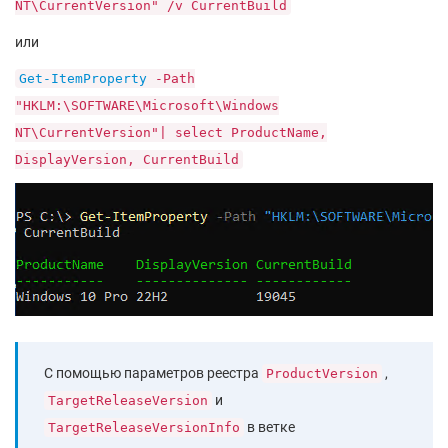
NT\CurrentVersion" /v CurrentBuild
или
Get-ItemProperty
-Path
"HKLM:\SOFTWARE\Microsoft\Windows
NT\CurrentVersion"| select ProductName,
DisplayVersion, CurrentBuild
С помощью параметров реестра
,
ProductVersion
и
TargetReleaseVersion
в ветке
TargetReleaseVersionInfo