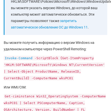
HKLM\SOFTWARE\Policies\Microsoft\Windows\WindowsUpdat
вы можете указать версию Windows, до которой ваш
компьютер может автоматически обновиться. Эти
параметры позволяют также
запретить
автоматическое обновление ОС до Windows 11
.
Вы можете получить информацию о версии Windows на
удаленном компьютере через PowerShell Remoting:
Invoke-Command
-ScriptBlock {Get-ItemProperty
'HKLM:SOFTWARE\Microsoft\Windows NT\CurrentVersion'
| Select-Object ProductName, ReleaseID,
CurrentBuild} -ComputerName wksPC01
Или WMI/CIM:
Get-ciminstance Win32_OperatingSystem -ComputerName
wksPC01 | Select PSComputerName, Caption,
OSArchitecture, Version, BuildNumber | FL