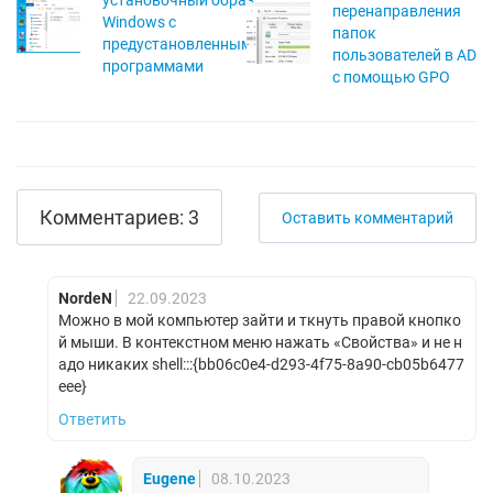
установочный образ
перенаправления
Windows с
папок
предустановленными
пользователей в AD
программами
с помощью GPO
Комментариев: 3
Оставить комментарий
NordeN
22.09.2023
Можно в мой компьютер зайти и ткнуть правой кнопко
й мыши. В контекстном меню нажать «Свойства» и не н
адо никаких shell:::{bb06c0e4-d293-4f75-8a90-cb05b6477
eee}
Ответить
Eugene
08.10.2023