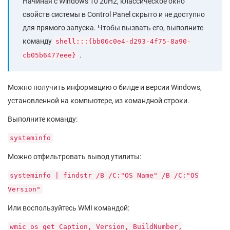
Начиная с Windows 10 20H2, классическое окно
свойств системы в Control Panel скрыто и не доступно
для прямого запуска. Чтобы вызвать его, выполните
команду
shell:::{bb06c0e4-d293-4f75-8a90-
.
cb05b6477eee}
Можно получить информацию о билде и версии Windows,
установленной на компьютере, из командной строки.
Выполните команду:
systeminfo
Можно отфильтровать вывод утилиты:
systeminfo | findstr /B /C:"OS Name" /B /C:"OS
Version"
Или воспользуйтесь WMI командой:
wmic os get Caption, Version, BuildNumber,