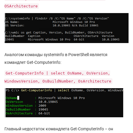
OSArchitecture
Аналогом команды systeminfo в PowerShell является
командлет Get-ComputerInfo:
Get-ComputerInfo | select OsName, OsVersion,
WindowsVersion, OsBuildNumber, OsArchitecture
Главный недостаток командлета Get-ComputerInfo – он